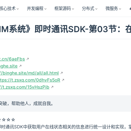
核心技术
并发编程
框架源码
分布式
微服务
IM系统》即时通讯SDK-第03节
z.cn/6aeFbs
nghe.site
//binghe.site/md/all/all.html
ttps://t.zsxq.com/0dhvFs5oR
://t.zsxq.com/15vHszPib
突破，帮助他人，成就自我。
★☆☆☆
即时通讯SDK中获取用户在线状态相关的信息进行统一设计和实现，