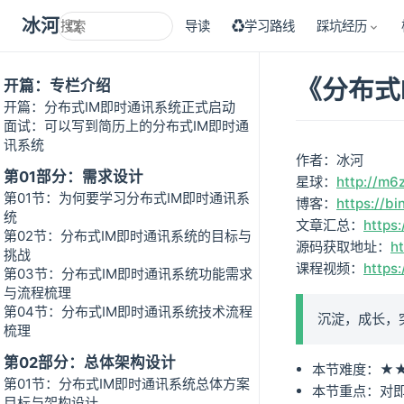
冰河技术
导读
♻学习路线
踩坑经历
《分布式
开篇：专栏介绍
开篇：分布式IM即时通讯系统正式启动
面试：可以写到简历上的分布式IM即时通
讯系统
作者：冰河
第01部分：需求设计
星球：
http://m6
第01节：为何要学习分布式IM即时通讯系
博客：
https://bi
统
文章汇总：
https:
第02节：分布式IM即时通讯系统的目标与
源码获取地址：
h
挑战
课程视频：
https
第03节：分布式IM即时通讯系统功能需求
与流程梳理
第04节：分布式IM即时通讯系统技术流程
沉淀，成长，
梳理
第02部分：总体架构设计
本节难度：★
第01节：分布式IM即时通讯系统总体方案
本节重点：对
目标与架构设计