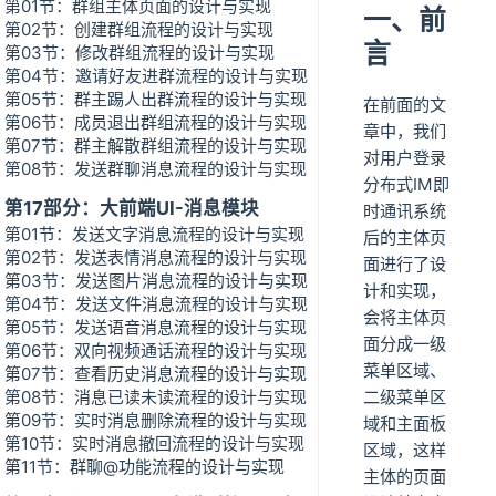
第01节：群组主体页面的设计与实现
一、前
第02节：创建群组流程的设计与实现
言
第03节：修改群组流程的设计与实现
第04节：邀请好友进群流程的设计与实现
第05节：群主踢人出群流程的设计与实现
在前面的文
第06节：成员退出群组流程的设计与实现
章中，我们
第07节：群主解散群组流程的设计与实现
对用户登录
第08节：发送群聊消息流程的设计与实现
分布式IM即
第17部分：大前端UI-消息模块
时通讯系统
第01节：发送文字消息流程的设计与实现
后的主体页
第02节：发送表情消息流程的设计与实现
面进行了设
第03节：发送图片消息流程的设计与实现
计和实现，
第04节：发送文件消息流程的设计与实现
会将主体页
第05节：发送语音消息流程的设计与实现
面分成一级
第06节：双向视频通话流程的设计与实现
菜单区域、
第07节：查看历史消息流程的设计与实现
第08节：消息已读未读流程的设计与实现
二级菜单区
第09节：实时消息删除流程的设计与实现
域和主面板
第10节：实时消息撤回流程的设计与实现
区域，这样
第11节：群聊@功能流程的设计与实现
主体的页面