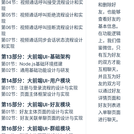
第04节：视频通话呼叫接受流程设计和实
和删除好
现
友，也能够
第05节：视频通话呼叫拒绝流程设计和实
查看好友的
现
基本信息。
第06节：视频通话呼叫挂断流程设计和实
在功能逻辑
现
第07节：视频通话同步会话状态流程设计
上，我们借
和实现
鉴微信，只
有互为好友
第13部分：大前端UI-基础架构
的双方才能
第01节：Node.js基础环境搭建
互相聊天，
第02节：通用基础功能设计与研发
并且互为好
第14部分：大前端UI-用户模块
友的双方可
第01节：注册与登录流程的设计与实现
以通过好友
第02节：页面主体框架设计与实现
详情页面和
第15部分：大前端UI-好友模块
好友列表进
第01节：好友主体页面的设计与实现
入单聊页面
第02节：好友关联单聊页面的设计与实现
进行聊天。
第16部分：大前端UI-群组模块