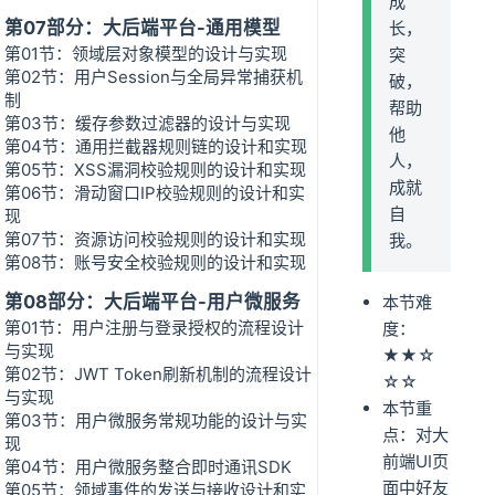
成
第07部分：大后端平台-通用模型
长，
第01节：领域层对象模型的设计与实现
突
第02节：用户Session与全局异常捕获机
破，
制
帮助
第03节：缓存参数过滤器的设计与实现
他
第04节：通用拦截器规则链的设计和实现
人，
第05节：XSS漏洞校验规则的设计和实现
成就
第06节：滑动窗口IP校验规则的设计和实
自
现
第07节：资源访问校验规则的设计和实现
我。
第08节：账号安全校验规则的设计和实现
第08部分：大后端平台-用户微服务
本节难
第01节：用户注册与登录授权的流程设计
度：
与实现
★★☆
第02节：JWT Token刷新机制的流程设计
☆☆
与实现
本节重
第03节：用户微服务常规功能的设计与实
点：对大
现
前端UI页
第04节：用户微服务整合即时通讯SDK
面中好友
第05节：领域事件的发送与接收设计和实