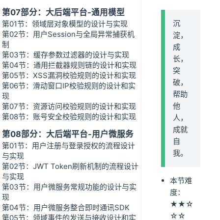
第07部分：大后端平台-通用模型
沉
第01节：领域层对象模型的设计与实现
第02节：用户Session与全局异常捕获机
淀，
制
成
第03节：缓存参数过滤器的设计与实现
长，
第04节：通用拦截器规则链的设计和实现
突
第05节：XSS漏洞校验规则的设计和实现
破，
第06节：滑动窗口IP校验规则的设计和实
帮助
现
他
第07节：资源访问校验规则的设计和实现
第08节：账号安全校验规则的设计和实现
人，
成就
第08部分：大后端平台-用户微服务
自
第01节：用户注册与登录授权的流程设计
我。
与实现
第02节：JWT Token刷新机制的流程设计
与实现
本节难
第03节：用户微服务常规功能的设计与实
度：
现
★★☆
第04节：用户微服务整合即时通讯SDK
☆☆
第05节：领域事件的发送与接收设计和实