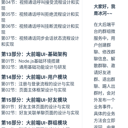
第04节：视频通话呼叫接受流程设计和实
大家好，我
现
是冰河~~
第05节：视频通话呼叫拒绝流程设计和实
现
在大后端平
第06节：视频通话呼叫挂断流程设计和实
台的群组微
现
第07节：视频通话同步会话状态流程设计
服务中，用
和实现
户创建群
聊、修改群
第13部分：大前端UI-基础架构
聊信息、解
第01节：Node.js基础环境搭建
散群聊、邀
第02节：通用基础功能设计与研发
请好友进
第14部分：大前端UI-用户模块
群、退出群
第01节：注册与登录流程的设计与实现
聊、踢人出
第02节：页面主体框架设计与实现
群时，会对
第15部分：大前端UI-好友模块
外发布一个
第01节：好友主体页面的设计与实现
业务事件，
第02节：好友关联单聊页面的设计与实现
具体的业务
方法会立即
第16部分：大前端UI-群组模块
返回。由单