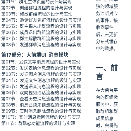
第01节：群组主体页面的设计与实现
独的领域服
第02节：创建群组流程的设计与实现
务监听对应
第03节：修改群组流程的设计与实现
第04节：邀请好友进群流程的设计与实现
的事件，接
第05节：群主踢人出群流程的设计与实现
收到事件
第06节：成员退出群组流程的设计与实现
后，去更新
第07节：群主解散群组流程的设计与实现
分布式缓存
第08节：发送群聊消息流程的设计与实现
中的数据。
第17部分：大前端UI-消息模块
第01节：发送文字消息流程的设计与实现
一、前
第02节：发送表情消息流程的设计与实现
第03节：发送图片消息流程的设计与实现
言
第04节：发送文件消息流程的设计与实现
第05节：发送语音消息流程的设计与实现
在大后台平
第06节：双向视频通话流程的设计与实现
台的群组微
第07节：查看历史消息流程的设计与实现
服务中，获
第08节：消息已读未读流程的设计与实现
第09节：实时消息删除流程的设计与实现
取群组和群
第10节：实时消息撤回流程的设计与实现
成员信息
第11节：群聊@功能流程的设计与实现
时，会将先