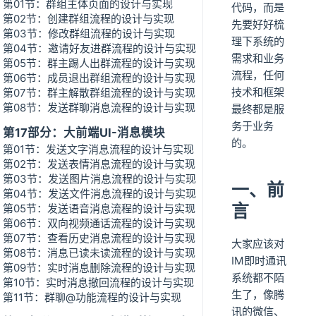
第01节：群组主体页面的设计与实现
代码，而是
第02节：创建群组流程的设计与实现
先要好好梳
第03节：修改群组流程的设计与实现
理下系统的
第04节：邀请好友进群流程的设计与实现
需求和业务
第05节：群主踢人出群流程的设计与实现
流程，任何
第06节：成员退出群组流程的设计与实现
技术和框架
第07节：群主解散群组流程的设计与实现
第08节：发送群聊消息流程的设计与实现
最终都是服
务于业务
第17部分：大前端UI-消息模块
的。
第01节：发送文字消息流程的设计与实现
第02节：发送表情消息流程的设计与实现
第03节：发送图片消息流程的设计与实现
一、前
第04节：发送文件消息流程的设计与实现
言
第05节：发送语音消息流程的设计与实现
第06节：双向视频通话流程的设计与实现
第07节：查看历史消息流程的设计与实现
大家应该对
第08节：消息已读未读流程的设计与实现
IM即时通讯
第09节：实时消息删除流程的设计与实现
系统都不陌
第10节：实时消息撤回流程的设计与实现
生了，像腾
第11节：群聊@功能流程的设计与实现
讯的微信、