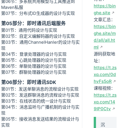
第06节：多系统共用模型与工具推送到
https://bin
Maven私服
ghe.site
第07节：分布式ID生成器的设计与实现
文章汇总：
第05部分：即时通讯后端服务
https://bin
第01节：通用代码设计与实现
ghe.site/m
第02节：自定义编解码器的设计与实现
d/all/all.ht
第03节：通用ChannelHanler的设计与实
ml
现
源码获取地
第04节：登录处理器的设计与实现
第05节：心跳处理器的设计与实现
址：
第06节：单聊处理器的设计与实现
https://t.zs
第07节：群聊处理器的设计与实现
xq.com/0d
hvFs5oR
第06部分：即时通讯SDK
课程视频：
第01节：发送单聊消息的流程设计与实现
第02节：发送群聊消息的流程设计与实现
https://t.zs
第03节：在线状态的统一设计与实现
xq.com/14
第04节：消息监听与广播机制的设计与实
9IP0Ctv
现
第05节：接收消息发送结果的流程设计与
沉
实现