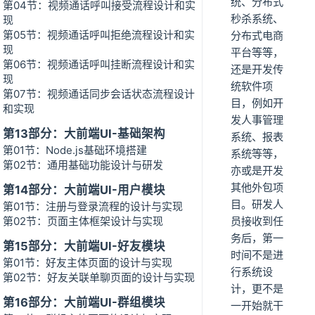
统、分布式
第04节：视频通话呼叫接受流程设计和实
秒杀系统、
现
第05节：视频通话呼叫拒绝流程设计和实
分布式电商
现
平台等等，
第06节：视频通话呼叫挂断流程设计和实
还是开发传
现
统软件项
第07节：视频通话同步会话状态流程设计
目，例如开
和实现
发人事管理
第13部分：大前端UI-基础架构
系统、报表
第01节：Node.js基础环境搭建
系统等等，
第02节：通用基础功能设计与研发
亦或是开发
其他外包项
第14部分：大前端UI-用户模块
目。研发人
第01节：注册与登录流程的设计与实现
第02节：页面主体框架设计与实现
员接收到任
务后，第一
第15部分：大前端UI-好友模块
时间不是进
第01节：好友主体页面的设计与实现
行系统设
第02节：好友关联单聊页面的设计与实现
计，更不是
第16部分：大前端UI-群组模块
一开始就干