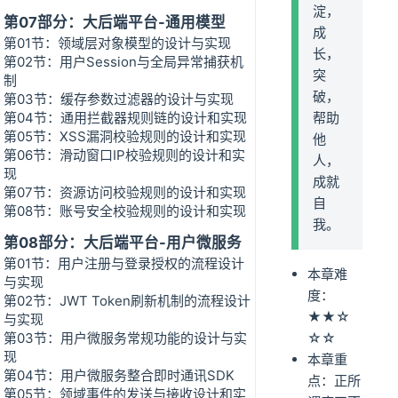
淀，
第07部分：大后端平台-通用模型
成
第01节：领域层对象模型的设计与实现
长，
第02节：用户Session与全局异常捕获机
突
制
破，
第03节：缓存参数过滤器的设计与实现
第04节：通用拦截器规则链的设计和实现
帮助
第05节：XSS漏洞校验规则的设计和实现
他
第06节：滑动窗口IP校验规则的设计和实
人，
现
成就
第07节：资源访问校验规则的设计和实现
自
第08节：账号安全校验规则的设计和实现
我。
第08部分：大后端平台-用户微服务
第01节：用户注册与登录授权的流程设计
本章难
与实现
度：
第02节：JWT Token刷新机制的流程设计
★★☆
与实现
第03节：用户微服务常规功能的设计与实
☆☆
现
本章重
第04节：用户微服务整合即时通讯SDK
点：正所
第05节：领域事件的发送与接收设计和实