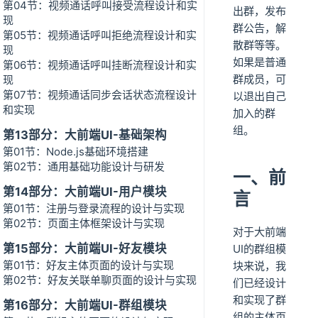
第04节：视频通话呼叫接受流程设计和实
出群，发布
现
群公告，解
第05节：视频通话呼叫拒绝流程设计和实
散群等等。
现
如果是普通
第06节：视频通话呼叫挂断流程设计和实
群成员，可
现
第07节：视频通话同步会话状态流程设计
以退出自己
和实现
加入的群
组。
第13部分：大前端UI-基础架构
第01节：Node.js基础环境搭建
第02节：通用基础功能设计与研发
一、前
第14部分：大前端UI-用户模块
言
第01节：注册与登录流程的设计与实现
第02节：页面主体框架设计与实现
对于大前端
第15部分：大前端UI-好友模块
UI的群组模
第01节：好友主体页面的设计与实现
块来说，我
第02节：好友关联单聊页面的设计与实现
们已经设计
和实现了群
第16部分：大前端UI-群组模块
组的主体页