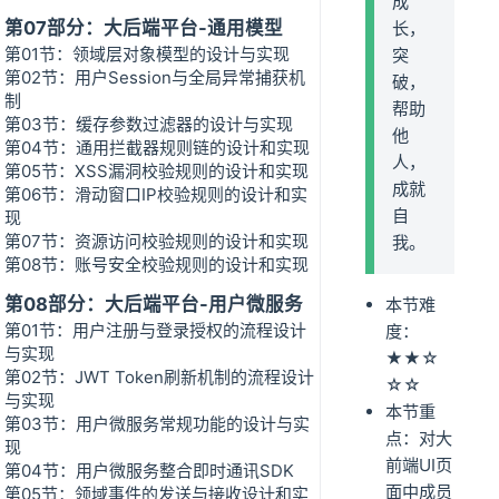
成
第07部分：大后端平台-通用模型
长，
第01节：领域层对象模型的设计与实现
突
第02节：用户Session与全局异常捕获机
破，
制
帮助
第03节：缓存参数过滤器的设计与实现
他
第04节：通用拦截器规则链的设计和实现
人，
第05节：XSS漏洞校验规则的设计和实现
成就
第06节：滑动窗口IP校验规则的设计和实
自
现
第07节：资源访问校验规则的设计和实现
我。
第08节：账号安全校验规则的设计和实现
第08部分：大后端平台-用户微服务
本节难
第01节：用户注册与登录授权的流程设计
度：
与实现
★★☆
第02节：JWT Token刷新机制的流程设计
☆☆
与实现
本节重
第03节：用户微服务常规功能的设计与实
点：对大
现
前端UI页
第04节：用户微服务整合即时通讯SDK
面中成员
第05节：领域事件的发送与接收设计和实