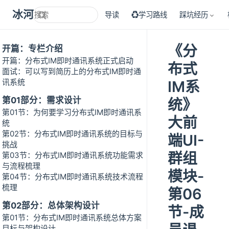
冰河技术
导读
♻学习路线
踩坑经历
《分
开篇：专栏介绍
开篇：分布式IM即时通讯系统正式启动
布式
面试：可以写到简历上的分布式IM即时通
讯系统
IM系
第01部分：需求设计
统》
第01节：为何要学习分布式IM即时通讯系
大前
统
第02节：分布式IM即时通讯系统的目标与
端UI-
挑战
群组
第03节：分布式IM即时通讯系统功能需求
与流程梳理
模块-
第04节：分布式IM即时通讯系统技术流程
梳理
第06
第02部分：总体架构设计
节-成
第01节：分布式IM即时通讯系统总体方案
目标与架构设计