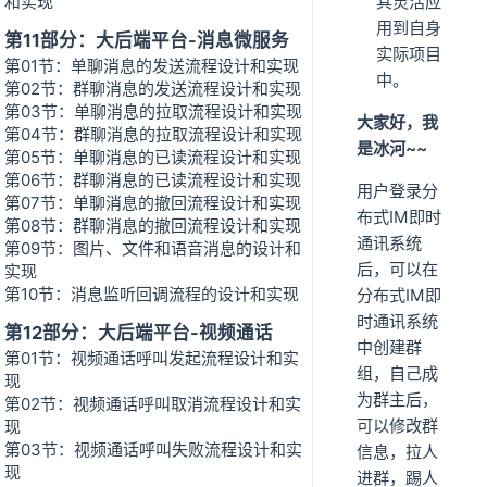
和实现
其灵活应
用到自身
第11部分：大后端平台-消息微服务
实际项目
第01节：单聊消息的发送流程设计和实现
中。
第02节：群聊消息的发送流程设计和实现
第03节：单聊消息的拉取流程设计和实现
大家好，我
第04节：群聊消息的拉取流程设计和实现
是冰河~~
第05节：单聊消息的已读流程设计和实现
第06节：群聊消息的已读流程设计和实现
用户登录分
第07节：单聊消息的撤回流程设计和实现
布式IM即时
第08节：群聊消息的撤回流程设计和实现
通讯系统
第09节：图片、文件和语音消息的设计和
后，可以在
实现
第10节：消息监听回调流程的设计和实现
分布式IM即
时通讯系统
第12部分：大后端平台-视频通话
中创建群
第01节：视频通话呼叫发起流程设计和实
组，自己成
现
为群主后，
第02节：视频通话呼叫取消流程设计和实
可以修改群
现
第03节：视频通话呼叫失败流程设计和实
信息，拉人
现
进群，踢人