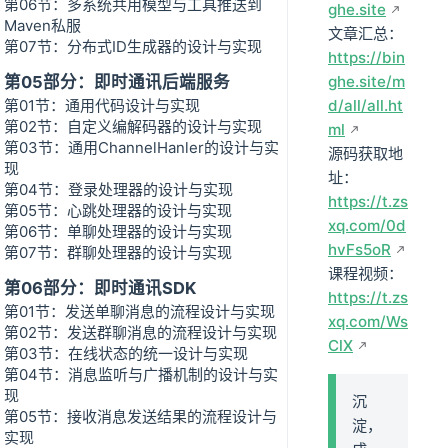
第06节：多系统共用模型与工具推送到
ghe.site
Maven私服
文章汇总：
第07节：分布式ID生成器的设计与实现
https://bin
第05部分：即时通讯后端服务
ghe.site/m
第01节：通用代码设计与实现
d/all/all.ht
第02节：自定义编解码器的设计与实现
ml
第03节：通用ChannelHanler的设计与实
源码获取地
现
址：
第04节：登录处理器的设计与实现
https://t.zs
第05节：心跳处理器的设计与实现
xq.com/0d
第06节：单聊处理器的设计与实现
hvFs5oR
第07节：群聊处理器的设计与实现
课程视频：
第06部分：即时通讯SDK
https://t.zs
第01节：发送单聊消息的流程设计与实现
xq.com/Ws
第02节：发送群聊消息的流程设计与实现
ClX
第03节：在线状态的统一设计与实现
第04节：消息监听与广播机制的设计与实
现
沉
第05节：接收消息发送结果的流程设计与
淀，
实现