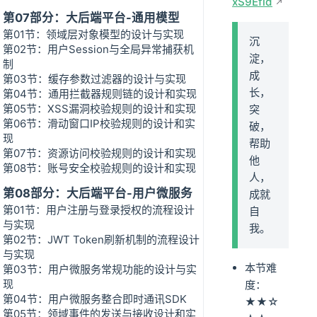
xS9Efld
第07部分：大后端平台-通用模型
第01节：领域层对象模型的设计与实现
沉
第02节：用户Session与全局异常捕获机
淀，
制
成
第03节：缓存参数过滤器的设计与实现
长，
第04节：通用拦截器规则链的设计和实现
第05节：XSS漏洞校验规则的设计和实现
突
第06节：滑动窗口IP校验规则的设计和实
破，
现
帮助
第07节：资源访问校验规则的设计和实现
他
第08节：账号安全校验规则的设计和实现
人，
第08部分：大后端平台-用户微服务
成就
第01节：用户注册与登录授权的流程设计
自
与实现
我。
第02节：JWT Token刷新机制的流程设计
与实现
本节难
第03节：用户微服务常规功能的设计与实
现
度：
第04节：用户微服务整合即时通讯SDK
★★☆
第05节：领域事件的发送与接收设计和实