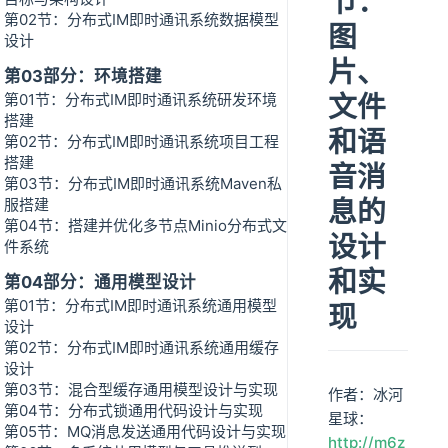
节：
第02节：分布式IM即时通讯系统数据模型
图
设计
片、
第03部分：环境搭建
文件
第01节：分布式IM即时通讯系统研发环境
搭建
和语
第02节：分布式IM即时通讯系统项目工程
搭建
音消
第03节：分布式IM即时通讯系统Maven私
息的
服搭建
第04节：搭建并优化多节点Minio分布式文
设计
件系统
和实
第04部分：通用模型设计
第01节：分布式IM即时通讯系统通用模型
现
设计
第02节：分布式IM即时通讯系统通用缓存
设计
第03节：混合型缓存通用模型设计与实现
作者：冰河
第04节：分布式锁通用代码设计与实现
星球：
第05节：MQ消息发送通用代码设计与实现
http://m6z