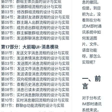
第01节：群组主体页面的设计与实现
息的撤回。
第02节：创建群组流程的设计与实现
但是，到目
第03节：修改群组流程的设计与实现
前为止，没
第04节：邀请好友进群流程的设计与实现
看到在分布
第05节：群主踢人出群流程的设计与实现
式IM即时通
第06节：成员退出群组流程的设计与实现
讯系统中如
第07节：群主解散群组流程的设计与实现
第08节：发送群聊消息流程的设计与实现
何发送图
片、文件、
第17部分：大前端UI-消息模块
语音功能
第01节：发送文字消息流程的设计与实现
呀，那怎么
第02节：发送表情消息流程的设计与实现
实现呢？
第03节：发送图片消息流程的设计与实现
第04节：发送文件消息流程的设计与实现
第05节：发送语音消息流程的设计与实现
一、前
第06节：双向视频通话流程的设计与实现
第07节：查看历史消息流程的设计与实现
言
第08节：消息已读未读流程的设计与实现
第09节：实时消息删除流程的设计与实现
对于分布式
第10节：实时消息撤回流程的设计与实现
IM即时通讯
第11节：群聊@功能流程的设计与实现
系统来说，