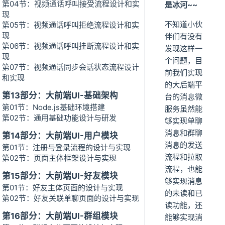
第04节：视频通话呼叫接受流程设计和实
是冰河~~
现
不知道小伙
第05节：视频通话呼叫拒绝流程设计和实
现
伴们有没有
第06节：视频通话呼叫挂断流程设计和实
发现这样一
现
个问题，目
第07节：视频通话同步会话状态流程设计
前我们实现
和实现
的大后端平
第13部分：大前端UI-基础架构
台的消息微
第01节：Node.js基础环境搭建
服务虽然能
第02节：通用基础功能设计与研发
够实现单聊
消息和群聊
第14部分：大前端UI-用户模块
消息的发送
第01节：注册与登录流程的设计与实现
流程和拉取
第02节：页面主体框架设计与实现
流程，也能
第15部分：大前端UI-好友模块
够实现消息
第01节：好友主体页面的设计与实现
的未读和已
第02节：好友关联单聊页面的设计与实现
读功能，还
第16部分：大前端UI-群组模块
能够实现消