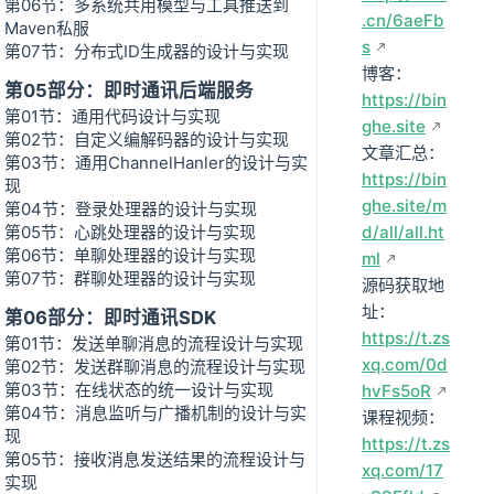
第06节：多系统共用模型与工具推送到
.cn/6aeFb
Maven私服
s
第07节：分布式ID生成器的设计与实现
博客：
第05部分：即时通讯后端服务
https://bin
第01节：通用代码设计与实现
ghe.site
第02节：自定义编解码器的设计与实现
文章汇总：
第03节：通用ChannelHanler的设计与实
https://bin
现
ghe.site/m
第04节：登录处理器的设计与实现
第05节：心跳处理器的设计与实现
d/all/all.ht
第06节：单聊处理器的设计与实现
ml
第07节：群聊处理器的设计与实现
源码获取地
址：
第06部分：即时通讯SDK
https://t.zs
第01节：发送单聊消息的流程设计与实现
xq.com/0d
第02节：发送群聊消息的流程设计与实现
第03节：在线状态的统一设计与实现
hvFs5oR
第04节：消息监听与广播机制的设计与实
课程视频：
现
https://t.zs
第05节：接收消息发送结果的流程设计与
xq.com/17
实现