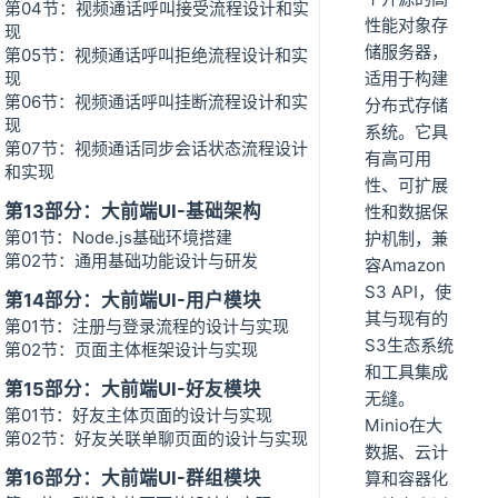
第04节：视频通话呼叫接受流程设计和实
性能对象存
现
储服务器，
第05节：视频通话呼叫拒绝流程设计和实
现
适用于构建
第06节：视频通话呼叫挂断流程设计和实
分布式存储
现
系统。它具
第07节：视频通话同步会话状态流程设计
有高可用
和实现
性、可扩展
第13部分：大前端UI-基础架构
性和数据保
第01节：Node.js基础环境搭建
护机制，兼
第02节：通用基础功能设计与研发
容Amazon
S3 API，使
第14部分：大前端UI-用户模块
其与现有的
第01节：注册与登录流程的设计与实现
S3生态系统
第02节：页面主体框架设计与实现
和工具集成
第15部分：大前端UI-好友模块
无缝。
第01节：好友主体页面的设计与实现
Minio在大
第02节：好友关联单聊页面的设计与实现
数据、云计
第16部分：大前端UI-群组模块
算和容器化