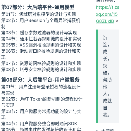
课程视频：
第07部分：大后端平台-通用模型
https://t.zs
第01节：领域层对象模型的设计与实现
xq.com/15
第02节：用户Session与全局异常捕获机
G8ZLxlB
制
第03节：缓存参数过滤器的设计与实现
沉
第04节：通用拦截器规则链的设计和实现
淀，
第05节：XSS漏洞校验规则的设计和实现
第06节：滑动窗口IP校验规则的设计和实
成
现
长，
第07节：资源访问校验规则的设计和实现
突
第08节：账号安全校验规则的设计和实现
破，
第08部分：大后端平台-用户微服务
帮助
第01节：用户注册与登录授权的流程设计
他
与实现
人，
第02节：JWT Token刷新机制的流程设计
成就
与实现
自
第03节：用户微服务常规功能的设计与实
我。
现
第04节：用户微服务整合即时通讯SDK
第05节：领域事件的发送与接收设计和实