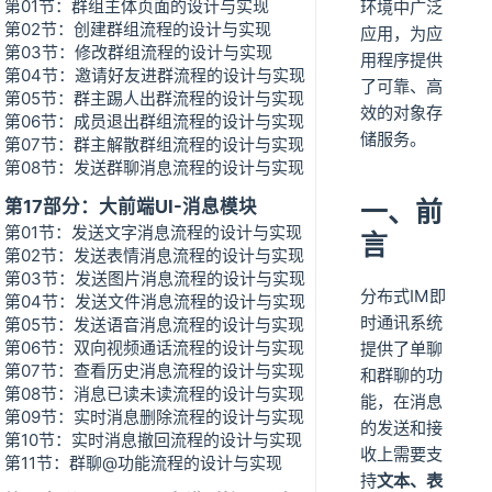
第01节：群组主体页面的设计与实现
环境中广泛
第02节：创建群组流程的设计与实现
应用，为应
第03节：修改群组流程的设计与实现
用程序提供
第04节：邀请好友进群流程的设计与实现
了可靠、高
第05节：群主踢人出群流程的设计与实现
效的对象存
第06节：成员退出群组流程的设计与实现
储服务。
第07节：群主解散群组流程的设计与实现
第08节：发送群聊消息流程的设计与实现
第17部分：大前端UI-消息模块
一、前
第01节：发送文字消息流程的设计与实现
言
第02节：发送表情消息流程的设计与实现
第03节：发送图片消息流程的设计与实现
分布式IM即
第04节：发送文件消息流程的设计与实现
时通讯系统
第05节：发送语音消息流程的设计与实现
第06节：双向视频通话流程的设计与实现
提供了单聊
第07节：查看历史消息流程的设计与实现
和群聊的功
第08节：消息已读未读流程的设计与实现
能，在消息
第09节：实时消息删除流程的设计与实现
的发送和接
第10节：实时消息撤回流程的设计与实现
收上需要支
第11节：群聊@功能流程的设计与实现
持
文本、表