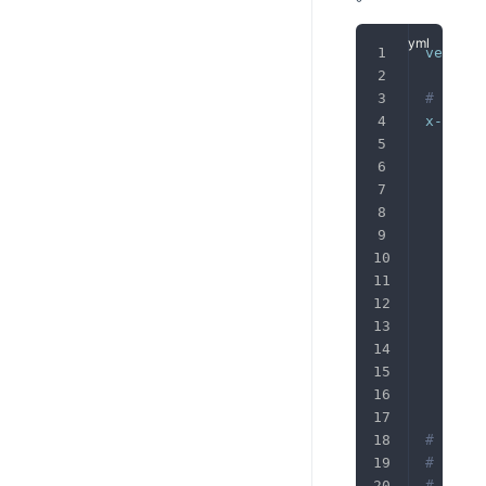
version
# 所有
x-minio
image
comma
expos
-
"
envir
MIN
MIN
healt
tes
int
tim
ret
# 启动4
# 使用n
# 可以通