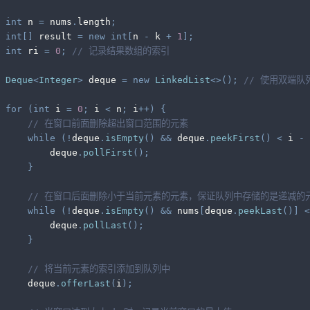
int
 n 
=
 nums
.
length
;
int
[
]
 result 
=
new
int
[
n 
-
 k 
+
1
]
;
int
 ri 
=
0
;
// 记录结果数组的索引
Deque
<
Integer
>
 deque 
=
new
LinkedList
<
>
(
)
;
// 使用双端
for
(
int
 i 
=
0
;
 i 
<
 n
;
 i
++
)
{
// 在窗口前面删除超出窗口范围的元素
while
(
!
deque
.
isEmpty
(
)
&&
 deque
.
peekFirst
(
)
<
 i 
-
 
         deque
.
pollFirst
(
)
;
}
// 在窗口后面删除小于当前元素的元素，保证队列中存储的是递减的
while
(
!
deque
.
isEmpty
(
)
&&
 nums
[
deque
.
peekLast
(
)
]
<
         deque
.
pollLast
(
)
;
}
// 将当前元素的索引添加到队列中
     deque
.
offerLast
(
i
)
;