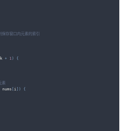
队列保存窗口内元素的索引
k 
+
1
)
{
元素
 nums
[
i
]
)
{