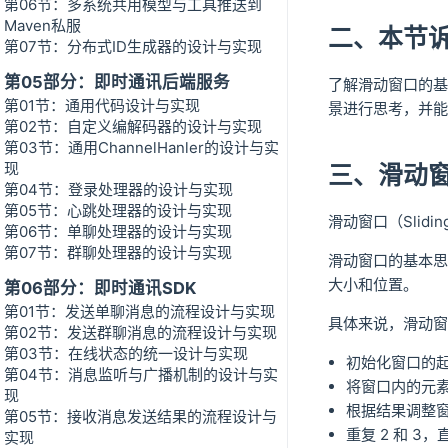
第06节：多系统共用模型与工具推送到
Maven私服
二、本节
第07节：分布式ID生成器的设计与实现
第05部分：即时通讯后端服务
了解滑动窗口的基
第01节：通用代码设计与实现
景进行思考，并能
第02节：自定义编解码器的设计与实现
第03节：通用ChannelHanler的设计与实
现
三、滑动
第04节：登录处理器的设计与实现
第05节：心跳处理器的设计与实现
滑动窗口（Slid
第06节：单聊处理器的设计与实现
第07节：群聊处理器的设计与实现
滑动窗口的基本思
大小和位置。
第06部分：即时通讯SDK
第01节：发送单聊消息的流程设计与实现
具体来说，滑动窗
第02节：发送群聊消息的流程设计与实现
第03节：在线状态的统一设计与实现
初始化窗口的
第04节：消息监听与广播机制的设计与实
将窗口内的元
现
根据结果调整
第05节：接收消息发送结果的流程设计与
重复 2 和 
实现