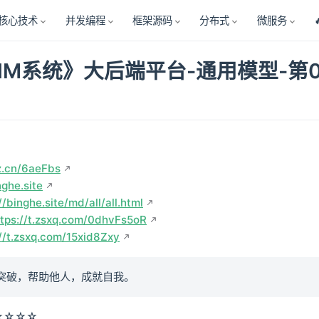
核心技术
并发编程
框架源码
分布式
微服务
IM系统》大后端平台-通用模型-第
z.cn/6aeFbs
nghe.site
//binghe.site/md/all/all.html
ttps://t.zsxq.com/0dhvFs5oR
://t.zsxq.com/15xid8Zxy
突破，帮助他人，成就自我。
★☆☆☆