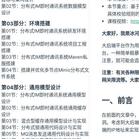
第02节：分布式IM即时通讯系统数据模型
本节重点：基于
设计
具体校验规则
课程视频：
htt
第03部分：环境搭建
第01节：分布式IM即时通讯系统研发环境
大家好，我是冰河
搭建
第02节：分布式IM即时通讯系统项目工程
大后端平台作为用
搭建
台，一种简单粗暴
第03节：分布式IM即时通讯系统Maven私
注意，就可能会
服搭建
第04节：搭建并优化多节点Minio分布式文
注意：有关各种限
件系统
网关限流等。大家
第04部分：通用模型设计
第01节：分布式IM即时通讯系统通用模型
一、前言
设计
第02节：分布式IM即时通讯系统通用缓存
设计
在前面的文章中，
第03节：混合型缓存通用模型设计与实现
洞。考虑到大后端
第04节：分布式锁通用代码设计与实现
端的IP地址来实
第05节：MQ消息发送通用代码设计与实现