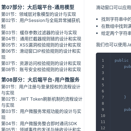
第07部分：大后端平台-通用模型
滑动窗口可以应用
第01节：领域层对象模型的设计与实现
找到字符串中
第02节：用户Session与全局异常捕获机
在数组中找到
制
第03节：缓存参数过滤器的设计与实现
给定两个字符串 
第04节：通用拦截器规则链的设计和实现
我们也可以使用J
第05节：XSS漏洞校验规则的设计和实现
第06节：滑动窗口IP校验规则的设计和实
现
public
第07节：资源访问校验规则的设计和实现
pub
第08节：账号安全校验规则的设计和实现
第08部分：大后端平台-用户微服务
第01节：用户注册与登录授权的流程设计
与实现
}
第02节：JWT Token刷新机制的流程设计
与实现
pub
第03节：用户微服务常规功能的设计与实
现
第04节：用户微服务整合即时通讯SDK
第05节：领域事件的发送与接收设计和实