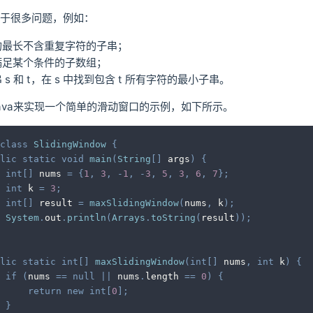
于很多问题，例如：
的最长不含重复字符的子串；
满足某个条件的子数组；
s 和 t，在 s 中找到包含 t 所有字符的最小子串。
ava来实现一个简单的滑动窗口的示例，如下所示。
class
SlidingWindow
{
lic
static
void
main
(
String
[
]
 args
)
{
int
[
]
 nums 
=
{
1
,
3
,
-
1
,
-
3
,
5
,
3
,
6
,
7
}
;
int
 k 
=
3
;
int
[
]
 result 
=
maxSlidingWindow
(
nums
,
 k
)
;
System
.
out
.
println
(
Arrays
.
toString
(
result
)
)
;
lic
static
int
[
]
maxSlidingWindow
(
int
[
]
 nums
,
int
 k
)
{
if
(
nums 
==
null
||
 nums
.
length 
==
0
)
{
return
new
int
[
0
]
;
}