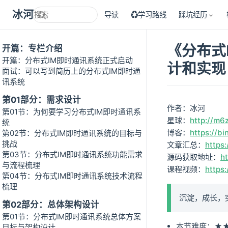
冰河技术
导读
♻学习路线
踩坑经历
《分布式
开篇：专栏介绍
开篇：分布式IM即时通讯系统正式启动
计和实现
面试：可以写到简历上的分布式IM即时通
讯系统
第01部分：需求设计
作者：冰河
第01节：为何要学习分布式IM即时通讯系
星球：
http://m6
统
博客：
https://bi
第02节：分布式IM即时通讯系统的目标与
挑战
文章汇总：
https:
第03节：分布式IM即时通讯系统功能需求
源码获取地址：
h
与流程梳理
课程视频：
https
第04节：分布式IM即时通讯系统技术流程
梳理
沉淀，成长，
第02部分：总体架构设计
第01节：分布式IM即时通讯系统总体方案
本节难度：★
目标与架构设计