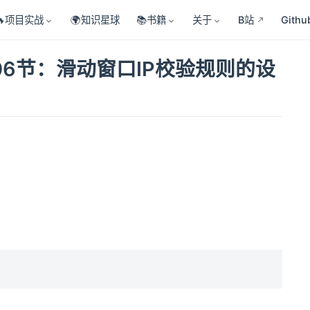
🔥项目实战
🌍知识星球
📚书籍
关于
B站
Githu
06节：滑动窗口IP校验规则的设