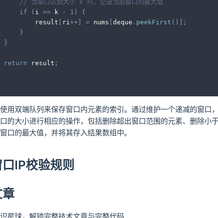
// 当窗口达到大小 k 时，记录当前窗口的最大值
if
(
i 
>=
 k 
-
1
)
{
         result
[
ri
++
]
=
 nums
[
deque
.
peekFirst
(
)
]
;
}
}
return
 result
;
使用双端队列来保存窗口内元素的索引。通过维护一个递减的窗口
口的大小进行相应的操作，包括删除超出窗口范围的元素、删除小于
窗口的最大值，并将其存入结果数组中。
口IP校验规则
文章
识星球，解锁完整技术文章与完整代码