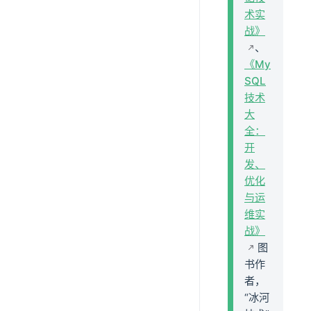
术实
战》
、
《My
SQL
技术
大
全：
开
发、
优化
与运
维实
战》
图
书作
者，
“冰河