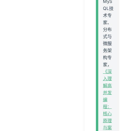
MyS
QL技
术专
家、
分布
式与
微服
务架
构专
家，
《深
入理
解高
并发
编
程：
核心
原理
与案