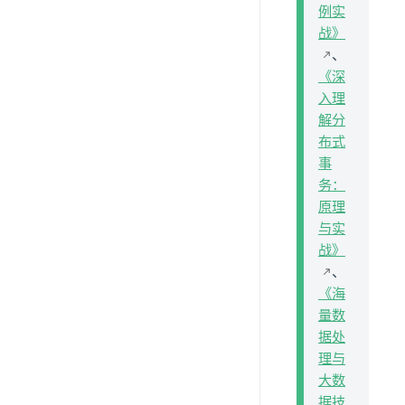
例实
战》
、
《深
入理
解分
布式
事
务：
原理
与实
战》
、
《海
量数
据处
理与
大数
据技