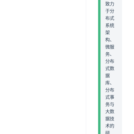
致力
于分
布式
系统
架
构、
微服
务、
分布
式数
据
库、
分布
式事
务与
大数
据技
术的
研