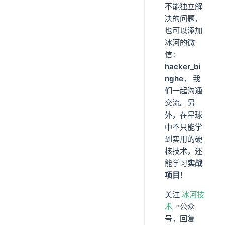
不能独立解
决的问题，
也可以添加
冰河的微
信：
hacker_bi
nghe
， 我
们一起沟通
交流。另
外，在星球
中不只能学
到实用的硬
核技术，还
能学习
实战
项目
！
关注
冰河技
术
公众
号，回复