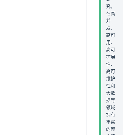
究，
在高
并
发、
高可
用、
高可
扩展
性、
高可
维护
性和
大数
据等
领域
拥有
丰富
的架