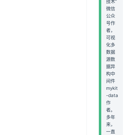
技术”
微信
公众
号作
者，
可视
化多
数据
源数
据异
构中
间件
mykit
-data
作
者。
多年
来，
一直