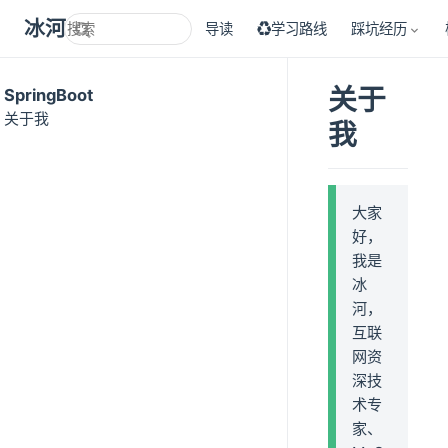
冰河技术
导读
♻学习路线
踩坑经历
关于
SpringBoot
关于我
我
大家
好，
我是
冰
河，
互联
网资
深技
术专
家、