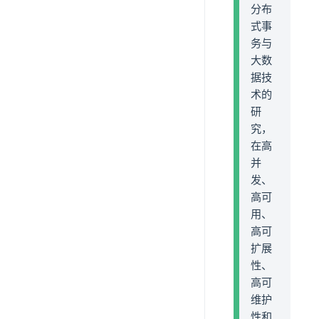
分布
式事
务与
大数
据技
术的
研
究，
在高
并
发、
高可
用、
高可
扩展
性、
高可
维护
性和