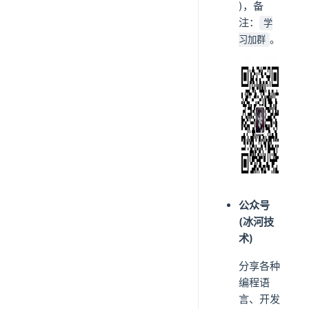
)，备
注：
学
。
习加群
公众号
(冰河技
术)
分享各种
编程语
言、开发