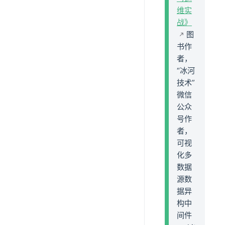
维实
战》
图
书作
者，
“冰河
技术”
微信
公众
号作
者，
可视
化多
数据
源数
据异
构中
间件