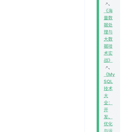
、
《海
量数
据处
理与
大数
据技
术实
战》
、
《My
SQL
技术
大
全：
开
发、
优化
与运