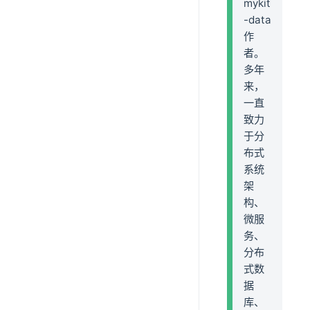
mykit
-data
作
者。
多年
来，
一直
致力
于分
布式
系统
架
构、
微服
务、
分布
式数
据
库、