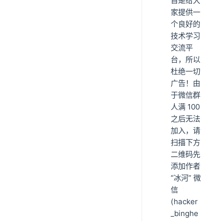
旨是给大
家提供一
个良好的
技术学习
交流平
台，所以
杜绝一切
广告！由
于微信群
人满 100
之后无法
加入，请
扫描下方
二维码先
添加作者
“冰河” 微
信
(hacker
_binghe