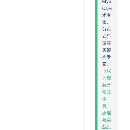
MyS
QL技
术专
家、
分布
式与
微服
务架
构专
家，
《深
入理
解分
布式
事
务：
原理
与实
战》