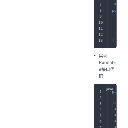
 */
public
@Ov
pub
}
}
实现
Runnabl
e接口代
码
package
/**
 * 
@aut
 * 
@ver
 * 
@des
 */