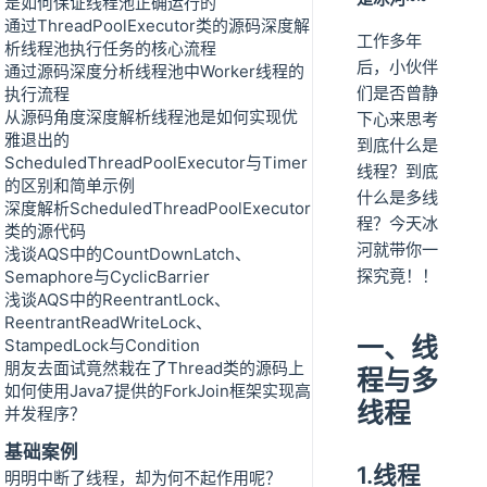
是如何保证线程池正确运行的
通过ThreadPoolExecutor类的源码深度解
工作多年
析线程池执行任务的核心流程
后，小伙伴
通过源码深度分析线程池中Worker线程的
们是否曾静
执行流程
从源码角度深度解析线程池是如何实现优
下心来思考
雅退出的
到底什么是
ScheduledThreadPoolExecutor与Timer
线程？到底
的区别和简单示例
什么是多线
深度解析ScheduledThreadPoolExecutor
程？今天冰
类的源代码
河就带你一
浅谈AQS中的CountDownLatch、
探究竟！！
Semaphore与CyclicBarrier
浅谈AQS中的ReentrantLock、
ReentrantReadWriteLock、
一、线
StampedLock与Condition
朋友去面试竟然栽在了Thread类的源码上
程与多
如何使用Java7提供的ForkJoin框架实现高
线程
并发程序？
基础案例
1.线程
明明中断了线程，却为何不起作用呢？