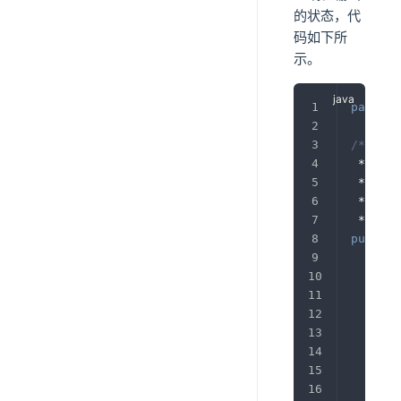
的状态，代
码如下所
示。
package
/**
 * 
@aut
 * 
@ver
 * 
@des
 */
public
pub