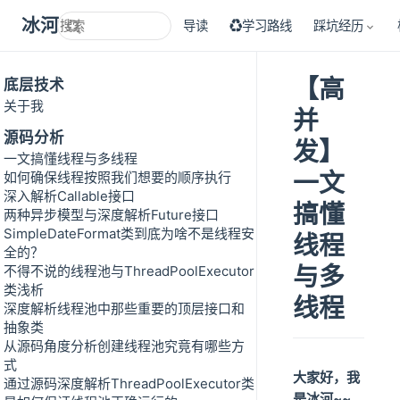
冰河技术
导读
♻学习路线
踩坑经历
【高
底层技术
关于我
并
源码分析
发】
一文搞懂线程与多线程
一文
如何确保线程按照我们想要的顺序执行
深入解析Callable接口
搞懂
两种异步模型与深度解析Future接口
SimpleDateFormat类到底为啥不是线程安
线程
全的？
与多
不得不说的线程池与ThreadPoolExecutor
类浅析
线程
深度解析线程池中那些重要的顶层接口和
抽象类
从源码角度分析创建线程池究竟有哪些方
式
大家好，我
通过源码深度解析ThreadPoolExecutor类
是冰河~~