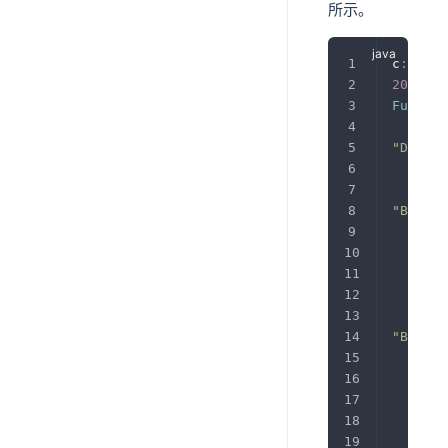
所示。
c
:
\
>
jst
2020
-
02
Full
 th
"Destro
java
"Blocke
java
       
       
"Blocke
java
       
       
       
       