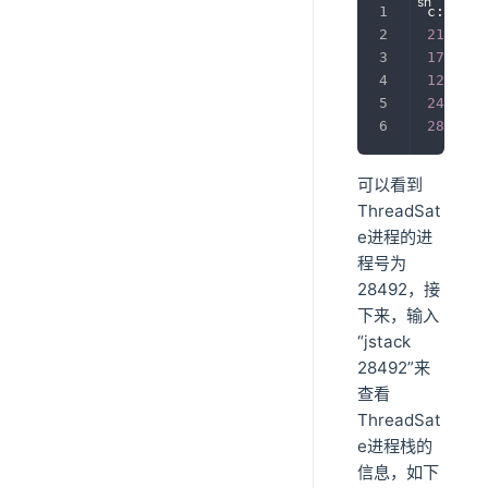
c:
\
>
jps
21584
 J
17828
 K
12284
 L
24572
28492
 T
可以看到
ThreadSat
e进程的进
程号为
28492，接
下来，输入
“jstack
28492”来
查看
ThreadSat
e进程栈的
信息，如下