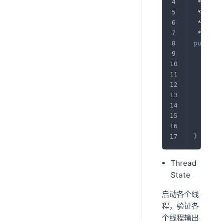
 * 
@aut
 * 
@ver
 * 
@des
 */
public
@Ov
pub
}
}
Thread
State
启动各个线
程，验证各
个线程输出