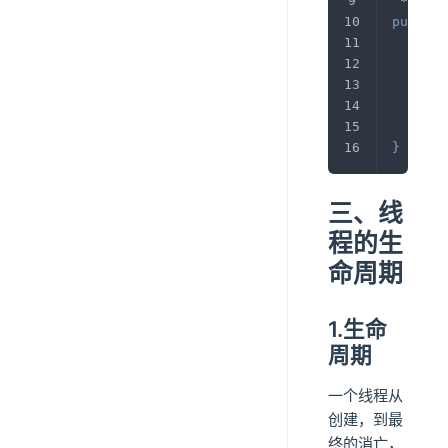
 */
public
@Ov
pub
}
}
三、线
程的生
命周期
1.生命
周期
一个线程从
创建，到最
终的消亡，