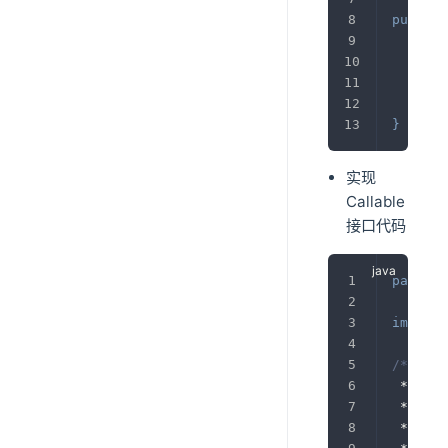
public
@Ov
pub
}
}
实现
Callable
接口代码
package
import
/**
 * 
@aut
 * 
@ver
 * 
@des