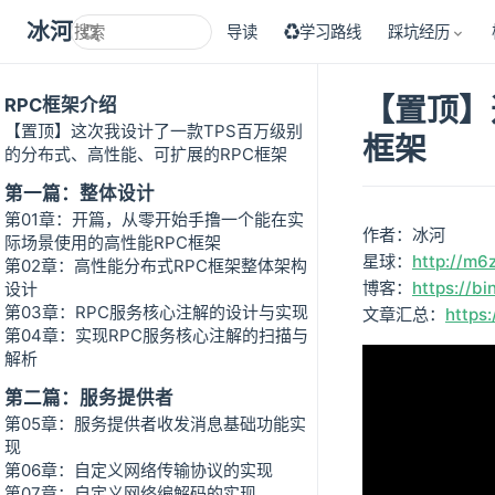
冰河技术
导读
♻学习路线
踩坑经历
【置顶】
RPC框架介绍
【置顶】这次我设计了一款TPS百万级别
框架
的分布式、高性能、可扩展的RPC框架
第一篇：整体设计
第01章：开篇，从零开始手撸一个能在实
作者：冰河
际场景使用的高性能RPC框架
星球：
http://m6
第02章：高性能分布式RPC框架整体架构
博客：
https://bi
设计
第03章：RPC服务核心注解的设计与实现
文章汇总：
https:
第04章：实现RPC服务核心注解的扫描与
解析
第二篇：服务提供者
第05章：服务提供者收发消息基础功能实
现
第06章：自定义网络传输协议的实现
第07章：自定义网络编解码的实现