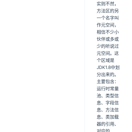
实则不然，
方法区的另
一个名字叫
作元空间，
相信不少小
伙伴或多或
少的听说过
元空间。这
个区域是
JDK1.8中划
分出来的。
主要包含：
运行时常量
池、类型信
息、字段信
息、方法信
息、类加载
器的引用、
对应的