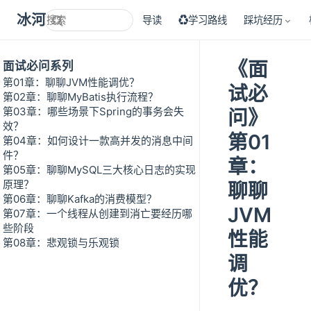
冰河技术
导读
♻学习路线
踩坑经历
《面
面试必问系列
第01章：聊聊JVM性能调优？
试必
第02章：聊聊MyBatis执行流程？
第03章：哪些场景下Spring的事务会失
问》
效？
第01
第04章：如何设计一款高并发的消息中间
件？
章：
第05章：聊聊MySQL三大核心日志的实现
原理？
聊聊
第06章：聊聊Kafka的消费模型？
JVM
第07章：一个线程从创建到消亡要经历哪
些阶段
性能
第08章：悲观锁与乐观锁
调
优？