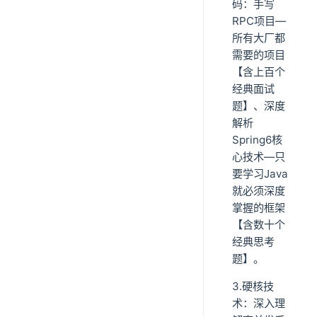
码：手写
RPC项目—
所有大厂都
需要的项目
【含上百个
经典面试
题】、深度
解析
Spring6核
心技术—只
要学习Java
就必须深度
掌握的框架
【含数十个
经典思考
题】。
3.硬核技
术：深入理