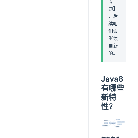
专
题】
，后
续咱
们会
继续
更新
的。
Java8
有哪些
新特
性？