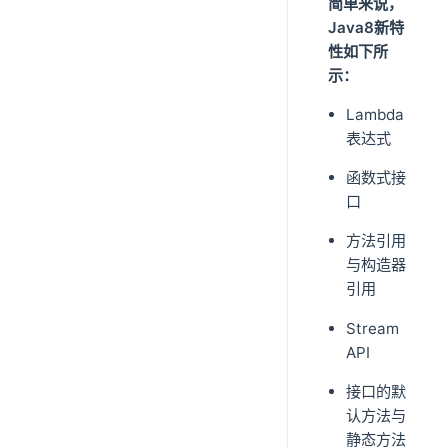
简单来说，
Java8新特
性如下所
示：
Lambda
表达式
函数式接
口
方法引用
与构造器
引用
Stream
API
接口的默
认方法与
静态方法