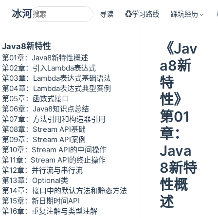
冰河技术
导读
♻学习路线
踩坑经历
《Jav
Java8新特性
第01章：Java8新特性概述
a8新
第02章：引入Lambda表达式
第03章：Lambda表达式基础语法
特
第04章：Lambda表达式典型案例
性》
第05章：函数式接口
第06章：Java8知识点总结
第01
第07章：方法引用和构造器引用
第08章：Stream API基础
章：
第09章：Stream API案例
Java
第10章：Stream API的中间操作
第11章：Stream API的终止操作
8新特
第12章：并行流与串行流
第13章：Optional类
性概
第14章：接口中的默认方法和静态方法
述
第15章：新日期时间API
第16章：重复注解与类型注解