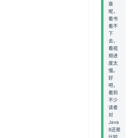
章
呢，
看书
看不
下
去，
看视
频进
度太
慢。
好
吧，
看到
不少
读者
对
Java
8还是
比较