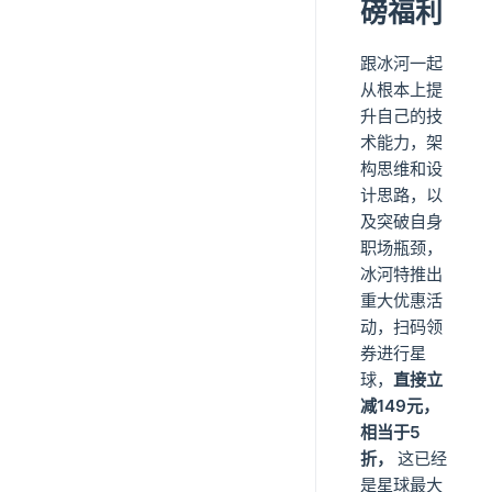
磅福利
跟冰河一起
从根本上提
升自己的技
术能力，架
构思维和设
计思路，以
及突破自身
职场瓶颈，
冰河特推出
重大优惠活
动，扫码领
券进行星
球，
直接立
减149元，
相当于5
折，
这已经
是星球最大