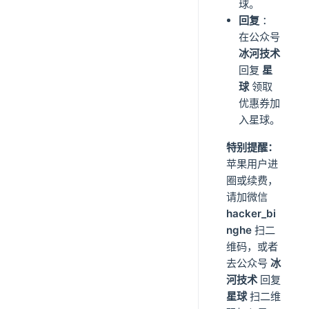
球。
回复
：
在公众号
冰河技术
回复
星
球
领取
优惠券加
入星球。
特别提醒：
苹果用户进
圈或续费，
请加微信
hacker_bi
nghe
扫二
维码，或者
去公众号
冰
河技术
回复
星球
扫二维