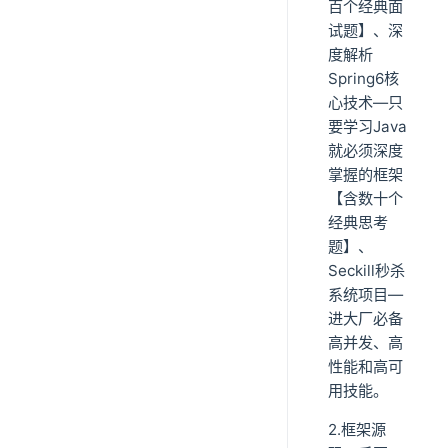
百个经典面
试题】、深
度解析
Spring6核
心技术—只
要学习Java
就必须深度
掌握的框架
【含数十个
经典思考
题】、
Seckill秒杀
系统项目—
进大厂必备
高并发、高
性能和高可
用技能。
2.框架源