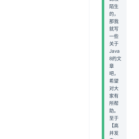
陌生
的，
那我
就写
一些
关于
Java
8的文
章
吧，
希望
对大
家有
所帮
助。
至于
【高
并发