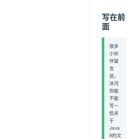
写在前
面
很多
小伙
伴留
言
说，
冰河
你能
不能
写一
些关
于
Java
8的文