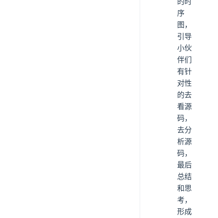
的时
序
图，
引导
小伙
伴们
有针
对性
的去
看源
码，
去分
析源
码，
最后
总结
和思
考，
形成