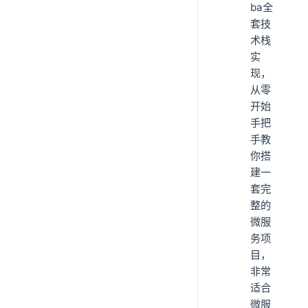
ba全
套技
术栈
实
现，
从零
开始
手把
手教
你搭
建一
套完
整的
微服
务项
目，
非常
适合
微服