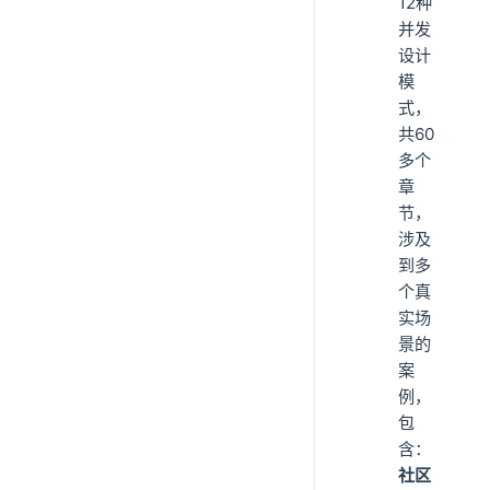
12种
并发
设计
模
式，
共60
多个
章
节，
涉及
到多
个真
实场
景的
案
例，
包
含：
社区