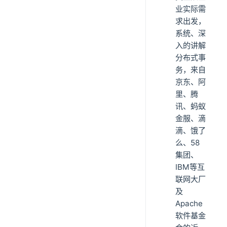
业实际需
求出发，
系统、深
入的讲解
分布式事
务，来自
京东、阿
里、腾
讯、蚂蚁
金服、滴
滴、饿了
么、58
集团、
IBM等互
联网大厂
及
Apache
软件基金