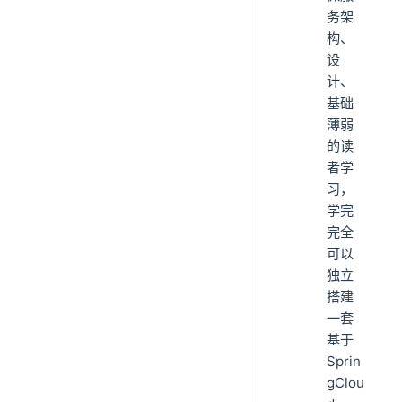
务架
构、
设
计、
基础
薄弱
的读
者学
习，
学完
完全
可以
独立
搭建
一套
基于
Sprin
gClou