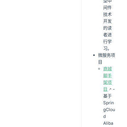
型中
间件
技术
开发
的读
者进
行学
习。
微服务项
目
商城
脚手
架项
目
-
基于
Sprin
gClou
d
Aliba