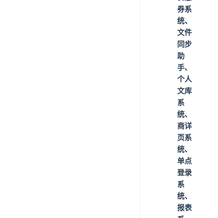
券系
统、
文件
同步
助
手、
个人
文库
系
统、
商详
页系
统、
单点
登录
系
统、
报表