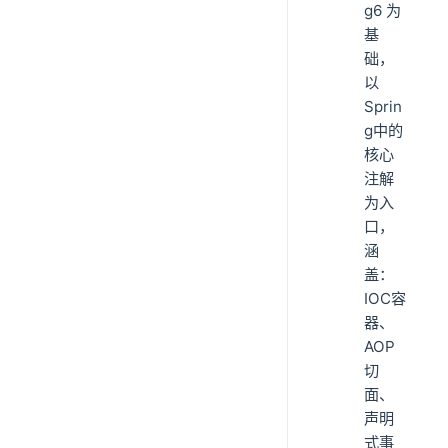
g6 为
基
础，
以
Sprin
g中的
核心
注解
为入
口，
涵
盖：
IOC容
器、
AOP
切
面、
声明
式事