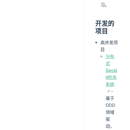
习。
开发的
项目
高并发项
目
分布
式
Secki
ll秒杀
系统
-
基于
DDD
领域
驱
动，