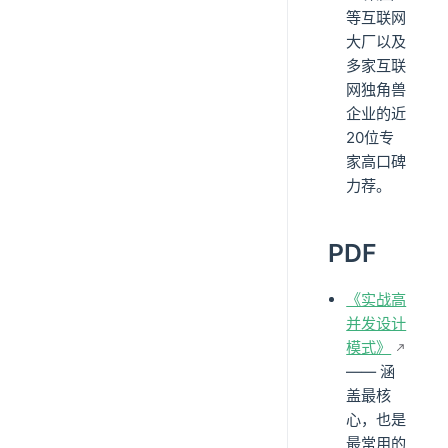
等互联网
大厂以及
多家互联
网独角兽
企业的近
20位专
家高口碑
力荐。
PDF
《实战高
并发设计
模式》
—— 涵
盖最核
心，也是
最常用的