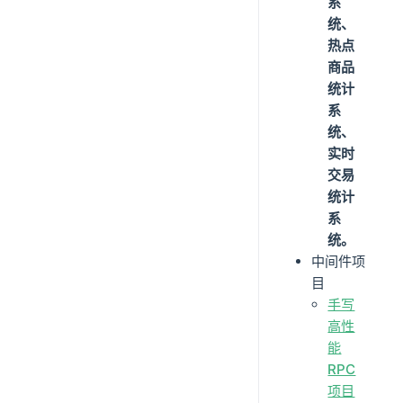
系
统、
热点
商品
统计
系
统、
实时
交易
统计
系
统。
中间件项
目
手写
高性
能
RPC
项目