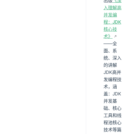
出版
《深
入理解高
并发编
程：JDK
核心技
术》
——全
面、系
统、深入
的讲解
JDK高并
发编程技
术，涵
盖：JDK
并发基
础、核心
工具和线
程池核心
技术等篇