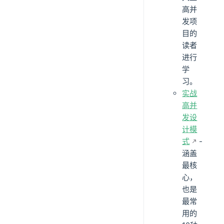
高并
发项
目的
读者
进行
学
习。
实战
高并
发设
计模
式
-
涵盖
最核
心，
也是
最常
用的