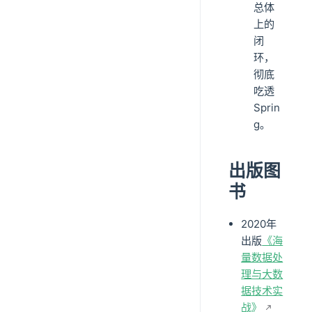
总体
上的
闭
环，
彻底
吃透
Sprin
g。
出版图
书
2020年
出版
《海
量数据处
理与大数
据技术实
战》