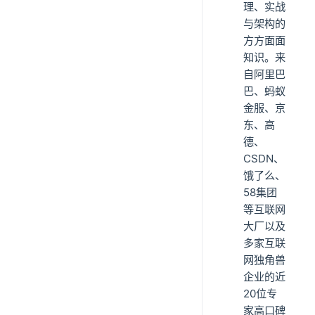
理、实战
与架构的
方方面面
知识。来
自阿里巴
巴、蚂蚁
金服、京
东、高
德、
CSDN、
饿了么、
58集团
等互联网
大厂以及
多家互联
网独角兽
企业的近
20位专
家高口碑