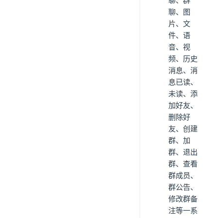
聊、群
聊、图
片、文
件、语
音、视
频、历史
消息、消
息已读、
未读、添
加好友、
删除好
友、创建
群、加
群、退出
群、查看
群成员、
群公告、
修改群备
注等一系