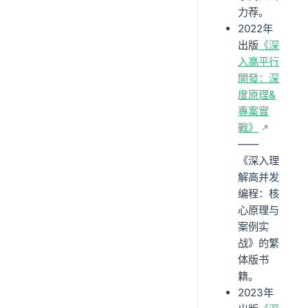
力荐。
2022年
出版
《深
入高平行
開發：深
度原理&
專案實
戰》
——
《深入理
解高并发
编程：核
心原理与
案例实
战》的繁
体版书
籍。
2023年