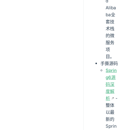
d
Aliba
ba全
套技
术栈
的微
服务
项
目。
手撕源码
Sprin
g6源
码深
度解
析
-
整体
以最
新的
Sprin