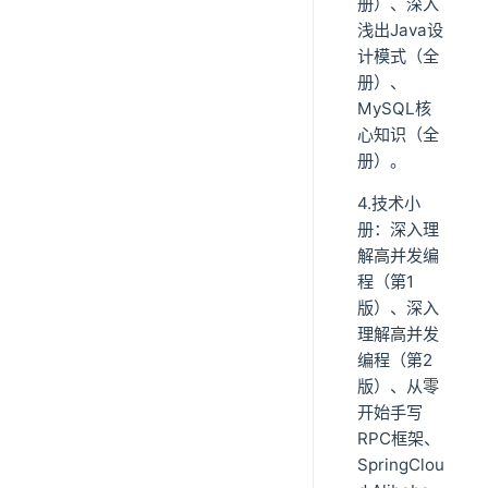
册）、深入
浅出Java设
计模式（全
册）、
MySQL核
心知识（全
册）。
4.技术小
册：深入理
解高并发编
程（第1
版）、深入
理解高并发
编程（第2
版）、从零
开始手写
RPC框架、
SpringClou