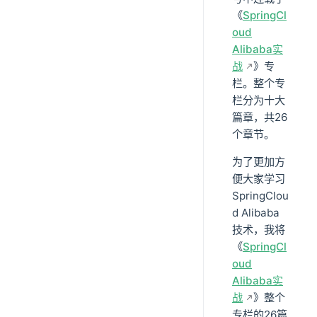
《
SpringCl
oud
Alibaba实
战
》专
栏。整个专
栏分为十大
篇章，共26
个章节。
为了更加方
便大家学习
SpringClou
d Alibaba
技术，我将
《
SpringCl
oud
Alibaba实
战
》整个
专栏的26篇