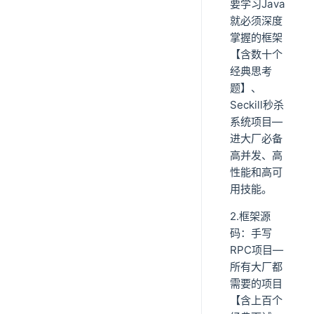
要学习Java
就必须深度
掌握的框架
【含数十个
经典思考
题】、
Seckill秒杀
系统项目—
进大厂必备
高并发、高
性能和高可
用技能。
2.框架源
码：手写
RPC项目—
所有大厂都
需要的项目
【含上百个