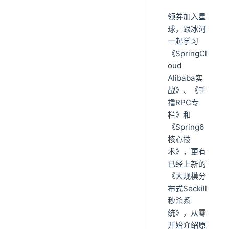
领券加入星
球，跟冰河
一起学习
《SpringCl
oud
Alibaba实
战》、《手
撸RPC专
栏》和
《Spring6
核心技
术》，更有
已经上新的
《大规模分
布式Seckill
秒杀系
统》，从零
开始介绍原