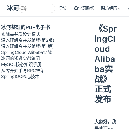
冰河技术
导读
♻学习路线
踩坑经历
《Spr
冰河整理的PDF电子书
实战高并发设计模式
ingCl
深入理解高并发编程(第2版)
深入理解高并发编程(第1版)
oud
SpringCloud Alibaba实战
Aliba
冰河的渗透实战笔记
MySQL核心知识手册
ba实
从零开始手写RPC框架
SpringIOC核心技术
战》
正式
发布
大家好，我
是冰河~~