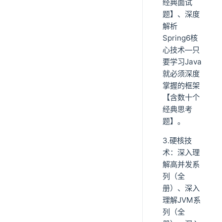
经典面试
题】、深度
解析
Spring6核
心技术—只
要学习Java
就必须深度
掌握的框架
【含数十个
经典思考
题】。
3.硬核技
术：深入理
解高并发系
列（全
册）、深入
理解JVM系
列（全