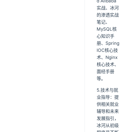
d Alibaba
实战、冰河
的渗透实战
笔记、
MySQL核
心知识手
册、Spring
IOC核心技
术、Nginx
核心技术、
面经手册
等。
5.技术与就
业指导：提
供相关就业
辅导和未来
发展指引，
冰河从初级