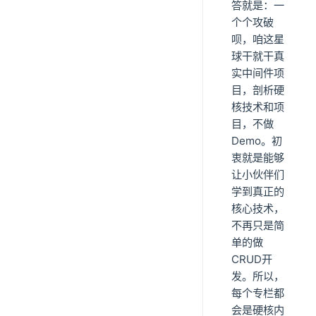
答就是：一
个个攻破
呗，咱这星
球干就干真
实中间件项
目，剖析硬
核技术和项
目，不做
Demo。初
衷就是能够
让小伙伴们
学到真正的
核心技术，
不再只是简
单的做
CRUD开
发。所以，
每个专栏都
会是硬核内