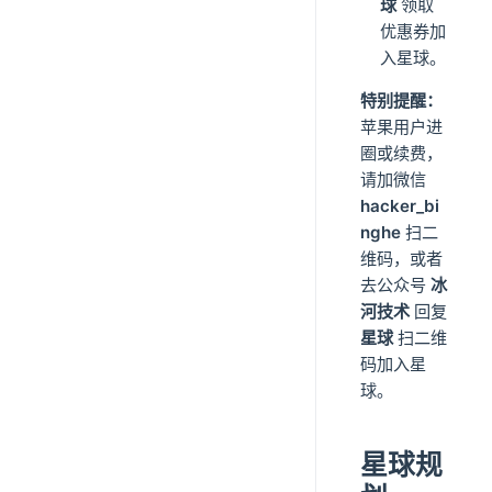
球
领取
优惠券加
入星球。
特别提醒：
苹果用户进
圈或续费，
请加微信
hacker_bi
nghe
扫二
维码，或者
去公众号
冰
河技术
回复
星球
扫二维
码加入星
球。
星球规