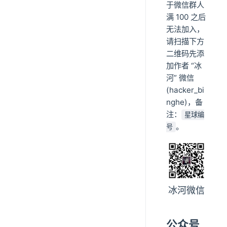
于微信群人
满 100 之后
无法加入，
请扫描下方
二维码先添
加作者 “冰
河” 微信
(hacker_bi
nghe)，备
注：
星球编
。
号
冰河微信
公众号