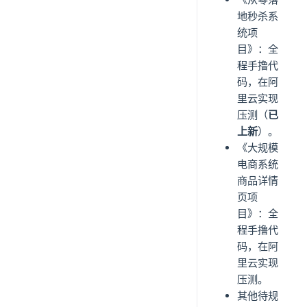
地秒杀系
统项
目》：全
程手撸代
码，在阿
里云实现
压测（
已
上新
）。
《大规模
电商系统
商品详情
页项
目》：全
程手撸代
码，在阿
里云实现
压测。
其他待规