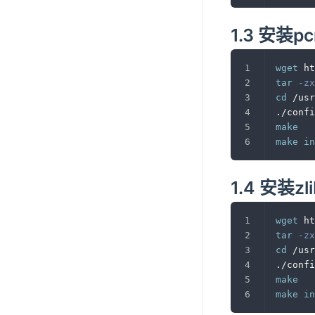
1.3 安装pc
wget
 h
tar
-zx
cd
 /usr
./confi
make
make
in
1.4 安装zli
wget
 ht
tar
-zx
cd
 /usr
./confi
make
make
in