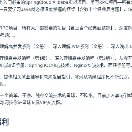
务入门必备的SpringCloud Alibaba实战项目、手写RPC
技术—只要学习Java就必须深度掌握的框架【含数十个经典思考题】、S
写RPC项目—所有大厂都需要的项目【含上百个经典面试题】、深度解析S
考题】。
入理解高并发系列（全册）、深入理解JVM系列（全册）、深入浅出Ja
理解高并发编程（第1版）、深入理解高并发编程（第2版）、从零开始手写R
核心知识手册、Spring IOC核心技术、Nginx核心技术、面经手册等
导：提供相关就业辅导和未来发展指引，冰河从初级程序员不断沉淀
助。
一个简单、干净、纯粹交流技术的星球，不吹水，目前加入享5折优
ghe，冰河拉你进星球专属VIP交流群。
福利