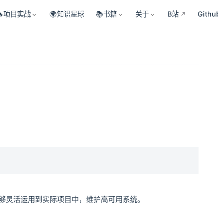
🔥项目实战
🌍知识星球
📚书籍
关于
B站
Githu
并能够灵活运用到实际项目中，维护高可用系统。