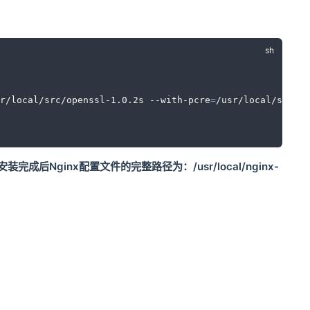
r/local/src/openssl-1.0.2s --with-pcre
=
/usr/local/src/pc
完成后Nginx配置文件的完整路径为：/usr/local/nginx-