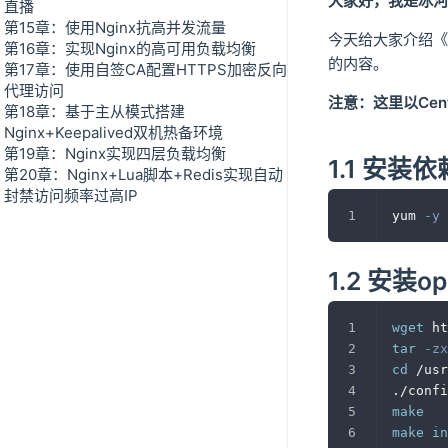
大家好，我是冰河
直播
第15章：使用Nginx抗高并发流量
今天给大家介绍《
第16章：实现Nginx的高可用负载均衡
的内容。
第17章：使用自签CA配置HTTPS加密反向
代理访问
注意：这里以Cen
第18章：基于主从模式搭建
Nginx+Keepalived双机热备环境
第19章：Nginx实现四层负载均衡
1.1 安装
第20章：Nginx+Lua脚本+Redis实现自动
封禁访问频率过高IP
yum 
-y
1.2 安装op
wget
 ht
tar
-zx
cd
 /usr
./confi
make
make
in