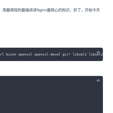
行，用最简短的篇幅讲述Nginx最核心的知识，好了，开始今天
rl bison openssl openssl-devel gcc* libxml2 libxml2-deve