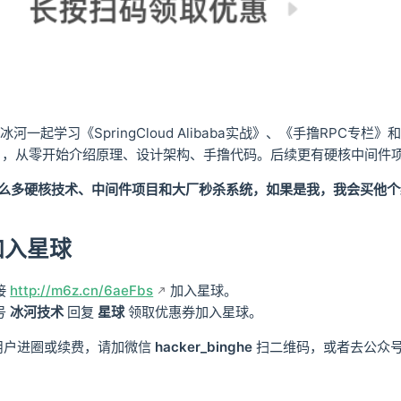
河一起学习《SpringCloud Alibaba实战》、《手撸RPC专
杀系统》，从零开始介绍原理、设计架构、手撸代码。后续更有硬核中间
这么多硬核技术、中间件项目和大厂秒杀系统，如果是我，我会买他
加入星球
接
http://m6z.cn/6aeFbs
加入星球。
号
冰河技术
回复
星球
领取优惠券加入星球。
用户进圈或续费，请加微信
hacker_binghe
扫二维码，或者去公众