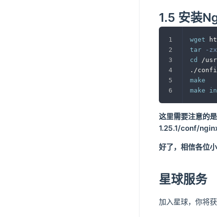
1.5 安装Ng
wget
 ht
tar
-zx
cd
 /usr
./confi
make
make
in
这里需要注意的是：安
1.25.1/conf/ngi
好了，相信各位小
星球服务
加入星球，你将获