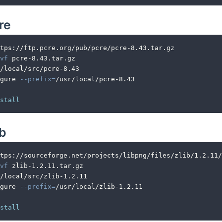
re
ttps://ftp.pcre.org/pub/pcre/pcre-8.43.tar.gz
vf
 pcre-8.43.tar.gz
/local/src/pcre-8.43
gure 
--prefix
=
/usr/local/pcre-8.43
stall
b
tps://sourceforge.net/projects/libpng/files/zlib/1.2.11/
vf
 zlib-1.2.11.tar.gz
/local/src/zlib-1.2.11
gure 
--prefix
=
/usr/local/zlib-1.2.11
stall