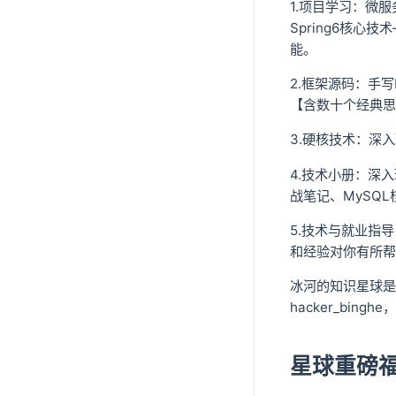
1.项目学习：微服
Spring6核心
能。
2.框架源码：手
【含数十个经典思
3.硬核技术：深
4.技术小册：深入
战笔记、MySQL
5.技术与就业指
和经验对你有所帮
冰河的知识星球是
hacker_bin
星球重磅