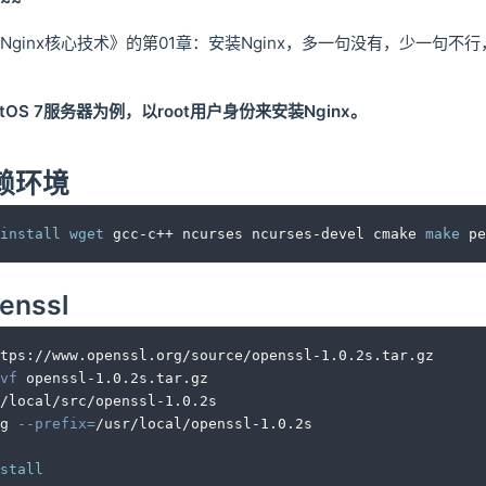
~~
Nginx核心技术》的第01章：安装Nginx，多一句没有，少一句不
tOS 7服务器为例，以root用户身份来安装Nginx。
依赖环境
install
wget
 gcc-c++ ncurses ncurses-devel cmake 
make
 pe
enssl
tps://www.openssl.org/source/openssl-1.0.2s.tar.gz
vf
 openssl-1.0.2s.tar.gz
/local/src/openssl-1.0.2s
g 
--prefix
=
/usr/local/openssl-1.0.2s
stall