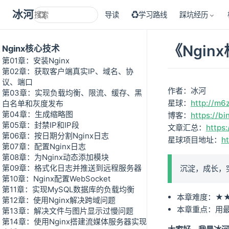
冰河技术
导读
♻学习路线
踩坑经历
《Ngin
Nginx核心技术
第01章：安装Nginx
第02章：获取客户端真实IP、域名、协
议、端口
作者：冰河
第03章：实现负载均衡、限流、缓存、黑
星球：
http://m6
白名单和灰度发布
第04章：生成缩略图
博客：
https://bi
第05章：封禁IP和IP段
文章汇总：
https:
第06章：按日期分割Nginx日志
星球项目地址：
h
第07章：配置Nginx日志
第08章：为Nginx动态添加模块
第09章：格式化日志并推送到远程服务器
沉淀，成长，
第10章：Nginx配置WebSocket
第11章：实现MySQL数据库的负载均衡
本章难度：★
第12章：使用Nginx解决跨域问题
本章重点：用最
第13章：解决文件与图片显示过慢问题
第14章：使用Nginx搭建流媒体服务器实现