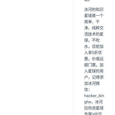
冰河的知识
星球是一个
简单、干
净、纯粹交
流技术的星
球，不吹
水，目前加
入享5折优
惠，价值远
超门票。加
入星球的用
户，记得添
加冰河微
信：
hacker_bin
ghe，冰河
拉你进星球
专属VIP交