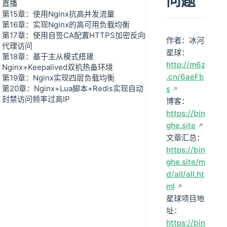
问题
直播
第15章：使用Nginx抗高并发流量
第16章：实现Nginx的高可用负载均衡
第17章：使用自签CA配置HTTPS加密反向
作者：冰河
代理访问
星球：
第18章：基于主从模式搭建
http://m6z
Nginx+Keepalived双机热备环境
.cn/6aeFb
第19章：Nginx实现四层负载均衡
第20章：Nginx+Lua脚本+Redis实现自动
s
封禁访问频率过高IP
博客：
https://bin
ghe.site
文章汇总：
https://bin
ghe.site/m
d/all/all.ht
ml
星球项目地
址：
https://bin