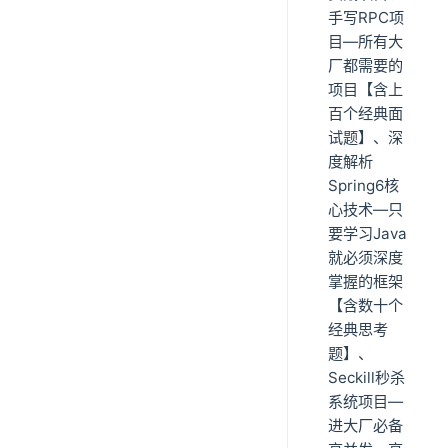
手写RPC项
目—所有大
厂都需要的
项目【含上
百个经典面
试题】、深
度解析
Spring6核
心技术—只
要学习Java
就必须深度
掌握的框架
【含数十个
经典思考
题】、
Seckill秒杀
系统项目—
进大厂必备