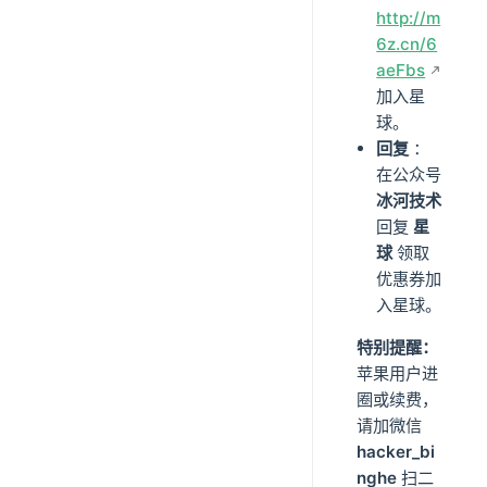
http://m
6z.cn/6
aeFbs
加入星
球。
回复
：
在公众号
冰河技术
回复
星
球
领取
优惠券加
入星球。
特别提醒：
苹果用户进
圈或续费，
请加微信
hacker_bi
nghe
扫二