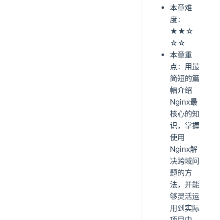
本章难
度：
★★☆
☆☆
本章重
点：用最
简短的篇
幅介绍
Nginx最
核心的知
识，掌握
使用
Nginx解
决跨域问
题的方
法，并能
够灵活运
用到实际
项目中，