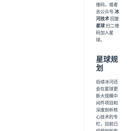
维码，或者
去公众号
冰
河技术
回复
星球
扫二维
码加入星
球。
星球规
划
后续冰河还
会在星球更
新大规模中
间件项目和
深度剖析核
心技术的专
栏，目前已
经规划的专