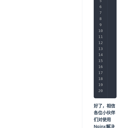
       
       
       
       
       
       
       
       
       
       
}
)
;
好了，相信
各位小伙伴
们对使用
Nginx解决