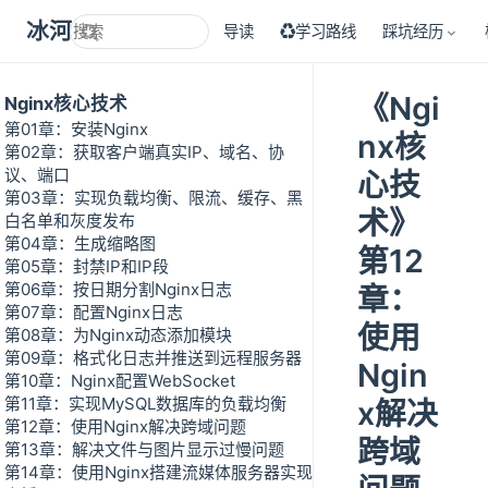
冰河技术
导读
♻学习路线
踩坑经历
《Ngi
Nginx核心技术
第01章：安装Nginx
nx核
第02章：获取客户端真实IP、域名、协
议、端口
心技
第03章：实现负载均衡、限流、缓存、黑
术》
白名单和灰度发布
第04章：生成缩略图
第12
第05章：封禁IP和IP段
第06章：按日期分割Nginx日志
章：
第07章：配置Nginx日志
使用
第08章：为Nginx动态添加模块
第09章：格式化日志并推送到远程服务器
Ngin
第10章：Nginx配置WebSocket
第11章：实现MySQL数据库的负载均衡
x解决
第12章：使用Nginx解决跨域问题
跨域
第13章：解决文件与图片显示过慢问题
第14章：使用Nginx搭建流媒体服务器实现