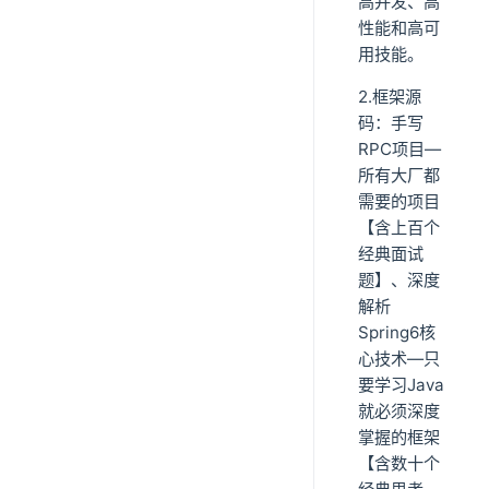
高并发、高
性能和高可
用技能。
2.框架源
码：手写
RPC项目—
所有大厂都
需要的项目
【含上百个
经典面试
题】、深度
解析
Spring6核
心技术—只
要学习Java
就必须深度
掌握的框架
【含数十个