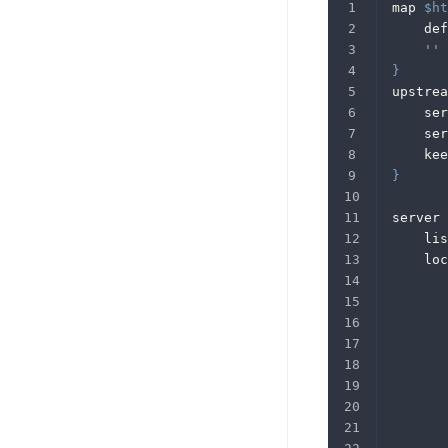
map 
$ht
	de
''
 
}
upstrea
	se
	se
	ke
}
server 
	li
	lo