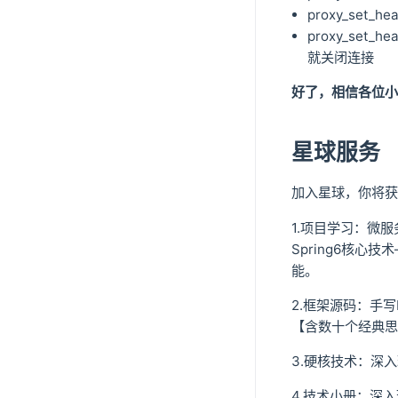
proxy_set_h
proxy_set_h
就关闭连接
好了，相信各位小伙
星球服务
加入星球，你将获
1.项目学习：微服
Spring6核心
能。
2.框架源码：手
【含数十个经典思
3.硬核技术：深
4.技术小册：深入