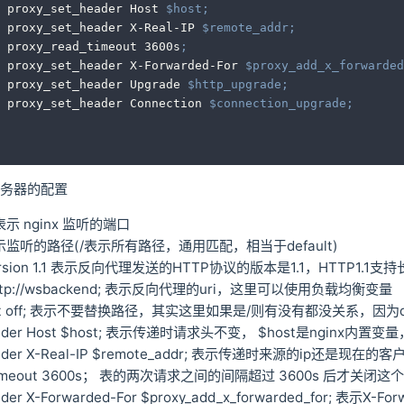
		proxy_set_header Host 
$host
;
		proxy_set_header X-Real-IP 
$remote_addr
;
		proxy_read_timeout 3600s
;
		proxy_set_header X-Forwarded-For 
$proxy_add_x_forwarded
		proxy_set_header Upgrade 
$http_upgrade
;
		proxy_set_header Connection 
$connection_upgrade
;
务器的配置
8 表示 nginx 监听的端口
 / 表示监听的路径(/表示所有路径，通用匹配，相当于default)
_version 1.1 表示反向代理发送的HTTP协议的版本是1.1，HTTP1.1支
s http://wsbackend; 表示反向代理的uri，这里可以使用负载均衡变量
irect off; 表示不要替换路径，其实这里如果是/则有没有都没关系，因为d
_header Host $host; 表示传递时请求头不变， $host是nginx
header X-Real-IP $remote_addr; 表示传递时来源的ip还是现在的客
ad_timeout 3600s； 表的两次请求之间的间隔超过 3600s 后才
eader X-Forwarded-For $proxy_add_x_forwarded_for; 表示X