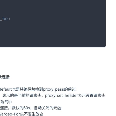
_for
;
持长连接
efault也是将路径替换到proxy_pass的后边
内置变量，表示的是当前的请求头，proxy_set_header表示设置请求头
户端的ip
关闭这个连接，默认的60s，自动关闭的元凶
-Forwarded-For头不发生改变