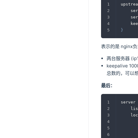
upstrea
	se
	se
	ke
}
表示的是 nginx
两台服务器 (ip1:
keepali
总数的，可以
最后：
server 
	li
	lo