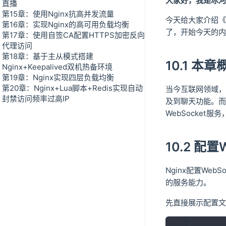
大家好，我是冰河
直播
第15章：使用Nginx抗高并发流量
今天给大家介绍《N
第16章：实现Nginx的高可用负载均衡
了，开始今天的内
第17章：使用自签CA配置HTTPS加密反向
代理访问
第18章：基于主从模式搭建
10.1 本章
Nginx+Keepalived双机热备环境
第19章：Nginx实现四层负载均衡
第20章：Nginx+Lua脚本+Redis实现自动
当今互联网领域，
封禁访问频率过高IP
及到聊天功能。而对
WebSocket服
10.2 配置
Nginx配置We
的服务能力。
先直接展示配置文件