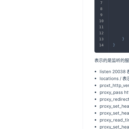
}
}
表示的是监听的服
listen 2003
locations
proxt_http
proxy_pas
proxy_red
proxy_set
proxy_set_
proxy_re
proxy_set_h