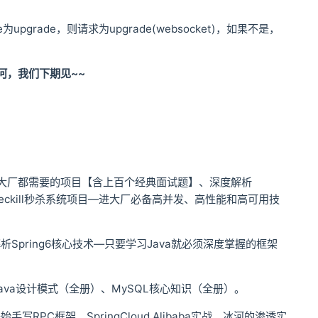
upgrade为upgrade，则请求为upgrade(websocket)，如果不是，
冰河，我们下期见~~
项目—所有大厂都需要的项目【含上百个经典面试题】、深度解析
eckill秒杀系统项目—进大厂必备高并发、高性能和高可用技
pring6核心技术—只要学习Java就必须深度掌握的框架
va设计模式（全册）、MySQL核心知识（全册）。
PC框架、SpringCloud Alibaba实战、冰河的渗透实