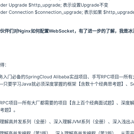
eader Upgrade $http_upgrade; 表示设置Upgrade不变
eader Connection $connection_upgrade; 表示如果 $http_
伴们对Nginx如何配置WebSocket，有了进一步的了解，我是
得：
务入门必备的SpringCloud Alibaba实战项目、手写RPC
技术—只要学习Java就必须深度掌握的框架【含数十个经典思考题】、S
写RPC项目—所有大厂都需要的项目【含上百个经典面试题】、深度解析S
考题】。
入理解高并发系列（全册）、深入理解JVM系列（全册）、深入浅出Ja
理解高并发编程（第1版）、深入理解高并发编程（第2版）、从零开始手写R