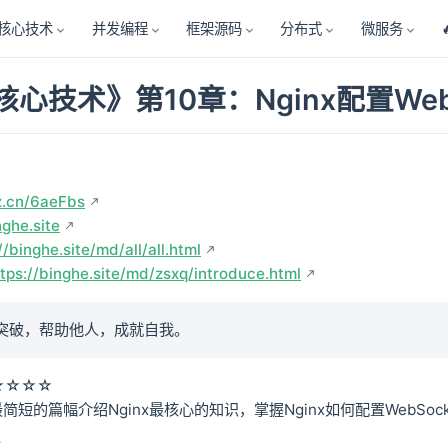
核心技术
并发编程
框架源码
分布式
微服务
x核心技术》第10章：Nginx配置WebS
z.cn/6aeFbs
nghe.site
//binghe.site/md/all/all.html
ttps://binghe.site/md/zsxq/introduce.html
突破，帮助他人，成就自我。
★☆☆☆
简短的篇幅介绍Nginx最核心的知识，掌握Nginx如何配置WebS