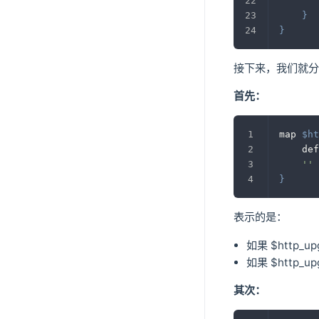
}
}
接下来，我们就分
首先：
map 
$ht
	de
''
 
}
表示的是：
如果 $http_up
如果 $http_upg
其次：