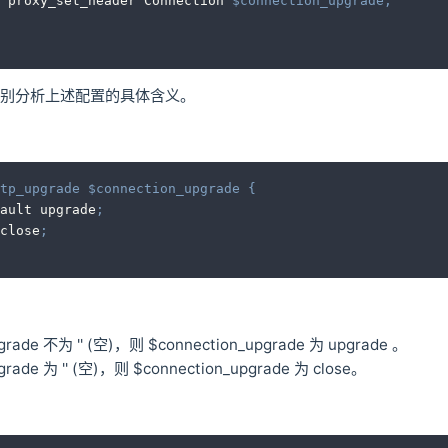
		proxy_set_header Connection 
$connection_upgrade
;
别分析上述配置的具体含义。
tp_upgrade
$connection_upgrade
{
fault upgrade
;
close
;
grade 不为 '' (空)，则 $connection_upgrade 为 upgrade 。
rade 为 '' (空)，则 $connection_upgrade 为 close。