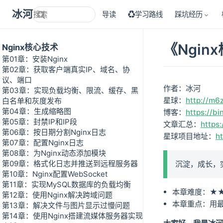
冰河技术
导读
♻学习路线
踩坑经历
《Ngin
Nginx核心技术
第01章：安装Nginx
第02章：获取客户端真实IP、域名、协
议、端口
作者：冰河
第03章：实现负载均衡、限流、缓存、黑
星球：
http://m6
白名单和灰度发布
第04章：生成缩略图
博客：
https://bi
第05章：封禁IP和IP段
文章汇总：
https:
第06章：按日期分割Nginx日志
星球项目地址：
h
第07章：配置Nginx日志
第08章：为Nginx动态添加模块
第09章：格式化日志并推送到远程服务器
沉淀，成长，
第10章：Nginx配置WebSocket
第11章：实现MySQL数据库的负载均衡
本章难度：★
第12章：使用Nginx解决跨域问题
本章重点：用最
第13章：解决文件与图片显示过慢问题
第14章：使用Nginx搭建流媒体服务器实现