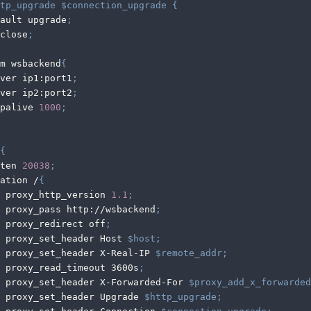
tp_upgrade
$connection_upgrade
{
fault upgrade
;
close
;
m wsbackend
{
rver ip1:port1
;
rver ip2:port2
;
epalive 
1000
;
{
sten 
20038
;
cation /
{
		proxy_http_version 
1.1
;
		proxy_pass http://wsbackend
;
		proxy_redirect off
;
		proxy_set_header Host 
$host
;
		proxy_set_header X-Real-IP 
$remote_addr
;
		proxy_read_timeout 3600s
;
		proxy_set_header X-Forwarded-For 
$proxy_add_x_forwarded
		proxy_set_header Upgrade 
$http_upgrade
;