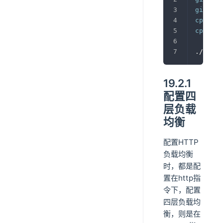
git
 clo
cp
-r
 n
cp
-r
 n
./confi
19.2.1
配置四
层负载
均衡
配置HTTP
负载均衡
时，都是配
置在http指
令下，配置
四层负载均
衡，则是在