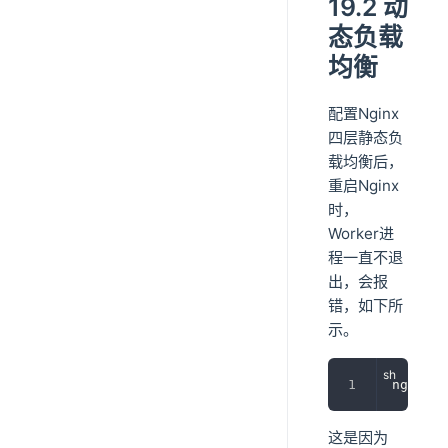
19.2 动
态负载
均衡
配置Nginx
四层静态负
载均衡后，
重启Nginx
时，
Worker进
程一直不退
出，会报
错，如下所
示。
nginx: 
这是因为