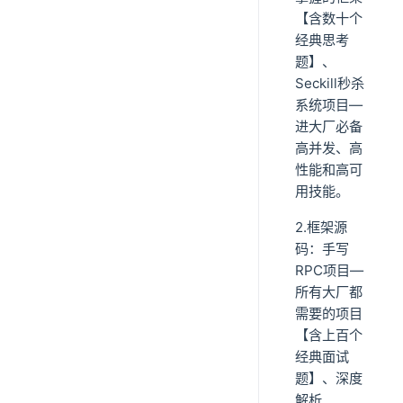
【含数十个
经典思考
题】、
Seckill秒杀
系统项目—
进大厂必备
高并发、高
性能和高可
用技能。
2.框架源
码：手写
RPC项目—
所有大厂都
需要的项目
【含上百个
经典面试
题】、深度
解析