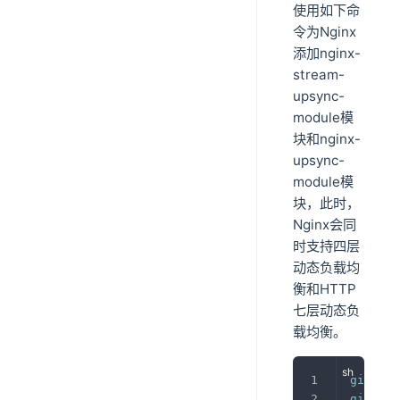
使用如下命
令为Nginx
添加nginx-
stream-
upsync-
module模
块和nginx-
upsync-
module模
块，此时，
Nginx会同
时支持四层
动态负载均
衡和HTTP
七层动态负
载均衡。
git
 clo
git
 clo