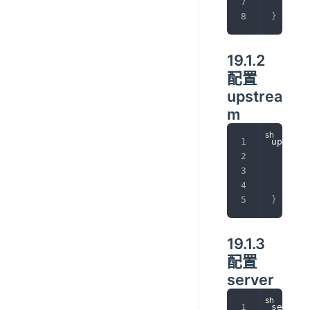
}
}
19.1.2
配置
upstrea
m
upstrea
	se
	se
	le
}
19.1.3
配置
server
server 