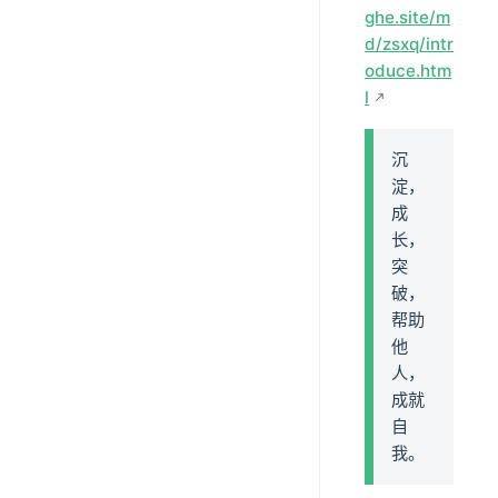
ghe.site/m
d/zsxq/intr
oduce.htm
l
沉
淀，
成
长，
突
破，
帮助
他
人，
成就
自
我。