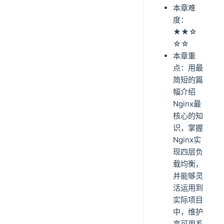
本章难
度：
★★☆
☆☆
本章重
点：用最
简短的篇
幅介绍
Nginx最
核心的知
识，掌握
Nginx实
现四层负
载均衡，
并能够灵
活运用到
实际项目
中，维护
高可用系