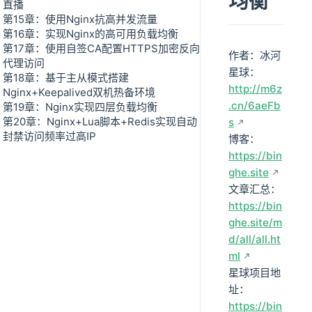
均衡
直播
第15章：使用Nginx抗高并发流量
第16章：实现Nginx的高可用负载均衡
第17章：使用自签CA配置HTTPS加密反向
作者：冰河
代理访问
星球：
第18章：基于主从模式搭建
http://m6z
Nginx+Keepalived双机热备环境
.cn/6aeFb
第19章：Nginx实现四层负载均衡
第20章：Nginx+Lua脚本+Redis实现自动
s
封禁访问频率过高IP
博客：
https://bin
ghe.site
文章汇总：
https://bin
ghe.site/m
d/all/all.ht
ml
星球项目地
址：
https://bin