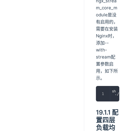
ngx_strea
m_core_m
odule是没
有启用的，
需要在安装
Nginx时，
添加--
with-
stream配
置参数启
用，如下所
示。
./confi
19.1.1 配
置四层
负载均