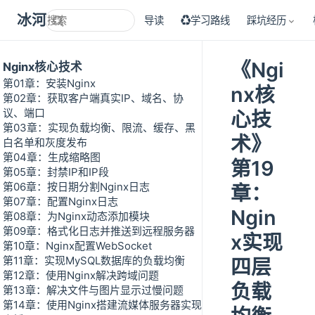
冰河技术
导读
♻学习路线
踩坑经历
《Ngi
Nginx核心技术
第01章：安装Nginx
nx核
第02章：获取客户端真实IP、域名、协
议、端口
心技
第03章：实现负载均衡、限流、缓存、黑
术》
白名单和灰度发布
第04章：生成缩略图
第19
第05章：封禁IP和IP段
第06章：按日期分割Nginx日志
章：
第07章：配置Nginx日志
Ngin
第08章：为Nginx动态添加模块
第09章：格式化日志并推送到远程服务器
x实现
第10章：Nginx配置WebSocket
第11章：实现MySQL数据库的负载均衡
四层
第12章：使用Nginx解决跨域问题
负载
第13章：解决文件与图片显示过慢问题
第14章：使用Nginx搭建流媒体服务器实现