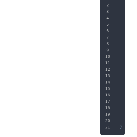
#监
	li
#失
	pr
	pr
	pr
#超
#
	pr
#
#
	pr
#限
#
	pr
#
	pr
#
	pr
}