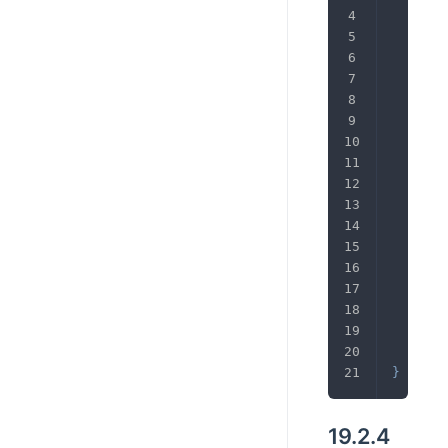
#失
	pr
	pr
	pr
#超
#
	pr
#
#
	pr
#限
#
	pr
#
	pr
#
	pr
}
19.2.4