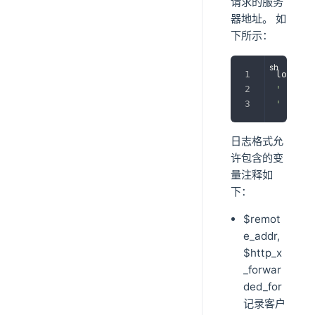
请求的服务
器地址。 如
下所示：
log_for
' "$req
' "$htt
日志格式允
许包含的变
量注释如
下：
$remot
e_addr,
$http_x
_forwar
ded_for
记录客户