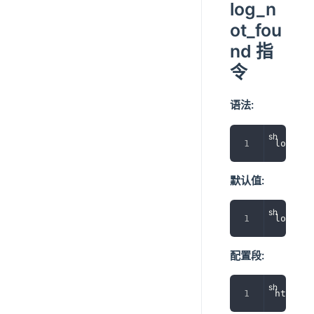
log_n
ot_fou
nd 指
令
语法:
log_not
默认值:
log_not
配置段:
http, s