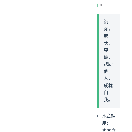
l
沉
淀，
成
长，
突
破，
帮助
他
人，
成就
自
我。
本章难
度：
★★☆