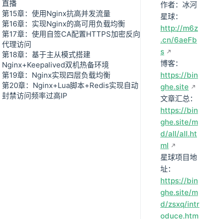
直播
作者：冰河
第15章：使用Nginx抗高并发流量
星球：
第16章：实现Nginx的高可用负载均衡
http://m6z
第17章：使用自签CA配置HTTPS加密反向
.cn/6aeFb
代理访问
s
第18章：基于主从模式搭建
博客：
Nginx+Keepalived双机热备环境
第19章：Nginx实现四层负载均衡
https://bin
第20章：Nginx+Lua脚本+Redis实现自动
ghe.site
封禁访问频率过高IP
文章汇总：
https://bin
ghe.site/m
d/all/all.ht
ml
星球项目地
址：
https://bin
ghe.site/m
d/zsxq/intr
oduce.htm