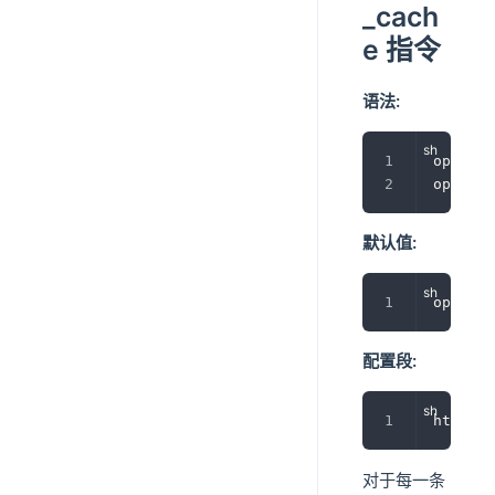
_cach
e 指令
语法:
open_lo
open_lo
默认值:
open_lo
配置段:
http, s
对于每一条