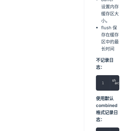
设置内存
缓存区大
小。
flush 保
存在缓存
区中的最
长时间
不记录日
志：
access_
使用默认
combined
格式记录日
志：