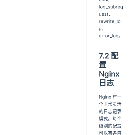
log_subreq
uest、
rewrite_lo
g、
error_log。
7.2 配
置
Nginx
日志
Nginx 有一
个非常灵活
的日志记录
模式。每个
级别的配置
可以有各自