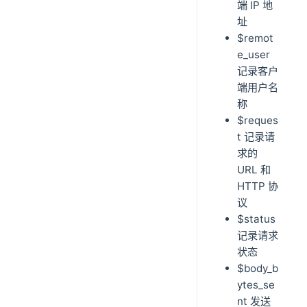
端 IP 地
址
$remot
e_user
记录客户
端用户名
称
$reques
t 记录请
求的
URL 和
HTTP 协
议
$status
记录请求
状态
$body_b
ytes_se
nt 发送