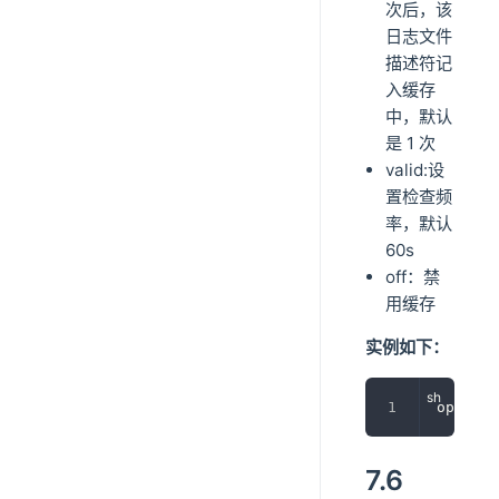
次后，该
日志文件
描述符记
入缓存
中，默认
是 1 次
valid:设
置检查频
率，默认
60s
off：禁
用缓存
实例如下：
open_lo
7.6