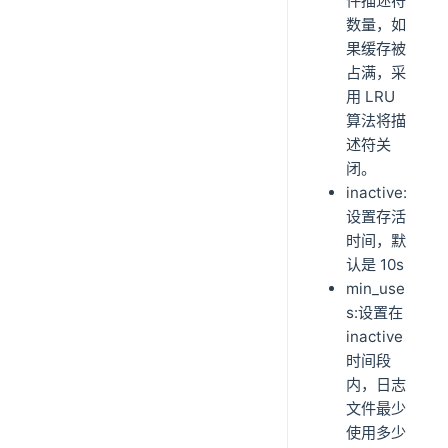
件描述符
数量，如
果缓存被
占满，采
用 LRU
算法将描
述符关
闭。
inactive:
设置存活
时间，默
认是 10s
min_use
s:设置在
inactive
时间段
内，日志
文件最少
使用多少