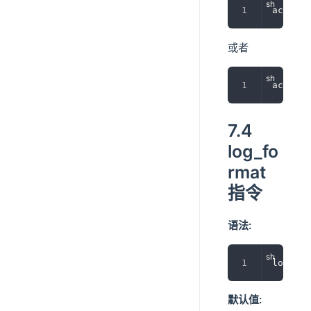
access_
或者
access_
7.4
log_fo
rmat
指令
语法:
log_for
默认值: