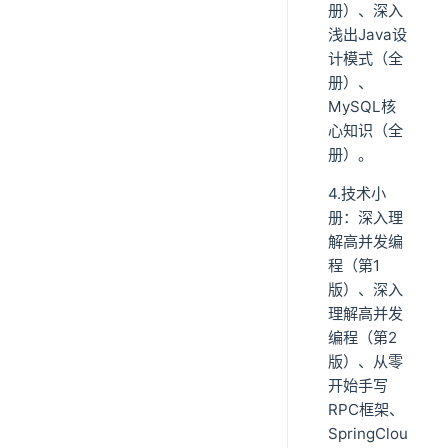
册）、深入
浅出Java设
计模式（全
册）、
MySQL核
心知识（全
册）。
4.技术小
册：深入理
解高并发编
程（第1
版）、深入
理解高并发
编程（第2
版）、从零
开始手写
RPC框架、
SpringClou