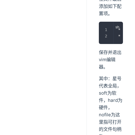
添加如下配
置项。
* soft 
* hard 
保存并退出
vim编辑
器。
其中：星号
代表全局，
soft为软
件，hard为
硬件，
nofile为这
里指可打开
的文件句柄