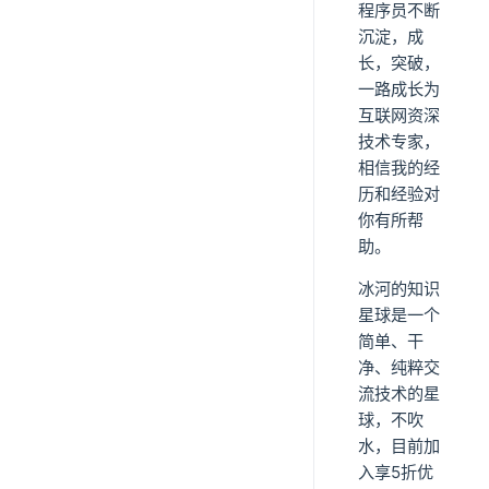
程序员不断
沉淀，成
长，突破，
一路成长为
互联网资深
技术专家，
相信我的经
历和经验对
你有所帮
助。
冰河的知识
星球是一个
简单、干
净、纯粹交
流技术的星
球，不吹
水，目前加
入享5折优