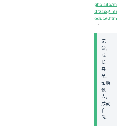
ghe.site/m
d/zsxq/intr
oduce.htm
l
沉
淀，
成
长，
突
破，
帮助
他
人，
成就
自
我。