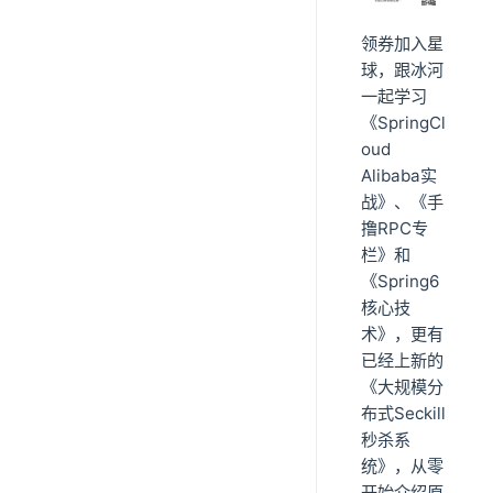
领券加入星
球，跟冰河
一起学习
《SpringCl
oud
Alibaba实
战》、《手
撸RPC专
栏》和
《Spring6
核心技
术》，更有
已经上新的
《大规模分
布式Seckill
秒杀系
统》，从零
开始介绍原