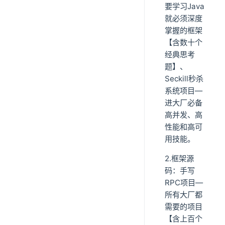
要学习Java
就必须深度
掌握的框架
【含数十个
经典思考
题】、
Seckill秒杀
系统项目—
进大厂必备
高并发、高
性能和高可
用技能。
2.框架源
码：手写
RPC项目—
所有大厂都
需要的项目
【含上百个