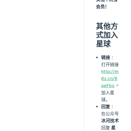
会员！
其他方
式加入
星球
链接
：
打开链接
http://m
6z.cn/6
aeFbs
加入星
球。
回复
：
在公众号
冰河技术
回复
星