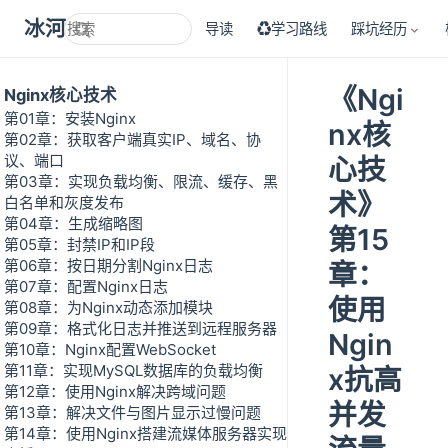
冰河技术
导读
♻学习路线
踩坑经历
《Ngi
Nginx核心技术
第01章：安装Nginx
nx核
第02章：获取客户端真实IP、域名、协
议、端口
心技
第03章：实现负载均衡、限流、缓存、黑
术》
白名单和灰度发布
第04章：生成缩略图
第15
第05章：封禁IP和IP段
第06章：按日期分割Nginx日志
章：
第07章：配置Nginx日志
使用
第08章：为Nginx动态添加模块
第09章：格式化日志并推送到远程服务器
Ngin
第10章：Nginx配置WebSocket
第11章：实现MySQL数据库的负载均衡
x抗高
第12章：使用Nginx解决跨域问题
并发
第13章：解决文件与图片显示过慢问题
第14章：使用Nginx搭建流媒体服务器实现