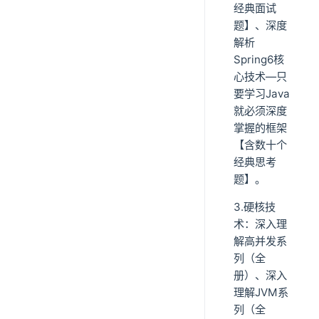
经典面试
题】、深度
解析
Spring6核
心技术—只
要学习Java
就必须深度
掌握的框架
【含数十个
经典思考
题】。
3.硬核技
术：深入理
解高并发系
列（全
册）、深入
理解JVM系
列（全