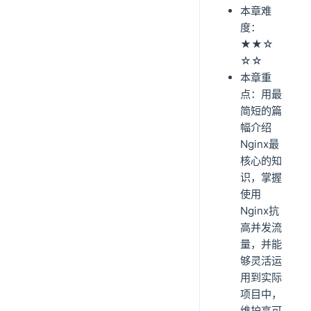
本章难
度：
★★☆
☆☆
本章重
点：用最
简短的篇
幅介绍
Nginx最
核心的知
识，掌握
使用
Nginx抗
高并发流
量，并能
够灵活运
用到实际
项目中，
维护高可