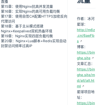
流量
直播
第15章：使用Nginx抗高并发流量
第16章：实现Nginx的高可用负载均衡
第17章：使用自签CA配置HTTPS加密反向
作者：冰河
代理访问
星球：
第18章：基于主从模式搭建
http://m6z
Nginx+Keepalived双机热备环境
.cn/6aeFb
第19章：Nginx实现四层负载均衡
第20章：Nginx+Lua脚本+Redis实现自动
s
封禁访问频率过高IP
博客：
https://bin
ghe.site
文章汇总：
https://bin
ghe.site/m
d/all/all.ht
ml
星球项目地
址：
https://bin