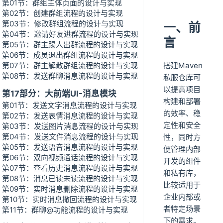
第01节：群组主体页面的设计与实现
第02节：创建群组流程的设计与实现
第03节：修改群组流程的设计与实现
一、前
第04节：邀请好友进群流程的设计与实现
言
第05节：群主踢人出群流程的设计与实现
第06节：成员退出群组流程的设计与实现
第07节：群主解散群组流程的设计与实现
搭建Maven
第08节：发送群聊消息流程的设计与实现
私服仓库可
以提高项目
第17部分：大前端UI-消息模块
构建和部署
第01节：发送文字消息流程的设计与实现
的效率、稳
第02节：发送表情消息流程的设计与实现
定性和安全
第03节：发送图片消息流程的设计与实现
第04节：发送文件消息流程的设计与实现
性，同时方
第05节：发送语音消息流程的设计与实现
便管理内部
第06节：双向视频通话流程的设计与实现
开发的组件
第07节：查看历史消息流程的设计与实现
和私有库，
第08节：消息已读未读流程的设计与实现
比较适用于
第09节：实时消息删除流程的设计与实现
企业内部或
第10节：实时消息撤回流程的设计与实现
者特定场景
第11节：群聊@功能流程的设计与实现
下的需求。