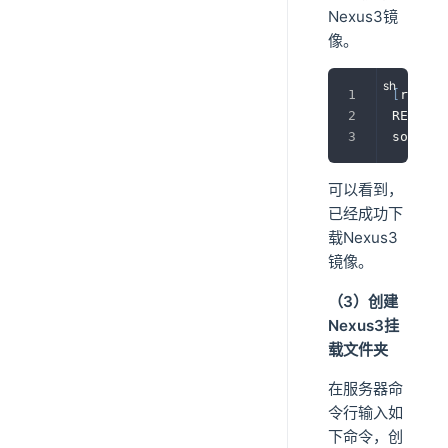
Nexus3镜
像。
[
root@b
REPOSIT
sonatyp
可以看到，
已经成功下
载Nexus3
镜像。
（3）创建
Nexus3挂
载文件夹
在服务器命
令行输入如
下命令，创