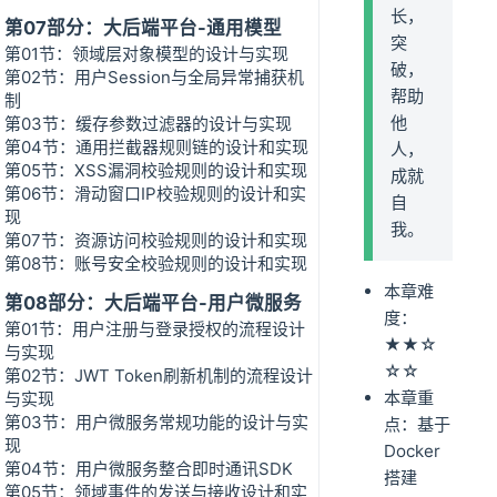
长，
第07部分：大后端平台-通用模型
突
第01节：领域层对象模型的设计与实现
破，
第02节：用户Session与全局异常捕获机
帮助
制
他
第03节：缓存参数过滤器的设计与实现
第04节：通用拦截器规则链的设计和实现
人，
第05节：XSS漏洞校验规则的设计和实现
成就
第06节：滑动窗口IP校验规则的设计和实
自
现
我。
第07节：资源访问校验规则的设计和实现
第08节：账号安全校验规则的设计和实现
本章难
第08部分：大后端平台-用户微服务
度：
第01节：用户注册与登录授权的流程设计
★★☆
与实现
☆☆
第02节：JWT Token刷新机制的流程设计
本章重
与实现
第03节：用户微服务常规功能的设计与实
点：基于
现
Docker
第04节：用户微服务整合即时通讯SDK
搭建
第05节：领域事件的发送与接收设计和实