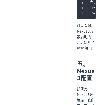
[
root@b
CONTAIN
59e2783
可以看到，
Nexus3容
器启动成
功，监听了
8081端口。
五、
Nexus
3配置
搭建完
Nexus3环
境后，我们