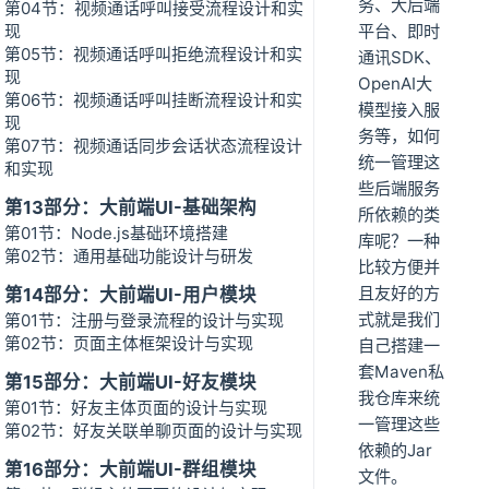
务、大后端
第04节：视频通话呼叫接受流程设计和实
现
平台、即时
第05节：视频通话呼叫拒绝流程设计和实
通讯SDK、
现
OpenAI大
第06节：视频通话呼叫挂断流程设计和实
模型接入服
现
务等，如何
第07节：视频通话同步会话状态流程设计
统一管理这
和实现
些后端服务
第13部分：大前端UI-基础架构
所依赖的类
第01节：Node.js基础环境搭建
库呢？一种
第02节：通用基础功能设计与研发
比较方便并
且友好的方
第14部分：大前端UI-用户模块
式就是我们
第01节：注册与登录流程的设计与实现
第02节：页面主体框架设计与实现
自己搭建一
套Maven私
第15部分：大前端UI-好友模块
我仓库来统
第01节：好友主体页面的设计与实现
一管理这些
第02节：好友关联单聊页面的设计与实现
依赖的Jar
第16部分：大前端UI-群组模块
文件。