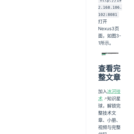
http://19
2.168.106.
102:8081
打开
Nexus3页
面，如图3-
1所示。
查看完
整文章
加入
冰河技
术
知识星
球，解锁完
整技术文
章、小册、
视频与完整