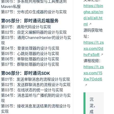
第06节：多系统共用模型与工具推送到
https://bin
Maven私服
第07节：分布式ID生成器的设计与实现
ghe.site/m
d/all/all.ht
第05部分：即时通讯后端服务
ml
第01节：通用代码设计与实现
源码获取地
第02节：自定义编解码器的设计与实现
址：
第03节：通用ChannelHanler的设计与实
https://t.zs
现
第04节：登录处理器的设计与实现
xq.com/0d
第05节：心跳处理器的设计与实现
hvFs5oR
第06节：单聊处理器的设计与实现
课程视频：
第07节：群聊处理器的设计与实现
https://t.zs
xq.com/15
第06部分：即时通讯SDK
Xw7Odd6
第01节：发送单聊消息的流程设计与实现
第02节：发送群聊消息的流程设计与实现
第03节：在线状态的统一设计与实现
第04节：消息监听与广播机制的设计与实
沉
现
淀，
第05节：接收消息发送结果的流程设计与
实现
成