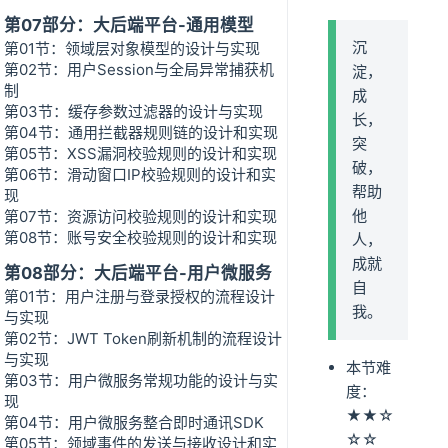
第07部分：大后端平台-通用模型
沉
第01节：领域层对象模型的设计与实现
第02节：用户Session与全局异常捕获机
淀，
制
成
第03节：缓存参数过滤器的设计与实现
长，
第04节：通用拦截器规则链的设计和实现
突
第05节：XSS漏洞校验规则的设计和实现
破，
第06节：滑动窗口IP校验规则的设计和实
帮助
现
他
第07节：资源访问校验规则的设计和实现
第08节：账号安全校验规则的设计和实现
人，
成就
第08部分：大后端平台-用户微服务
自
第01节：用户注册与登录授权的流程设计
我。
与实现
第02节：JWT Token刷新机制的流程设计
与实现
本节难
第03节：用户微服务常规功能的设计与实
度：
现
★★☆
第04节：用户微服务整合即时通讯SDK
☆☆
第05节：领域事件的发送与接收设计和实