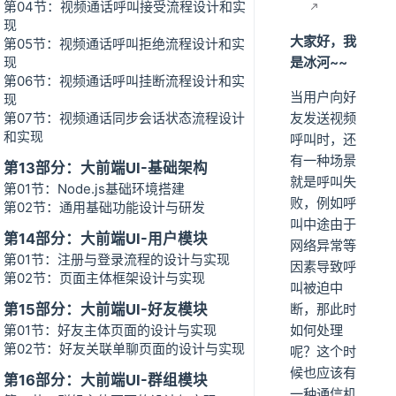
第04节：视频通话呼叫接受流程设计和实
现
大家好，我
第05节：视频通话呼叫拒绝流程设计和实
现
是冰河~~
第06节：视频通话呼叫挂断流程设计和实
当用户向好
现
第07节：视频通话同步会话状态流程设计
友发送视频
和实现
呼叫时，还
有一种场景
第13部分：大前端UI-基础架构
就是呼叫失
第01节：Node.js基础环境搭建
败，例如呼
第02节：通用基础功能设计与研发
叫中途由于
第14部分：大前端UI-用户模块
网络异常等
第01节：注册与登录流程的设计与实现
因素导致呼
第02节：页面主体框架设计与实现
叫被迫中
第15部分：大前端UI-好友模块
断，那此时
第01节：好友主体页面的设计与实现
如何处理
第02节：好友关联单聊页面的设计与实现
呢？这个时
候也应该有
第16部分：大前端UI-群组模块
一种通信机