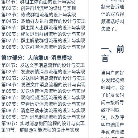
第01节：群组主体页面的设计与实现
制来告诉通
第02节：创建群组流程的设计与实现
信的双方视
第03节：修改群组流程的设计与实现
第04节：邀请好友进群流程的设计与实现
频通话呼叫
第05节：群主踢人出群流程的设计与实现
失败了。
第06节：成员退出群组流程的设计与实现
第07节：群主解散群组流程的设计与实现
第08节：发送群聊消息流程的设计与实现
一、前
言
第17部分：大前端UI-消息模块
第01节：发送文字消息流程的设计与实现
第02节：发送表情消息流程的设计与实现
当用户向好
第03节：发送图片消息流程的设计与实现
友发起视频
第04节：发送文件消息流程的设计与实现
呼叫时，除
第05节：发送语音消息流程的设计与实现
了好友长时
第06节：双向视频通话流程的设计与实现
间未接听导
第07节：查看历史消息流程的设计与实现
致呼叫取
第08节：消息已读未读流程的设计与实现
第09节：实时消息删除流程的设计与实现
消，以及呼
第10节：实时消息撤回流程的设计与实现
叫中途用户
第11节：群聊@功能流程的设计与实现
手动点击取