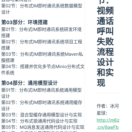
节：
第02节：分布式IM即时通讯系统数据模型
视频
设计
通话
第03部分：环境搭建
呼叫
第01节：分布式IM即时通讯系统研发环境
搭建
失败
第02节：分布式IM即时通讯系统项目工程
搭建
流程
第03节：分布式IM即时通讯系统Maven私
设计
服搭建
第04节：搭建并优化多节点Minio分布式文
和实
件系统
现
第04部分：通用模型设计
第01节：分布式IM即时通讯系统通用模型
设计
第02节：分布式IM即时通讯系统通用缓存
作者：冰河
设计
星球：
第03节：混合型缓存通用模型设计与实现
http://m6z
第04节：分布式锁通用代码设计与实现
第05节：MQ消息发送通用代码设计与实现
.cn/6aeFb