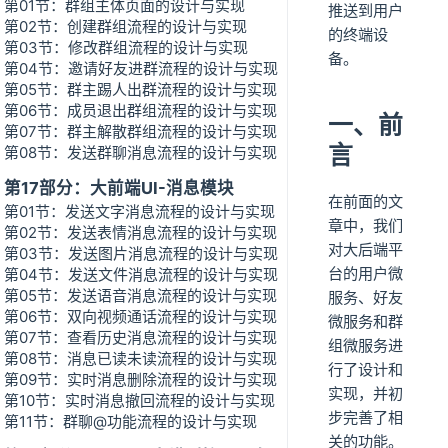
第01节：群组主体页面的设计与实现
推送到用户
第02节：创建群组流程的设计与实现
的终端设
第03节：修改群组流程的设计与实现
备。
第04节：邀请好友进群流程的设计与实现
第05节：群主踢人出群流程的设计与实现
第06节：成员退出群组流程的设计与实现
一、前
第07节：群主解散群组流程的设计与实现
言
第08节：发送群聊消息流程的设计与实现
第17部分：大前端UI-消息模块
在前面的文
第01节：发送文字消息流程的设计与实现
章中，我们
第02节：发送表情消息流程的设计与实现
对大后端平
第03节：发送图片消息流程的设计与实现
台的用户微
第04节：发送文件消息流程的设计与实现
第05节：发送语音消息流程的设计与实现
服务、好友
第06节：双向视频通话流程的设计与实现
微服务和群
第07节：查看历史消息流程的设计与实现
组微服务进
第08节：消息已读未读流程的设计与实现
行了设计和
第09节：实时消息删除流程的设计与实现
实现，并初
第10节：实时消息撤回流程的设计与实现
步完善了相
第11节：群聊@功能流程的设计与实现
关的功能。