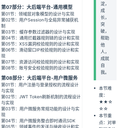
淀，
第07部分：大后端平台-通用模型
成
第01节：领域层对象模型的设计与实现
长，
第02节：用户Session与全局异常捕获机
突
制
破，
第03节：缓存参数过滤器的设计与实现
第04节：通用拦截器规则链的设计和实现
帮助
第05节：XSS漏洞校验规则的设计和实现
他
第06节：滑动窗口IP校验规则的设计和实
人，
现
成就
第07节：资源访问校验规则的设计和实现
自
第08节：账号安全校验规则的设计和实现
我。
第08部分：大后端平台-用户微服务
第01节：用户注册与登录授权的流程设计
本节难
与实现
度：
第02节：JWT Token刷新机制的流程设计
★★☆
与实现
第03节：用户微服务常规功能的设计与实
☆☆
现
本节重
第04节：用户微服务整合即时通讯SDK
点：对单
第05节：领域事件的发送与接收设计和实