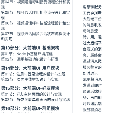
第04节：视频通话呼叫接受流程设计和实
消息微服务
现
第05节：视频通话呼叫拒绝流程设计和实
主要承担着
现
大后端平台
第06节：视频通话呼叫挂断流程设计和实
的消息收发
现
与消息流
第07节：视频通话同步会话状态流程设计
转，用户通
和实现
过大后端平
第13部分：大前端UI-基础架构
台发送的消
第01节：Node.js基础环境搭建
息，最终会
第02节：通用基础功能设计与研发
通过消息微
服务整合的
第14部分：大前端UI-用户模块
即时通讯
第01节：注册与登录流程的设计与实现
第02节：页面主体框架设计与实现
SDK将消息
发送到即时
第15部分：大前端UI-好友模块
通讯后端服
第01节：好友主体页面的设计与实现
务，再由即
第02节：好友关联单聊页面的设计与实现
时通讯后端
第16部分：大前端UI-群组模块
服务将消息