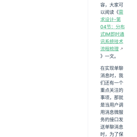
容，大家可
以阅读《
需
求设计-第
04节：分布
式IM即时通
讯系统技术
流程梳理
》一文。
在实现单聊
消息时，我
们还有一个
重点关注的
事项，那就
是当用户调
用消息微服
务的接口发
送单聊消息
时，为了保