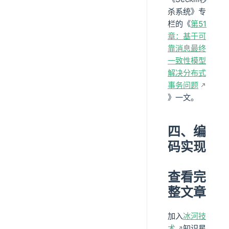
杀系统》专
栏的《
第51
章：基于可
靠消息最终
一致性模型
解决分布式
事务问题
》一文。
四、编
码实现
查看完
整文章
加入
冰河技
术
知识星