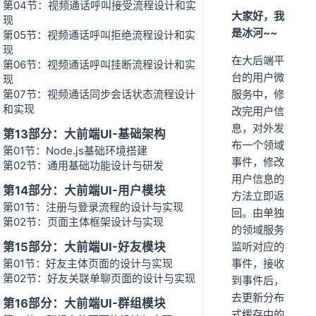
第04节：视频通话呼叫接受流程设计和实
大家好，我
现
是冰河~~
第05节：视频通话呼叫拒绝流程设计和实
现
在大后端平
第06节：视频通话呼叫挂断流程设计和实
台的用户微
现
第07节：视频通话同步会话状态流程设计
服务中，修
和实现
改完用户信
息，对外发
第13部分：大前端UI-基础架构
布一个领域
第01节：Node.js基础环境搭建
事件，修改
第02节：通用基础功能设计与研发
用户信息的
第14部分：大前端UI-用户模块
方法立即返
第01节：注册与登录流程的设计与实现
回。由单独
第02节：页面主体框架设计与实现
的领域服务
第15部分：大前端UI-好友模块
监听对应的
第01节：好友主体页面的设计与实现
事件，接收
第02节：好友关联单聊页面的设计与实现
到事件后，
去更新分布
第16部分：大前端UI-群组模块
式缓存中的