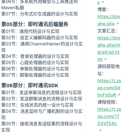
第06节：多系统共用模型与工具推送到
s
Maven私服
博客：
第07节：分布式ID生成器的设计与实现
https://bin
ghe.site
第05部分：即时通讯后端服务
文章汇总：
第01节：通用代码设计与实现
第02节：自定义编解码器的设计与实现
https://bin
第03节：通用ChannelHanler的设计与实
ghe.site/m
现
d/all/all.ht
第04节：登录处理器的设计与实现
ml
第05节：心跳处理器的设计与实现
源码获取地
第06节：单聊处理器的设计与实现
址：
第07节：群聊处理器的设计与实现
https://t.zs
第06部分：即时通讯SDK
xq.com/0d
第01节：发送单聊消息的流程设计与实现
hvFs5oR
第02节：发送群聊消息的流程设计与实现
课程视频：
第03节：在线状态的统一设计与实现
https://t.zs
第04节：消息监听与广播机制的设计与实
xq.com/17
现
ZdVfS4c
第05节：接收消息发送结果的流程设计与
实现