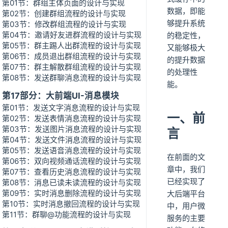
第01节：群组主体页面的设计与实现
数据，即能
第02节：创建群组流程的设计与实现
够提升系统
第03节：修改群组流程的设计与实现
第04节：邀请好友进群流程的设计与实现
的稳定性，
第05节：群主踢人出群流程的设计与实现
又能够极大
第06节：成员退出群组流程的设计与实现
的提升数据
第07节：群主解散群组流程的设计与实现
的处理性
第08节：发送群聊消息流程的设计与实现
能。
第17部分：大前端UI-消息模块
第01节：发送文字消息流程的设计与实现
一、前
第02节：发送表情消息流程的设计与实现
第03节：发送图片消息流程的设计与实现
言
第04节：发送文件消息流程的设计与实现
第05节：发送语音消息流程的设计与实现
在前面的文
第06节：双向视频通话流程的设计与实现
章中，我们
第07节：查看历史消息流程的设计与实现
已经实现了
第08节：消息已读未读流程的设计与实现
第09节：实时消息删除流程的设计与实现
大后端平台
第10节：实时消息撤回流程的设计与实现
中，用户微
第11节：群聊@功能流程的设计与实现
服务的主要