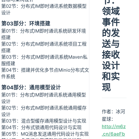
节：
第02节：分布式IM即时通讯系统数据模型
领域
设计
事件
第03部分：环境搭建
的发
第01节：分布式IM即时通讯系统研发环境
搭建
送与
第02节：分布式IM即时通讯系统项目工程
搭建
接收
第03节：分布式IM即时通讯系统Maven私
设计
服搭建
第04节：搭建并优化多节点Minio分布式文
和实
件系统
现
第04部分：通用模型设计
第01节：分布式IM即时通讯系统通用模型
设计
第02节：分布式IM即时通讯系统通用缓存
作者：冰河
设计
星球：
第03节：混合型缓存通用模型设计与实现
http://m6z
第04节：分布式锁通用代码设计与实现
第05节：MQ消息发送通用代码设计与实现
.cn/6aeFb