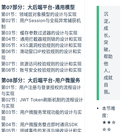
第07部分：大后端平台-通用模型
沉
第01节：领域层对象模型的设计与实现
第02节：用户Session与全局异常捕获机
淀，
制
成
第03节：缓存参数过滤器的设计与实现
长，
第04节：通用拦截器规则链的设计和实现
突
第05节：XSS漏洞校验规则的设计和实现
破，
第06节：滑动窗口IP校验规则的设计和实
帮助
现
他
第07节：资源访问校验规则的设计和实现
第08节：账号安全校验规则的设计和实现
人，
成就
第08部分：大后端平台-用户微服务
自
第01节：用户注册与登录授权的流程设计
我。
与实现
第02节：JWT Token刷新机制的流程设计
与实现
本节难
第03节：用户微服务常规功能的设计与实
度：
现
★★☆
第04节：用户微服务整合即时通讯SDK
☆☆
第05节：领域事件的发送与接收设计和实