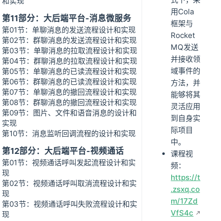
和实现
用Cola
第11部分：大后端平台-消息微服务
框架与
第01节：单聊消息的发送流程设计和实现
Rocket
第02节：群聊消息的发送流程设计和实现
MQ发送
第03节：单聊消息的拉取流程设计和实现
并接收领
第04节：群聊消息的拉取流程设计和实现
域事件的
第05节：单聊消息的已读流程设计和实现
第06节：群聊消息的已读流程设计和实现
方法，并
第07节：单聊消息的撤回流程设计和实现
能够将其
第08节：群聊消息的撤回流程设计和实现
灵活应用
第09节：图片、文件和语音消息的设计和
到自身实
实现
际项目
第10节：消息监听回调流程的设计和实现
中。
第12部分：大后端平台-视频通话
课程视
第01节：视频通话呼叫发起流程设计和实
频：
现
https://t
第02节：视频通话呼叫取消流程设计和实
.zsxq.co
现
m/17Zd
第03节：视频通话呼叫失败流程设计和实
VfS4c
现