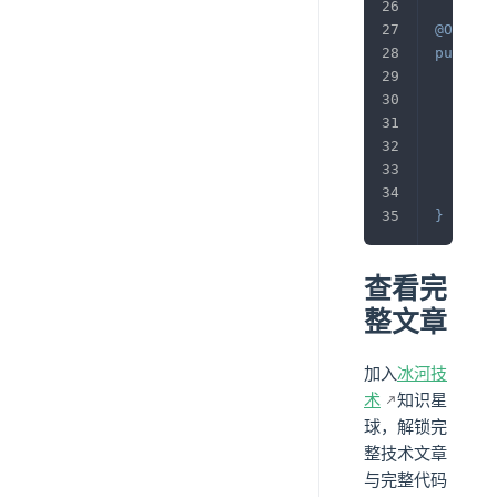
@Overri
public
/**
if
       
}
}
查看完
整文章
加入
冰河技
术
知识星
球，解锁完
整技术文章
与完整代码