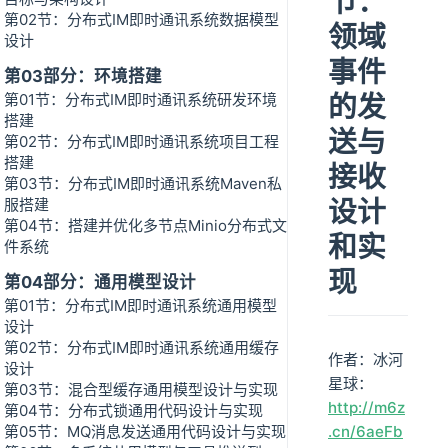
节：
第02节：分布式IM即时通讯系统数据模型
领域
设计
事件
第03部分：环境搭建
的发
第01节：分布式IM即时通讯系统研发环境
搭建
送与
第02节：分布式IM即时通讯系统项目工程
搭建
接收
第03节：分布式IM即时通讯系统Maven私
设计
服搭建
第04节：搭建并优化多节点Minio分布式文
和实
件系统
现
第04部分：通用模型设计
第01节：分布式IM即时通讯系统通用模型
设计
第02节：分布式IM即时通讯系统通用缓存
作者：冰河
设计
星球：
第03节：混合型缓存通用模型设计与实现
http://m6z
第04节：分布式锁通用代码设计与实现
第05节：MQ消息发送通用代码设计与实现
.cn/6aeFb