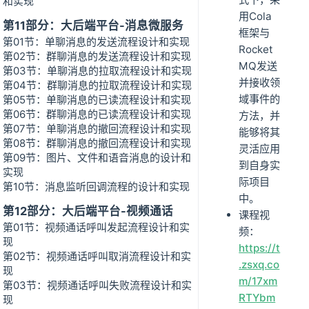
和实现
用Cola
第11部分：大后端平台-消息微服务
框架与
第01节：单聊消息的发送流程设计和实现
Rocket
第02节：群聊消息的发送流程设计和实现
MQ发送
第03节：单聊消息的拉取流程设计和实现
并接收领
第04节：群聊消息的拉取流程设计和实现
域事件的
第05节：单聊消息的已读流程设计和实现
第06节：群聊消息的已读流程设计和实现
方法，并
第07节：单聊消息的撤回流程设计和实现
能够将其
第08节：群聊消息的撤回流程设计和实现
灵活应用
第09节：图片、文件和语音消息的设计和
到自身实
实现
际项目
第10节：消息监听回调流程的设计和实现
中。
第12部分：大后端平台-视频通话
课程视
第01节：视频通话呼叫发起流程设计和实
频：
现
https://t
第02节：视频通话呼叫取消流程设计和实
.zsxq.co
现
m/17xm
第03节：视频通话呼叫失败流程设计和实
RTYbm
现