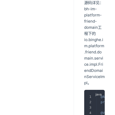
源码详见：
bh-im-
platform-
friend-
domain工
程下的
io.binghe.i
m.platform
.friend.do
main.servi
ce.impl.Fri
endDomai
nServiceIm
pl。
@Autowi
private
@Value
(