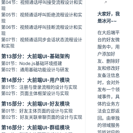
第04节：视频通话呼叫接受流程设计和实
现
大家好，我
第05节：视频通话呼叫拒绝流程设计和实
现
是冰河~~
第06节：视频通话呼叫挂断流程设计和实
在大后端平
现
第07节：视频通话同步会话状态流程设计
台的好友微
和实现
服务中，用
户添加好
第13部分：大前端UI-基础架构
友、删除好
第01节：Node.js基础环境搭建
友和修改好
第02节：通用基础功能设计与研发
友备注信息
第14部分：大前端UI-用户模块
时，会对外
第01节：注册与登录流程的设计与实现
发布一个领
第02节：页面主体框架设计与实现
域事件，具
第15部分：大前端UI-好友模块
体的业务方
第01节：好友主体页面的设计与实现
法会立即返
第02节：好友关联单聊页面的设计与实现
回。由单独
的领域服务
第16部分：大前端UI-群组模块
监听对应的