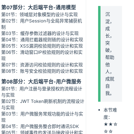
第07部分：大后端平台-通用模型
沉
第01节：领域层对象模型的设计与实现
第02节：用户Session与全局异常捕获机
淀，
制
成
第03节：缓存参数过滤器的设计与实现
长，
第04节：通用拦截器规则链的设计和实现
突
第05节：XSS漏洞校验规则的设计和实现
破，
第06节：滑动窗口IP校验规则的设计和实
帮助
现
他
第07节：资源访问校验规则的设计和实现
第08节：账号安全校验规则的设计和实现
人，
成就
第08部分：大后端平台-用户微服务
自
第01节：用户注册与登录授权的流程设计
我。
与实现
第02节：JWT Token刷新机制的流程设计
与实现
本节难
第03节：用户微服务常规功能的设计与实
度：
现
★★☆
第04节：用户微服务整合即时通讯SDK
☆☆
第05节：领域事件的发送与接收设计和实