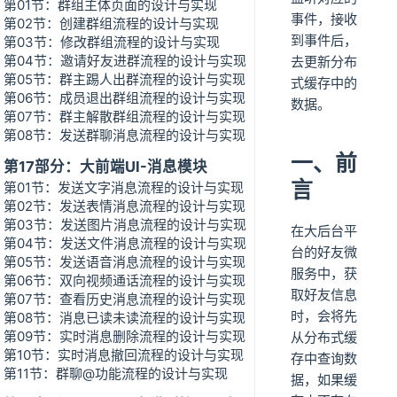
第01节：群组主体页面的设计与实现
事件，接收
第02节：创建群组流程的设计与实现
到事件后，
第03节：修改群组流程的设计与实现
第04节：邀请好友进群流程的设计与实现
去更新分布
第05节：群主踢人出群流程的设计与实现
式缓存中的
第06节：成员退出群组流程的设计与实现
数据。
第07节：群主解散群组流程的设计与实现
第08节：发送群聊消息流程的设计与实现
一、前
第17部分：大前端UI-消息模块
言
第01节：发送文字消息流程的设计与实现
第02节：发送表情消息流程的设计与实现
第03节：发送图片消息流程的设计与实现
在大后台平
第04节：发送文件消息流程的设计与实现
台的好友微
第05节：发送语音消息流程的设计与实现
服务中，获
第06节：双向视频通话流程的设计与实现
取好友信息
第07节：查看历史消息流程的设计与实现
时，会将先
第08节：消息已读未读流程的设计与实现
第09节：实时消息删除流程的设计与实现
从分布式缓
第10节：实时消息撤回流程的设计与实现
存中查询数
第11节：群聊@功能流程的设计与实现
据，如果缓