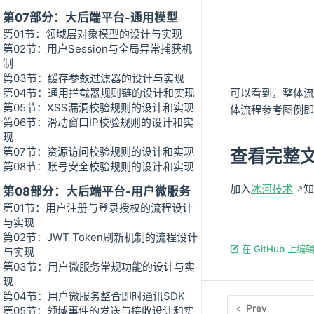
第07部分：大后端平台-通用模型
第01节：领域层对象模型的设计与实现
第02节：用户Session与全局异常捕获机
制
第03节：缓存参数过滤器的设计与实现
可以看到，整体流
第04节：通用拦截器规则链的设计和实现
第05节：XSS漏洞校验规则的设计和实现
体流程参考图例即
第06节：滑动窗口IP校验规则的设计和实
现
第07节：资源访问校验规则的设计和实现
查看完整
第08节：账号安全校验规则的设计和实现
加入
冰河技术
知
第08部分：大后端平台-用户微服务
第01节：用户注册与登录授权的流程设计
与实现
第02节：JWT Token刷新机制的流程设计
在 GitHub 上编
与实现
第03节：用户微服务常规功能的设计与实
现
第04节：用户微服务整合即时通讯SDK
Prev
第05节：领域事件的发送与接收设计和实