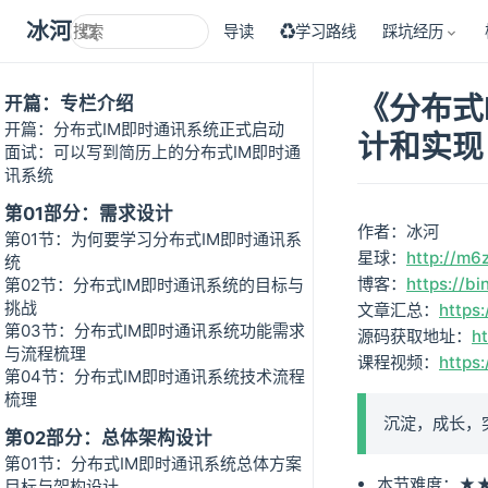
冰河技术
导读
♻学习路线
踩坑经历
《分布式
开篇：专栏介绍
开篇：分布式IM即时通讯系统正式启动
计和实现
面试：可以写到简历上的分布式IM即时通
讯系统
第01部分：需求设计
作者：冰河
第01节：为何要学习分布式IM即时通讯系
星球：
http://m6
统
博客：
https://bi
第02节：分布式IM即时通讯系统的目标与
挑战
文章汇总：
https:
第03节：分布式IM即时通讯系统功能需求
源码获取地址：
h
与流程梳理
课程视频：
https:
第04节：分布式IM即时通讯系统技术流程
梳理
沉淀，成长，
第02部分：总体架构设计
第01节：分布式IM即时通讯系统总体方案
本节难度：★
目标与架构设计