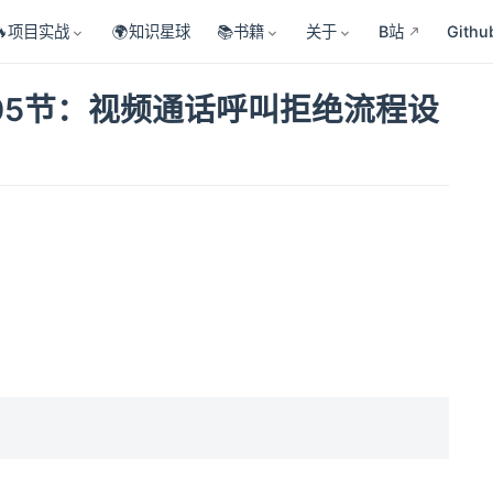
🔥项目实战
🌍知识星球
📚书籍
关于
B站
Githu
05节：视频通话呼叫拒绝流程设