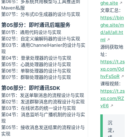
第06节：多系统共用模型与工具推送到
ghe.site
Maven私服
文章汇总：
第07节：分布式ID生成器的设计与实现
https://bin
第05部分：即时通讯后端服务
ghe.site/m
第01节：通用代码设计与实现
d/all/all.ht
第02节：自定义编解码器的设计与实现
ml
第03节：通用ChannelHanler的设计与实
源码获取地
现
址：
第04节：登录处理器的设计与实现
https://t.zs
第05节：心跳处理器的设计与实现
xq.com/0d
第06节：单聊处理器的设计与实现
hvFs5oR
第07节：群聊处理器的设计与实现
课程视频：
第06部分：即时通讯SDK
https://t.zs
第01节：发送单聊消息的流程设计与实现
xq.com/RZ
第02节：发送群聊消息的流程设计与实现
vE6
第03节：在线状态的统一设计与实现
第04节：消息监听与广播机制的设计与实
现
沉
第05节：接收消息发送结果的流程设计与
淀，
实现