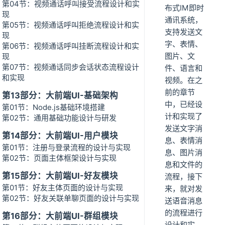
第04节：视频通话呼叫接受流程设计和实
布式IM即时
现
通讯系统，
第05节：视频通话呼叫拒绝流程设计和实
支持发送文
现
字、表情、
第06节：视频通话呼叫挂断流程设计和实
图片、文
现
第07节：视频通话同步会话状态流程设计
件、语言和
和实现
视频。在之
前的章节
第13部分：大前端UI-基础架构
中，已经设
第01节：Node.js基础环境搭建
计和实现了
第02节：通用基础功能设计与研发
发送文字消
第14部分：大前端UI-用户模块
息、表情消
第01节：注册与登录流程的设计与实现
息、图片消
第02节：页面主体框架设计与实现
息和文件的
第15部分：大前端UI-好友模块
流程，接下
第01节：好友主体页面的设计与实现
来，就对发
第02节：好友关联单聊页面的设计与实现
送语音消息
的流程进行
第16部分：大前端UI-群组模块
设计和实