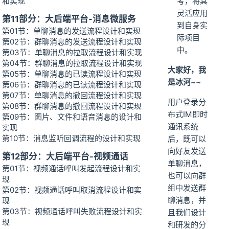
和实现
考，将其
灵活应用
第11部分：大后端平台-消息微服务
到自身实
第01节：单聊消息的发送流程设计和实现
际项目
第02节：群聊消息的发送流程设计和实现
中。
第03节：单聊消息的拉取流程设计和实现
第04节：群聊消息的拉取流程设计和实现
大家好，我
第05节：单聊消息的已读流程设计和实现
是冰河~~
第06节：群聊消息的已读流程设计和实现
第07节：单聊消息的撤回流程设计和实现
用户登录分
第08节：群聊消息的撤回流程设计和实现
布式IM即时
第09节：图片、文件和语音消息的设计和
通讯系统
实现
第10节：消息监听回调流程的设计和实现
后，既可以
向好友发送
第12部分：大后端平台-视频通话
单聊消息，
第01节：视频通话呼叫发起流程设计和实
也可以向群
现
组中发送群
第02节：视频通话呼叫取消流程设计和实
聊消息，并
现
第03节：视频通话呼叫失败流程设计和实
且我们设计
现
和研发的分