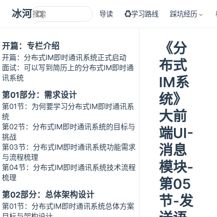
冰河技术
导读
♻学习路线
踩坑经历
《分
开篇：专栏介绍
开篇：分布式IM即时通讯系统正式启动
布式
面试：可以写到简历上的分布式IM即时通
讯系统
IM系
第01部分：需求设计
统》
第01节：为何要学习分布式IM即时通讯系
大前
统
第02节：分布式IM即时通讯系统的目标与
端UI-
挑战
消息
第03节：分布式IM即时通讯系统功能需求
与流程梳理
模块-
第04节：分布式IM即时通讯系统技术流程
梳理
第05
第02部分：总体架构设计
节-发
第01节：分布式IM即时通讯系统总体方案
目标与架构设计