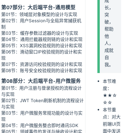
成
第07部分：大后端平台-通用模型
长，
第01节：领域层对象模型的设计与实现
突
第02节：用户Session与全局异常捕获机
破，
制
帮助
第03节：缓存参数过滤器的设计与实现
他
第04节：通用拦截器规则链的设计和实现
人，
第05节：XSS漏洞校验规则的设计和实现
成就
第06节：滑动窗口IP校验规则的设计和实
自
现
第07节：资源访问校验规则的设计和实现
我。
第08节：账号安全校验规则的设计和实现
第08部分：大后端平台-用户微服务
本节难
第01节：用户注册与登录授权的流程设计
度：
与实现
★★☆
第02节：JWT Token刷新机制的流程设计
☆☆
与实现
本节重
第03节：用户微服务常规功能的设计与实
点：对大
现
前端UI页
第04节：用户微服务整合即时通讯SDK
面中发送
第05节：领域事件的发送与接收设计和实