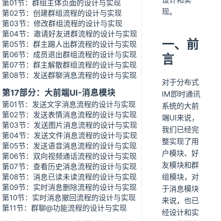
第01节：群组主体页面的设计与实现
现。
第02节：创建群组流程的设计与实现
第03节：修改群组流程的设计与实现
第04节：邀请好友进群流程的设计与实现
一、前
第05节：群主踢人出群流程的设计与实现
第06节：成员退出群组流程的设计与实现
言
第07节：群主解散群组流程的设计与实现
第08节：发送群聊消息流程的设计与实现
对于分布式
第17部分：大前端UI-消息模块
IM即时通讯
第01节：发送文字消息流程的设计与实现
系统的大前
第02节：发送表情消息流程的设计与实现
端UI来说，
第03节：发送图片消息流程的设计与实现
我们已经完
第04节：发送文件消息流程的设计与实现
整实现了用
第05节：发送语音消息流程的设计与实现
户模块、好
第06节：双向视频通话流程的设计与实现
友模块和群
第07节：查看历史消息流程的设计与实现
第08节：消息已读未读流程的设计与实现
组模块，对
第09节：实时消息删除流程的设计与实现
于消息模块
第10节：实时消息撤回流程的设计与实现
来说，也已
第11节：群聊@功能流程的设计与实现
经设计和实