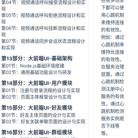
在很多场景
第04节：视频通话呼叫接受流程设计和实
下都可以使
现
用心跳机制
第05节：视频通话呼叫拒绝流程设计和实
现
来维持连接
第06节：视频通话呼叫挂断流程设计和实
的有效性。
现
例如：通过
第07节：视频通话同步会话状态流程设计
心跳机制来
和实现
维持长连接
第13部分：大前端UI-基础架构
的有效性。
第01节：Node.js基础环境搭建
在服务治理
第02节：通用基础功能设计与研发
层面，通过
心跳机制检
第14部分：大前端UI-用户模块
测注册中心
第01节：注册与登录流程的设计与实现
服务的有效
第02节：页面主体框架设计与实现
性，通过心
第15部分：大前端UI-好友模块
跳机制检测
第01节：好友主体页面的设计与实现
服务实例是
第02节：好友关联单聊页面的设计与实现
否下线等
第16部分：大前端UI-群组模块
等。