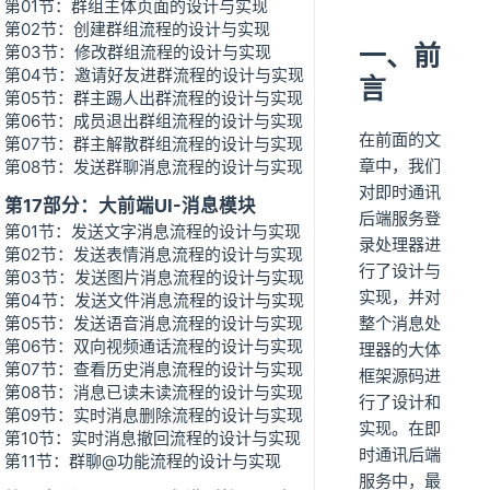
第01节：群组主体页面的设计与实现
第02节：创建群组流程的设计与实现
一、前
第03节：修改群组流程的设计与实现
第04节：邀请好友进群流程的设计与实现
言
第05节：群主踢人出群流程的设计与实现
第06节：成员退出群组流程的设计与实现
在前面的文
第07节：群主解散群组流程的设计与实现
章中，我们
第08节：发送群聊消息流程的设计与实现
对即时通讯
第17部分：大前端UI-消息模块
后端服务登
第01节：发送文字消息流程的设计与实现
录处理器进
第02节：发送表情消息流程的设计与实现
行了设计与
第03节：发送图片消息流程的设计与实现
实现，并对
第04节：发送文件消息流程的设计与实现
第05节：发送语音消息流程的设计与实现
整个消息处
第06节：双向视频通话流程的设计与实现
理器的大体
第07节：查看历史消息流程的设计与实现
框架源码进
第08节：消息已读未读流程的设计与实现
行了设计和
第09节：实时消息删除流程的设计与实现
实现。在即
第10节：实时消息撤回流程的设计与实现
时通讯后端
第11节：群聊@功能流程的设计与实现
服务中，最