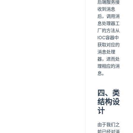
后端服务接
收到消息
后，调用消
息处理器工
厂的方法从
IOC容器中
获取对应的
消息处理
器，进而处
理相应的消
息。
四、类
结构设
计
由于我们之
前已经对消