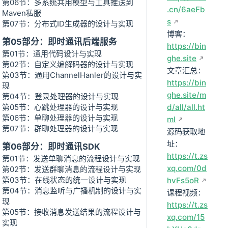
第06节：多系统共用模型与工具推送到
.cn/6aeFb
Maven私服
s
第07节：分布式ID生成器的设计与实现
博客：
第05部分：即时通讯后端服务
https://bin
第01节：通用代码设计与实现
ghe.site
第02节：自定义编解码器的设计与实现
文章汇总：
第03节：通用ChannelHanler的设计与实
https://bin
现
ghe.site/m
第04节：登录处理器的设计与实现
第05节：心跳处理器的设计与实现
d/all/all.ht
第06节：单聊处理器的设计与实现
ml
第07节：群聊处理器的设计与实现
源码获取地
址：
第06部分：即时通讯SDK
https://t.zs
第01节：发送单聊消息的流程设计与实现
xq.com/0d
第02节：发送群聊消息的流程设计与实现
第03节：在线状态的统一设计与实现
hvFs5oR
第04节：消息监听与广播机制的设计与实
课程视频：
现
https://t.zs
第05节：接收消息发送结果的流程设计与
xq.com/15
实现