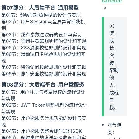
bXHo0dr
第07部分：大后端平台-通用模型
第01节：领域层对象模型的设计与实现
第02节：用户Session与全局异常捕获机
沉
制
淀，
第03节：缓存参数过滤器的设计与实现
成
第04节：通用拦截器规则链的设计和实现
第05节：XSS漏洞校验规则的设计和实现
长，
第06节：滑动窗口IP校验规则的设计和实
突
现
破，
第07节：资源访问校验规则的设计和实现
帮助
第08节：账号安全校验规则的设计和实现
他
第08部分：大后端平台-用户微服务
人，
第01节：用户注册与登录授权的流程设计
成就
与实现
自
第02节：JWT Token刷新机制的流程设计
我。
与实现
第03节：用户微服务常规功能的设计与实
现
本节难
第04节：用户微服务整合即时通讯SDK
度：
第05节：领域事件的发送与接收设计和实