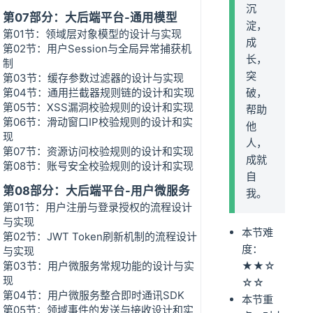
沉
第07部分：大后端平台-通用模型
淀，
第01节：领域层对象模型的设计与实现
成
第02节：用户Session与全局异常捕获机
长，
制
突
第03节：缓存参数过滤器的设计与实现
第04节：通用拦截器规则链的设计和实现
破，
第05节：XSS漏洞校验规则的设计和实现
帮助
第06节：滑动窗口IP校验规则的设计和实
他
现
人，
第07节：资源访问校验规则的设计和实现
成就
第08节：账号安全校验规则的设计和实现
自
第08部分：大后端平台-用户微服务
我。
第01节：用户注册与登录授权的流程设计
与实现
本节难
第02节：JWT Token刷新机制的流程设计
度：
与实现
第03节：用户微服务常规功能的设计与实
★★☆
现
☆☆
第04节：用户微服务整合即时通讯SDK
本节重
第05节：领域事件的发送与接收设计和实