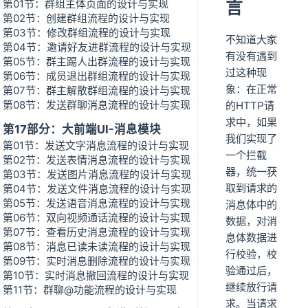
第01节：群组主体页面的设计与实现
言
第02节：创建群组流程的设计与实现
第03节：修改群组流程的设计与实现
不知道大家
第04节：邀请好友进群流程的设计与实现
有没有遇到
第05节：群主踢人出群流程的设计与实现
过这种现
第06节：成员退出群组流程的设计与实现
象：在正常
第07节：群主解散群组流程的设计与实现
第08节：发送群聊消息流程的设计与实现
的HTTP请
求中，如果
第17部分：大前端UI-消息模块
我们实现了
第01节：发送文字消息流程的设计与实现
一个拦截
第02节：发送表情消息流程的设计与实现
器，统一获
第03节：发送图片消息流程的设计与实现
取到请求的
第04节：发送文件消息流程的设计与实现
第05节：发送语音消息流程的设计与实现
消息体中的
第06节：双向视频通话流程的设计与实现
数据，对消
第07节：查看历史消息流程的设计与实现
息体数据进
第08节：消息已读未读流程的设计与实现
行校验，校
第09节：实时消息删除流程的设计与实现
验通过后，
第10节：实时消息撤回流程的设计与实现
继续放行请
第11节：群聊@功能流程的设计与实现
求。当请求