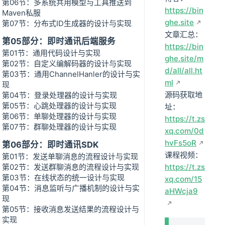
第06节：多系统共用模型与工具推送到
https://bin
Maven私服
ghe.site
第07节：分布式ID生成器的设计与实现
文章汇总：
第05部分：即时通讯后端服务
https://bin
第01节：通用代码设计与实现
ghe.site/m
第02节：自定义编解码器的设计与实现
d/all/all.ht
第03节：通用ChannelHanler的设计与实
ml
现
源码获取地
第04节：登录处理器的设计与实现
第05节：心跳处理器的设计与实现
址：
第06节：单聊处理器的设计与实现
https://t.zs
第07节：群聊处理器的设计与实现
xq.com/0d
hvFs5oR
第06部分：即时通讯SDK
课程视频：
第01节：发送单聊消息的流程设计与实现
第02节：发送群聊消息的流程设计与实现
https://t.zs
第03节：在线状态的统一设计与实现
xq.com/15
第04节：消息监听与广播机制的设计与实
aHWcja9
现
第05节：接收消息发送结果的流程设计与
实现