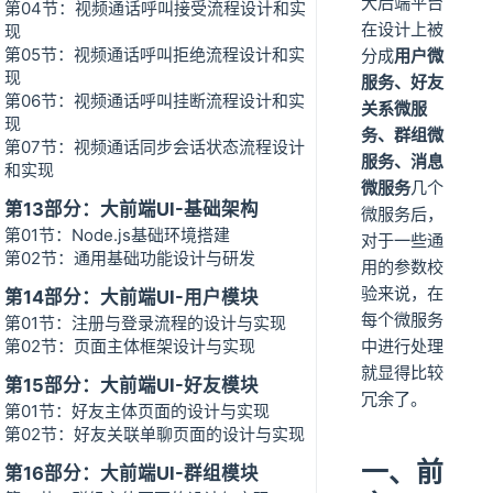
大后端平台
第04节：视频通话呼叫接受流程设计和实
在设计上被
现
第05节：视频通话呼叫拒绝流程设计和实
分成
用户微
现
服务、好友
第06节：视频通话呼叫挂断流程设计和实
关系微服
现
务、群组微
第07节：视频通话同步会话状态流程设计
服务、消息
和实现
微服务
几个
第13部分：大前端UI-基础架构
微服务后，
第01节：Node.js基础环境搭建
对于一些通
第02节：通用基础功能设计与研发
用的参数校
验来说，在
第14部分：大前端UI-用户模块
每个微服务
第01节：注册与登录流程的设计与实现
第02节：页面主体框架设计与实现
中进行处理
就显得比较
第15部分：大前端UI-好友模块
冗余了。
第01节：好友主体页面的设计与实现
第02节：好友关联单聊页面的设计与实现
一、前
第16部分：大前端UI-群组模块