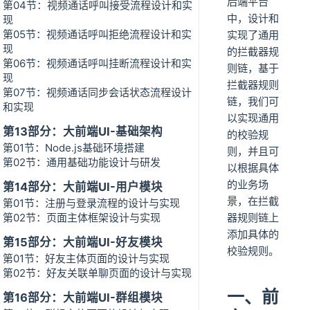
后端平台
第04节：视频通话呼叫接受流程设计和实
中，设计和
现
第05节：视频通话呼叫拒绝流程设计和实
实现了通用
现
的拦截器规
第06节：视频通话呼叫挂断流程设计和实
则链，基于
现
拦截器规则
第07节：视频通话同步会话状态流程设计
链，我们可
和实现
以实现通用
第13部分：大前端UI-基础架构
的校验规
第01节：Node.js基础环境搭建
则，并且可
第02节：通用基础功能设计与研发
以根据具体
的业务场
第14部分：大前端UI-用户模块
景，在拦截
第01节：注册与登录流程的设计与实现
第02节：页面主体框架设计与实现
器规则链上
添加具体的
第15部分：大前端UI-好友模块
校验规则。
第01节：好友主体页面的设计与实现
第02节：好友关联单聊页面的设计与实现
一、前
第16部分：大前端UI-群组模块