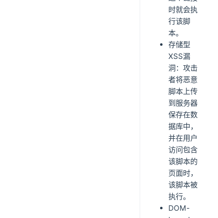
时就会执
行该脚
本。
存储型
XSS漏
洞：攻击
者将恶意
脚本上传
到服务器
保存在数
据库中，
并在用户
访问包含
该脚本的
页面时，
该脚本被
执行。
DOM-