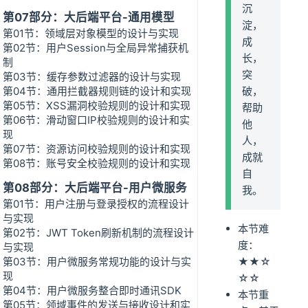
沉
第07部分：大后端平台-通用模型
淀，
第01节：领域层对象模型的设计与实现
成
第02节：用户Session与全局异常捕获机
长，
制
突
第03节：缓存参数过滤器的设计与实现
第04节：通用拦截器规则链的设计和实现
破，
第05节：XSS漏洞校验规则的设计和实现
帮助
第06节：滑动窗口IP校验规则的设计和实
他
现
人，
第07节：资源访问校验规则的设计和实现
成就
第08节：账号安全校验规则的设计和实现
自
第08部分：大后端平台-用户微服务
我。
第01节：用户注册与登录授权的流程设计
与实现
本节难
第02节：JWT Token刷新机制的流程设计
度：
与实现
第03节：用户微服务常规功能的设计与实
★★☆
现
☆☆
第04节：用户微服务整合即时通讯SDK
本节重
第05节：领域事件的发送与接收设计和实