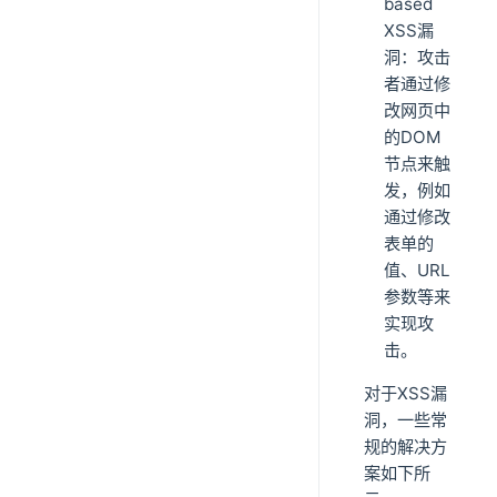
based
XSS漏
洞：攻击
者通过修
改网页中
的DOM
节点来触
发，例如
通过修改
表单的
值、URL
参数等来
实现攻
击。
对于XSS漏
洞，一些常
规的解决方
案如下所