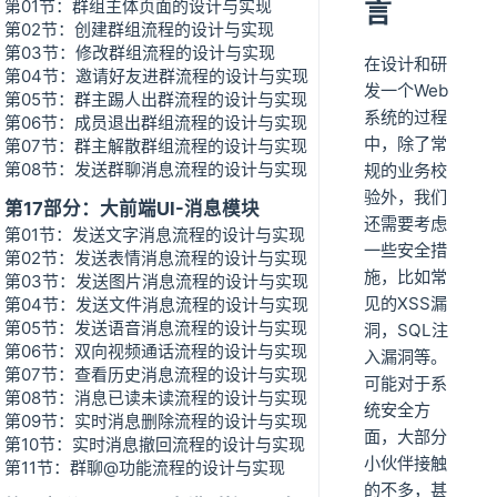
第01节：群组主体页面的设计与实现
言
第02节：创建群组流程的设计与实现
第03节：修改群组流程的设计与实现
在设计和研
第04节：邀请好友进群流程的设计与实现
发一个Web
第05节：群主踢人出群流程的设计与实现
系统的过程
第06节：成员退出群组流程的设计与实现
中，除了常
第07节：群主解散群组流程的设计与实现
第08节：发送群聊消息流程的设计与实现
规的业务校
验外，我们
第17部分：大前端UI-消息模块
还需要考虑
第01节：发送文字消息流程的设计与实现
一些安全措
第02节：发送表情消息流程的设计与实现
施，比如常
第03节：发送图片消息流程的设计与实现
见的XSS漏
第04节：发送文件消息流程的设计与实现
第05节：发送语音消息流程的设计与实现
洞，SQL注
第06节：双向视频通话流程的设计与实现
入漏洞等。
第07节：查看历史消息流程的设计与实现
可能对于系
第08节：消息已读未读流程的设计与实现
统安全方
第09节：实时消息删除流程的设计与实现
面，大部分
第10节：实时消息撤回流程的设计与实现
小伙伴接触
第11节：群聊@功能流程的设计与实现
的不多，甚