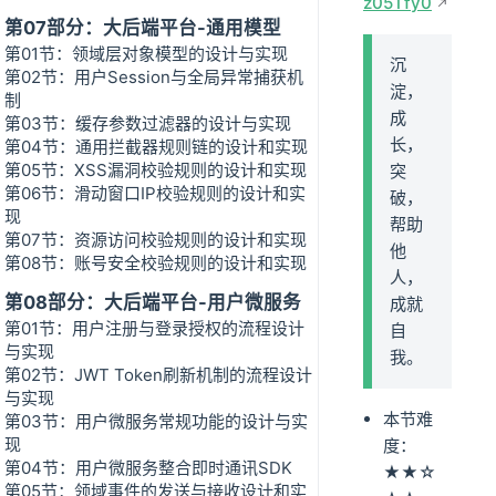
z05Tfy0
第07部分：大后端平台-通用模型
第01节：领域层对象模型的设计与实现
沉
第02节：用户Session与全局异常捕获机
淀，
制
成
第03节：缓存参数过滤器的设计与实现
长，
第04节：通用拦截器规则链的设计和实现
第05节：XSS漏洞校验规则的设计和实现
突
第06节：滑动窗口IP校验规则的设计和实
破，
现
帮助
第07节：资源访问校验规则的设计和实现
他
第08节：账号安全校验规则的设计和实现
人，
第08部分：大后端平台-用户微服务
成就
第01节：用户注册与登录授权的流程设计
自
与实现
我。
第02节：JWT Token刷新机制的流程设计
与实现
本节难
第03节：用户微服务常规功能的设计与实
现
度：
第04节：用户微服务整合即时通讯SDK
★★☆
第05节：领域事件的发送与接收设计和实