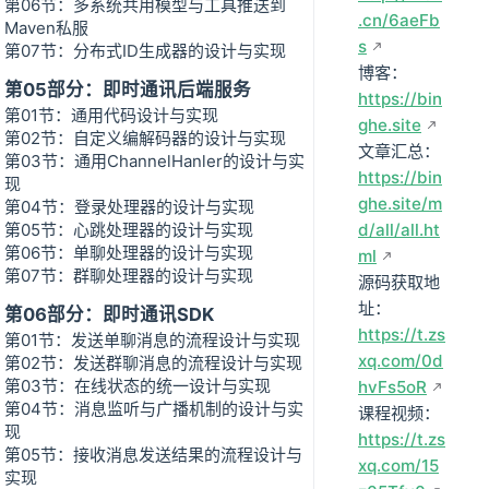
第06节：多系统共用模型与工具推送到
.cn/6aeFb
Maven私服
s
第07节：分布式ID生成器的设计与实现
博客：
第05部分：即时通讯后端服务
https://bin
第01节：通用代码设计与实现
ghe.site
第02节：自定义编解码器的设计与实现
文章汇总：
第03节：通用ChannelHanler的设计与实
https://bin
现
ghe.site/m
第04节：登录处理器的设计与实现
第05节：心跳处理器的设计与实现
d/all/all.ht
第06节：单聊处理器的设计与实现
ml
第07节：群聊处理器的设计与实现
源码获取地
址：
第06部分：即时通讯SDK
https://t.zs
第01节：发送单聊消息的流程设计与实现
xq.com/0d
第02节：发送群聊消息的流程设计与实现
第03节：在线状态的统一设计与实现
hvFs5oR
第04节：消息监听与广播机制的设计与实
课程视频：
现
https://t.zs
第05节：接收消息发送结果的流程设计与
xq.com/15
实现