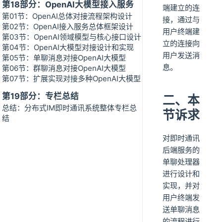
第18部分：OpenAI大模型接入服务
端建立的连
第01节：OpenAI总体对接流程架构设计
接，通过与
第02节：OpenAI接入服务总体框架设计
用户终端建
第03节：OpenAI领域模型与核心接口设计
立的连接向
第04节：OpenAI大模型对接设计和实现
用户发送消
第05节：单聊消息对接OpenAI大模型
息。
第06节：群聊消息对接OpenAI大模型
第07节：扩展实现对接多种OpenAI大模型
第19部分：专栏总结
二、本
总结：分布式IM即时通讯系统整体专栏总
节诉求
结
对即时通讯
后端服务的
单聊处理器
进行设计和
实现，并对
用户终端发
送单聊消息
的流程进行