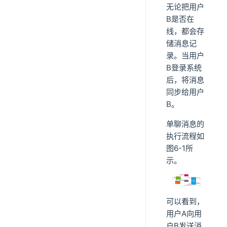
无论把用户
B是否在
线，都会存
储消息记
录。当用户
B登录系统
后，将消息
同步给用户
B。
单聊消息的
执行流程如
图6-1所
示。
可以看到，
用户A向用
户B发送消