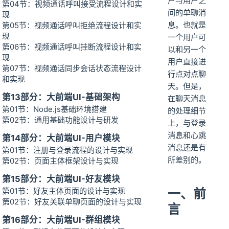
户与用户之
第04节：视频通话呼叫接受流程设计和实
间的单聊消
现
息。也就是
第05节：视频通话呼叫拒绝流程设计和实
现
一个用户可
第06节：视频通话呼叫挂断流程设计和实
以和另一个
现
用户直接进
第07节：视频通话同步会话状态流程设计
行点对点聊
和实现
天。但是，
第13部分：大前端UI-基础架构
在聊天消息
第01节：Node.js基础环境搭建
的处理细节
第02节：通用基础功能设计与研发
上，与登录
消息和心跳
第14部分：大前端UI-用户模块
消息还是有
第01节：注册与登录流程的设计与实现
所差别的。
第02节：页面主体框架设计与实现
第15部分：大前端UI-好友模块
第01节：好友主体页面的设计与实现
一、前
第02节：好友关联单聊页面的设计与实现
言
第16部分：大前端UI-群组模块