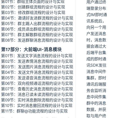
第01节：群组主体页面的设计与实现
用户通过终
第02节：创建群组流程的设计与实现
端登录分布
第03节：修改群组流程的设计与实现
式IM即时通
第04节：邀请好友进群流程的设计与实现
讯系统后，
第05节：群主踢人出群流程的设计与实现
向另一个用
第06节：成员退出群组流程的设计与实现
户发送消息
第07节：群主解散群组流程的设计与实现
时，消息数
第08节：发送群聊消息流程的设计与实现
据会通过大
第17部分：大前端UI-消息模块
后端平台集
第01节：发送文字消息流程的设计与实现
成的即时通
第02节：发送表情消息流程的设计与实现
讯SDK发往
第03节：发送图片消息流程的设计与实现
消息中间件
第04节：发送文件消息流程的设计与实现
第05节：发送语音消息流程的设计与实现
集群，即时
第06节：双向视频通话流程的设计与实现
通讯后端服
第07节：查看历史消息流程的设计与实现
务会监听消
第08节：消息已读未读流程的设计与实现
息中间件集
第09节：实时消息删除流程的设计与实现
群中的消息
第10节：实时消息撤回流程的设计与实现
数据，并获
第11节：群聊@功能流程的设计与实现
取与用户终