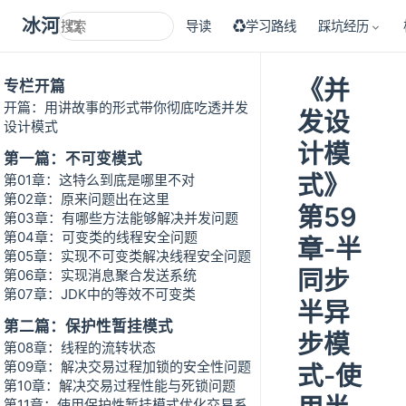
冰河技术
导读
♻学习路线
踩坑经历
《并
专栏开篇
开篇：用讲故事的形式带你彻底吃透并发
发设
设计模式
计模
第一篇：不可变模式
式》
第01章：这特么到底是哪里不对
第02章：原来问题出在这里
第59
第03章：有哪些方法能够解决并发问题
第04章：可变类的线程安全问题
章-半
第05章：实现不可变类解决线程安全问题
同步
第06章：实现消息聚合发送系统
第07章：JDK中的等效不可变类
半异
第二篇：保护性暂挂模式
步模
第08章：线程的流转状态
第09章：解决交易过程加锁的安全性问题
式-使
第10章：解决交易过程性能与死锁问题
第11章：使用保护性暂挂模式优化交易系