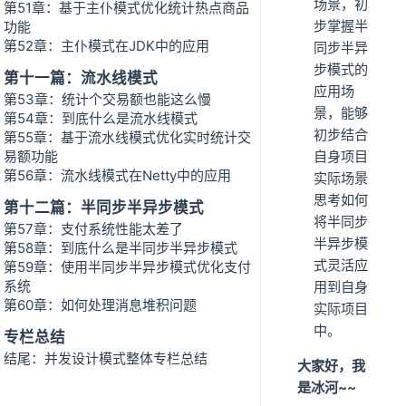
场景，初
第51章：基于主仆模式优化统计热点商品
步掌握半
功能
第52章：主仆模式在JDK中的应用
同步半异
步模式的
第十一篇：流水线模式
应用场
第53章：统计个交易额也能这么慢
景，能够
第54章：到底什么是流水线模式
初步结合
第55章：基于流水线模式优化实时统计交
易额功能
自身项目
第56章：流水线模式在Netty中的应用
实际场景
思考如何
第十二篇：半同步半异步模式
将半同步
第57章：支付系统性能太差了
半异步模
第58章：到底什么是半同步半异步模式
式灵活应
第59章：使用半同步半异步模式优化支付
系统
用到自身
第60章：如何处理消息堆积问题
实际项目
中。
专栏总结
结尾：并发设计模式整体专栏总结
大家好，我
是冰河~~