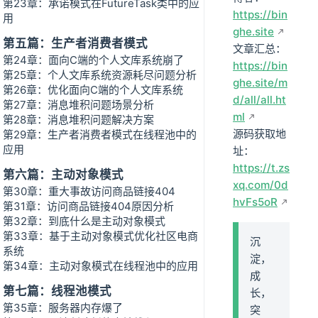
第23章：承诺模式在FutureTask类中的应
https://bin
用
ghe.site
第五篇：生产者消费者模式
文章汇总：
第24章：面向C端的个人文库系统崩了
https://bin
第25章：个人文库系统资源耗尽问题分析
ghe.site/m
第26章：优化面向C端的个人文库系统
d/all/all.ht
第27章：消息堆积问题场景分析
ml
第28章：消息堆积问题解决方案
源码获取地
第29章：生产者消费者模式在线程池中的
应用
址：
https://t.zs
第六篇：主动对象模式
xq.com/0d
第30章：重大事故访问商品链接404
hvFs5oR
第31章：访问商品链接404原因分析
第32章：到底什么是主动对象模式
第33章：基于主动对象模式优化社区电商
沉
系统
淀，
第34章：主动对象模式在线程池中的应用
成
第七篇：线程池模式
长，
第35章：服务器内存爆了
突