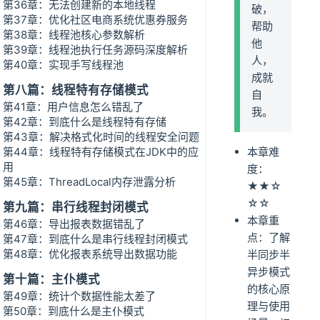
第36章：无法创建新的本地线程
破，
第37章：优化社区电商系统优惠券服务
帮助
第38章：线程池核心参数解析
他
第39章：线程池执行任务源码深度解析
人，
第40章：实现手写线程池
成就
第八篇：线程特有存储模式
自
第41章：用户信息怎么错乱了
我。
第42章：到底什么是线程特有存储
第43章：解决格式化时间的线程安全问题
第44章：线程特有存储模式在JDK中的应
本章难
用
度：
第45章：ThreadLocal内存泄露分析
★★☆
☆☆
第九篇：串行线程封闭模式
本章重
第46章：导出报表数据错乱了
点：了解
第47章：到底什么是串行线程封闭模式
第48章：优化报表系统导出数据功能
半同步半
异步模式
第十篇：主仆模式
的核心原
第49章：统计个数据性能太差了
理与使用
第50章：到底什么是主仆模式