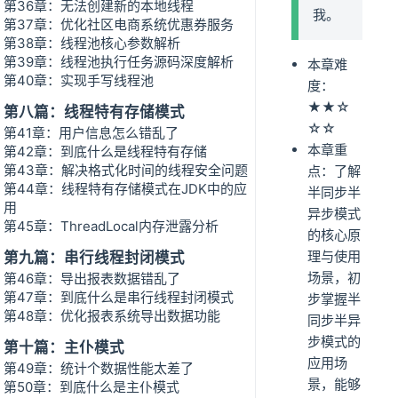
第36章：无法创建新的本地线程
我。
第37章：优化社区电商系统优惠券服务
第38章：线程池核心参数解析
第39章：线程池执行任务源码深度解析
本章难
第40章：实现手写线程池
度：
★★☆
第八篇：线程特有存储模式
☆☆
第41章：用户信息怎么错乱了
本章重
第42章：到底什么是线程特有存储
第43章：解决格式化时间的线程安全问题
点：了解
第44章：线程特有存储模式在JDK中的应
半同步半
用
异步模式
第45章：ThreadLocal内存泄露分析
的核心原
理与使用
第九篇：串行线程封闭模式
场景，初
第46章：导出报表数据错乱了
第47章：到底什么是串行线程封闭模式
步掌握半
第48章：优化报表系统导出数据功能
同步半异
步模式的
第十篇：主仆模式
应用场
第49章：统计个数据性能太差了
景，能够
第50章：到底什么是主仆模式