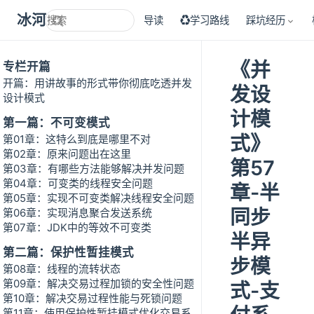
冰河技术
导读
♻学习路线
踩坑经历
《并
专栏开篇
开篇：用讲故事的形式带你彻底吃透并发
发设
设计模式
计模
第一篇：不可变模式
式》
第01章：这特么到底是哪里不对
第02章：原来问题出在这里
第57
第03章：有哪些方法能够解决并发问题
第04章：可变类的线程安全问题
章-半
第05章：实现不可变类解决线程安全问题
同步
第06章：实现消息聚合发送系统
第07章：JDK中的等效不可变类
半异
第二篇：保护性暂挂模式
步模
第08章：线程的流转状态
第09章：解决交易过程加锁的安全性问题
式-支
第10章：解决交易过程性能与死锁问题
第11章：使用保护性暂挂模式优化交易系