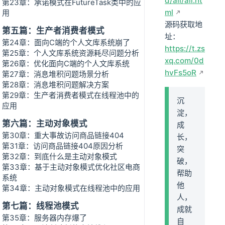
d/all/all.ht
第23章：承诺模式在FutureTask类中的应
ml
用
源码获取地
第五篇：生产者消费者模式
址：
第24章：面向C端的个人文库系统崩了
https://t.zs
第25章：个人文库系统资源耗尽问题分析
xq.com/0d
第26章：优化面向C端的个人文库系统
hvFs5oR
第27章：消息堆积问题场景分析
第28章：消息堆积问题解决方案
第29章：生产者消费者模式在线程池中的
沉
应用
淀，
第六篇：主动对象模式
成
第30章：重大事故访问商品链接404
长，
第31章：访问商品链接404原因分析
突
第32章：到底什么是主动对象模式
破，
第33章：基于主动对象模式优化社区电商
帮助
系统
他
第34章：主动对象模式在线程池中的应用
人，
第七篇：线程池模式
成就
第35章：服务器内存爆了
自