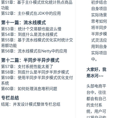
第51章：基于主仆模式优化统计热点商品
初步结合
功能
自身项目
第52章：主仆模式在JDK中的应用
实际场景
思考如何
第十一篇：流水线模式
将半同步
第53章：统计个交易额也能这么慢
半异步模
第54章：到底什么是流水线模式
第55章：基于流水线模式优化实时统计交
式灵活应
易额功能
用到自身
第56章：流水线模式在Netty中的应用
实际项目
中。
第十二篇：半同步半异步模式
第57章：支付系统性能太差了
大家好，我
第58章：到底什么是半同步半异步模式
是冰河~~
第59章：使用半同步半异步模式优化支付
系统
头部电商平
第60章：如何处理消息堆积问题
台中，往往
专栏总结
都会有自己
结尾：并发设计模式整体专栏总结
的支付系
统，用户可
以将自己的