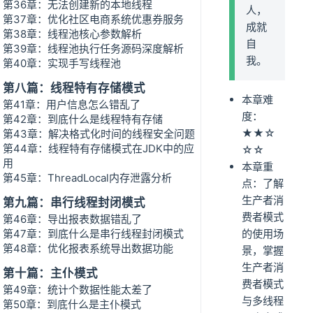
第36章：无法创建新的本地线程
人，
第37章：优化社区电商系统优惠券服务
成就
第38章：线程池核心参数解析
自
第39章：线程池执行任务源码深度解析
我。
第40章：实现手写线程池
第八篇：线程特有存储模式
本章难
第41章：用户信息怎么错乱了
度：
第42章：到底什么是线程特有存储
★★☆
第43章：解决格式化时间的线程安全问题
第44章：线程特有存储模式在JDK中的应
☆☆
用
本章重
第45章：ThreadLocal内存泄露分析
点：了解
生产者消
第九篇：串行线程封闭模式
费者模式
第46章：导出报表数据错乱了
第47章：到底什么是串行线程封闭模式
的使用场
第48章：优化报表系统导出数据功能
景，掌握
生产者消
第十篇：主仆模式
费者模式
第49章：统计个数据性能太差了
与多线程
第50章：到底什么是主仆模式