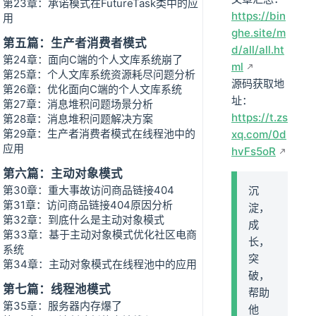
第23章：承诺模式在FutureTask类中的应
https://bin
用
ghe.site/m
第五篇：生产者消费者模式
d/all/all.ht
第24章：面向C端的个人文库系统崩了
ml
第25章：个人文库系统资源耗尽问题分析
源码获取地
第26章：优化面向C端的个人文库系统
址：
第27章：消息堆积问题场景分析
https://t.zs
第28章：消息堆积问题解决方案
第29章：生产者消费者模式在线程池中的
xq.com/0d
应用
hvFs5oR
第六篇：主动对象模式
第30章：重大事故访问商品链接404
沉
第31章：访问商品链接404原因分析
淀，
第32章：到底什么是主动对象模式
成
第33章：基于主动对象模式优化社区电商
长，
系统
突
第34章：主动对象模式在线程池中的应用
破，
第七篇：线程池模式
帮助
第35章：服务器内存爆了
他