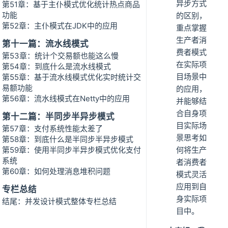
异步方式
第51章：基于主仆模式优化统计热点商品
功能
的区别，
第52章：主仆模式在JDK中的应用
重点掌握
生产者消
第十一篇：流水线模式
费者模式
第53章：统计个交易额也能这么慢
在实际项
第54章：到底什么是流水线模式
目场景中
第55章：基于流水线模式优化实时统计交
易额功能
的应用，
第56章：流水线模式在Netty中的应用
并能够结
合自身项
第十二篇：半同步半异步模式
目实际场
第57章：支付系统性能太差了
景思考如
第58章：到底什么是半同步半异步模式
第59章：使用半同步半异步模式优化支付
何将生产
系统
者消费者
第60章：如何处理消息堆积问题
模式灵活
应用到自
专栏总结
身实际项
结尾：并发设计模式整体专栏总结
目中。