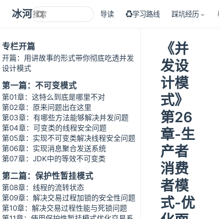
冰河技术
导读
♻学习路线
踩坑经历
《并
专栏开篇
开篇：用讲故事的形式带你彻底吃透并发
发设
设计模式
计模
第一篇：不可变模式
式》
第01章：这特么到底是哪里不对
第02章：原来问题出在这里
第26
第03章：有哪些方法能够解决并发问题
第04章：可变类的线程安全问题
章-生
第05章：实现不可变类解决线程安全问题
产者
第06章：实现消息聚合发送系统
第07章：JDK中的等效不可变类
消费
第二篇：保护性暂挂模式
者模
第08章：线程的流转状态
第09章：解决交易过程加锁的安全性问题
式-优
第10章：解决交易过程性能与死锁问题
第11章：使用保护性暂挂模式优化交易系