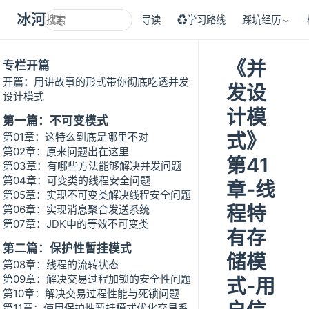
冰河技术
导读
♻学习路线
踩坑经历
《并
专栏开篇
开篇：用讲故事的形式带你彻底吃透并发
发设
设计模式
计模
第一篇：不可变模式
式》
第01章：这特么到底是哪里不对
第02章：原来问题出在这里
第41
第03章：有哪些方法能够解决并发问题
第04章：可变类的线程安全问题
章-线
第05章：实现不可变类解决线程安全问题
程特
第06章：实现消息聚合发送系统
第07章：JDK中的等效不可变类
有存
第二篇：保护性暂挂模式
储模
第08章：线程的流转状态
第09章：解决交易过程加锁的安全性问题
式-用
第10章：解决交易过程性能与死锁问题
第11章：使用保护性暂挂模式优化交易系