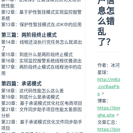
户信
统性能
息怎
第12章：基于护性暂挂模式实现监控报警
系统
么错
第13章：保护性暂挂模式在JDK中的应用
乱
第三篇：两阶段终止模式
了？
第14章：线程还没执行完任务怎么就退出
了
第15章：到底什么是两阶段终止模式
第16章：实现监控报警系统线程优雅退出
作者：冰河
第17章：两阶段终止模式在线程池中的应
星球：
用
http://m6z
第四篇：承诺模式
.cn/6aeFb
第18章：这代码性能怎么这么差
s
第19章：到底什么是承诺模式
博客：
第20章：基于承诺模式优化社区电商项目
https://bin
第21章：文件同步助手项目性能太差原因
ghe.site
分析
第22章：基于承诺模式优化文件同步助手
文章汇总：
项目
https://bin