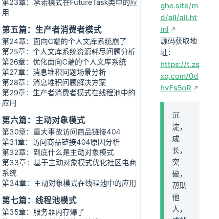
第23章：承诺模式在FutureTask类中的应
ghe.site/m
用
d/all/all.ht
ml
第五篇：生产者消费者模式
源码获取地
第24章：面向C端的个人文库系统崩了
第25章：个人文库系统资源耗尽问题分析
址：
第26章：优化面向C端的个人文库系统
https://t.zs
第27章：消息堆积问题场景分析
xq.com/0d
第28章：消息堆积问题解决方案
hvFs5oR
第29章：生产者消费者模式在线程池中的
应用
沉
第六篇：主动对象模式
淀，
第30章：重大事故访问商品链接404
成
第31章：访问商品链接404原因分析
长，
第32章：到底什么是主动对象模式
突
第33章：基于主动对象模式优化社区电商
系统
破，
第34章：主动对象模式在线程池中的应用
帮助
他
第七篇：线程池模式
人，
第35章：服务器内存爆了