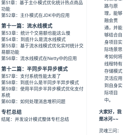
第51章：基于主仆模式优化统计热点商品
路与原
功能
理，能够
第52章：主仆模式在JDK中的应用
融会贯
第十一篇：流水线模式
通，并能
第53章：统计个交易额也能这么慢
够结合自
第54章：到底什么是流水线模式
身项目实
第55章：基于流水线模式优化实时统计交
际场景思
易额功能
考如何将
第56章：流水线模式在Netty中的应用
线程特有
第十二篇：半同步半异步模式
存储模式
第57章：支付系统性能太差了
灵活应用
第58章：到底什么是半同步半异步模式
到自身实
第59章：使用半同步半异步模式优化支付
际项目
系统
中。
第60章：如何处理消息堆积问题
大家好，我
专栏总结
是冰河~~
结尾：并发设计模式整体专栏总结
灵魂三问：