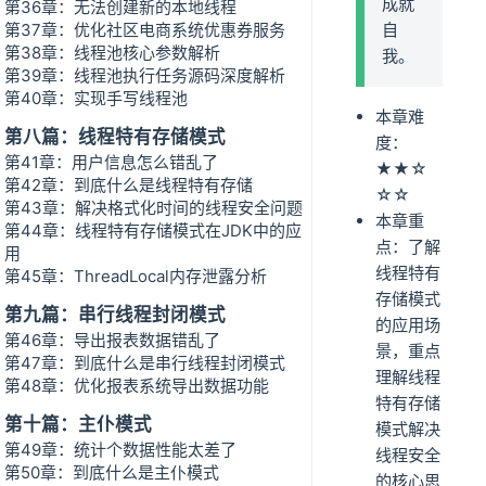
成就
第36章：无法创建新的本地线程
第37章：优化社区电商系统优惠券服务
自
第38章：线程池核心参数解析
我。
第39章：线程池执行任务源码深度解析
第40章：实现手写线程池
本章难
第八篇：线程特有存储模式
度：
第41章：用户信息怎么错乱了
★★☆
第42章：到底什么是线程特有存储
☆☆
第43章：解决格式化时间的线程安全问题
本章重
第44章：线程特有存储模式在JDK中的应
点：了解
用
线程特有
第45章：ThreadLocal内存泄露分析
存储模式
第九篇：串行线程封闭模式
的应用场
第46章：导出报表数据错乱了
景，重点
第47章：到底什么是串行线程封闭模式
理解线程
第48章：优化报表系统导出数据功能
特有存储
第十篇：主仆模式
模式解决
第49章：统计个数据性能太差了
线程安全
第50章：到底什么是主仆模式
的核心思