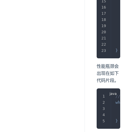
       
}
fi
       
}
}
性能瓶颈会
出现在如下
代码片段。
//自旋
while
(
!
//
;
}