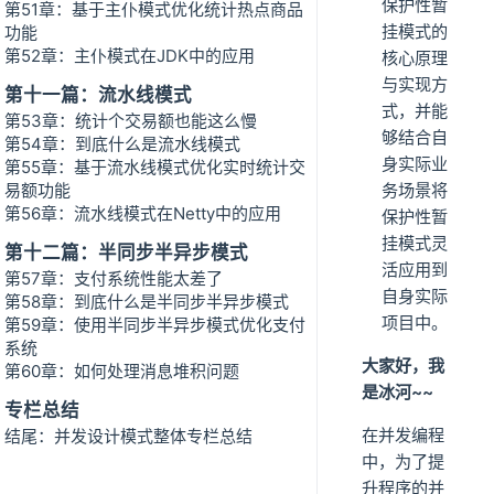
保护性暂
第51章：基于主仆模式优化统计热点商品
挂模式的
功能
第52章：主仆模式在JDK中的应用
核心原理
与实现方
第十一篇：流水线模式
式，并能
第53章：统计个交易额也能这么慢
够结合自
第54章：到底什么是流水线模式
身实际业
第55章：基于流水线模式优化实时统计交
易额功能
务场景将
第56章：流水线模式在Netty中的应用
保护性暂
挂模式灵
第十二篇：半同步半异步模式
活应用到
第57章：支付系统性能太差了
自身实际
第58章：到底什么是半同步半异步模式
项目中。
第59章：使用半同步半异步模式优化支付
系统
大家好，我
第60章：如何处理消息堆积问题
是冰河~~
专栏总结
在并发编程
结尾：并发设计模式整体专栏总结
中，为了提
升程序的并