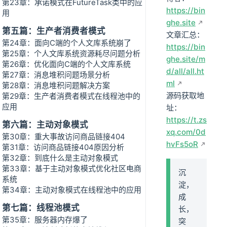
第23章：承诺模式在FutureTask类中的应
https://bin
用
ghe.site
第五篇：生产者消费者模式
文章汇总：
第24章：面向C端的个人文库系统崩了
https://bin
第25章：个人文库系统资源耗尽问题分析
ghe.site/m
第26章：优化面向C端的个人文库系统
d/all/all.ht
第27章：消息堆积问题场景分析
ml
第28章：消息堆积问题解决方案
源码获取地
第29章：生产者消费者模式在线程池中的
应用
址：
https://t.zs
第六篇：主动对象模式
xq.com/0d
第30章：重大事故访问商品链接404
hvFs5oR
第31章：访问商品链接404原因分析
第32章：到底什么是主动对象模式
第33章：基于主动对象模式优化社区电商
沉
系统
淀，
第34章：主动对象模式在线程池中的应用
成
第七篇：线程池模式
长，
第35章：服务器内存爆了
突