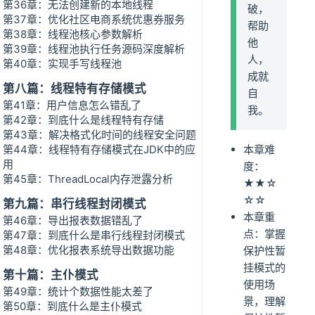
第36章：无法创建新的本地线程
破，
第37章：优化社区电商系统优惠券服务
帮助
第38章：线程池核心参数解析
他
第39章：线程池执行任务源码深度解析
人，
第40章：实现手写线程池
成就
第八篇：线程特有存储模式
自
第41章：用户信息怎么错乱了
我。
第42章：到底什么是线程特有存储
第43章：解决格式化时间的线程安全问题
第44章：线程特有存储模式在JDK中的应
本章难
用
度：
第45章：ThreadLocal内存泄露分析
★★☆
☆☆
第九篇：串行线程封闭模式
本章重
第46章：导出报表数据错乱了
点：掌握
第47章：到底什么是串行线程封闭模式
第48章：优化报表系统导出数据功能
保护性暂
挂模式的
第十篇：主仆模式
使用场
第49章：统计个数据性能太差了
景，理解
第50章：到底什么是主仆模式