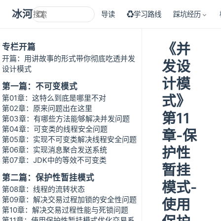
冰河技术
导读
♻学习路线
踩坑经历
《并
专栏开篇
开篇：用讲故事的形式带你彻底吃透并发
发设
设计模式
计模
第一篇：不可变模式
式》
第01章：这特么到底是哪里不对
第02章：原来问题出在这里
第11
第03章：有哪些方法能够解决并发问题
第04章：可变类的线程安全问题
章-保
第05章：实现不可变类解决线程安全问题
护性
第06章：实现消息聚合发送系统
第07章：JDK中的等效不可变类
暂挂
第二篇：保护性暂挂模式
模式-
第08章：线程的流转状态
第09章：解决交易过程加锁的安全性问题
使用
第10章：解决交易过程性能与死锁问题
第11章：使用保护性暂挂模式优化交易系