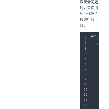
程安全问题
时，会使用
如下代码片
段进行转
账。
//转账
public
/
whi
}
try