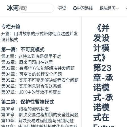
冰河技术
导读
♻学习路线
踩坑经历
《并
专栏开篇
开篇：用讲故事的形式带你彻底吃透并发
发设
设计模式
计模
第一篇：不可变模式
式》
第01章：这特么到底是哪里不对
第02章：原来问题出在这里
第23
第03章：有哪些方法能够解决并发问题
第04章：可变类的线程安全问题
章-承
第05章：实现不可变类解决线程安全问题
诺模
第06章：实现消息聚合发送系统
第07章：JDK中的等效不可变类
式-承
第二篇：保护性暂挂模式
诺模
第08章：线程的流转状态
第09章：解决交易过程加锁的安全性问题
式在
第10章：解决交易过程性能与死锁问题
第11章：使用保护性暂挂模式优化交易系