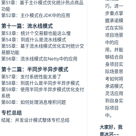
第51章：基于主仆模式优化统计热点商品
巧，进一
功能
步重点掌
第52章：主仆模式在JDK中的应用
握承诺模
第十一篇：流水线模式
式在实际
第53章：统计个交易额也能这么慢
项目场景
第54章：到底什么是流水线模式
中的应
第55章：基于流水线模式优化实时统计交
用，并能
易额功能
够结合自
第56章：流水线模式在Netty中的应用
身项目实
第十二篇：半同步半异步模式
际场景思
第57章：支付系统性能太差了
考如何将
第58章：到底什么是半同步半异步模式
承诺模式
第59章：使用半同步半异步模式优化支付
灵活应用
系统
到自身实
第60章：如何处理消息堆积问题
际项目
专栏总结
中。
结尾：并发设计模式整体专栏总结
大家好，我
是冰河~~