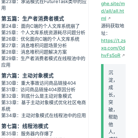
第23章：承诺模式在FutureTask类中的应
ghe.site/m
用
d/all/all.ht
ml
第五篇：生产者消费者模式
源码获取地
第24章：面向C端的个人文库系统崩了
第25章：个人文库系统资源耗尽问题分析
址：
第26章：优化面向C端的个人文库系统
https://t.zs
第27章：消息堆积问题场景分析
xq.com/0d
第28章：消息堆积问题解决方案
hvFs5oR
第29章：生产者消费者模式在线程池中的
应用
沉
第六篇：主动对象模式
淀，
第30章：重大事故访问商品链接404
成
第31章：访问商品链接404原因分析
长，
第32章：到底什么是主动对象模式
突
第33章：基于主动对象模式优化社区电商
系统
破，
第34章：主动对象模式在线程池中的应用
帮助
他
第七篇：线程池模式
人，
第35章：服务器内存爆了