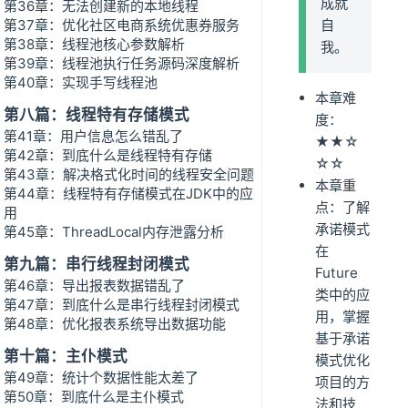
成就
第36章：无法创建新的本地线程
第37章：优化社区电商系统优惠券服务
自
第38章：线程池核心参数解析
我。
第39章：线程池执行任务源码深度解析
第40章：实现手写线程池
本章难
第八篇：线程特有存储模式
度：
第41章：用户信息怎么错乱了
★★☆
第42章：到底什么是线程特有存储
☆☆
第43章：解决格式化时间的线程安全问题
本章重
第44章：线程特有存储模式在JDK中的应
点：了解
用
承诺模式
第45章：ThreadLocal内存泄露分析
在
第九篇：串行线程封闭模式
Future
第46章：导出报表数据错乱了
类中的应
第47章：到底什么是串行线程封闭模式
用，掌握
第48章：优化报表系统导出数据功能
基于承诺
第十篇：主仆模式
模式优化
第49章：统计个数据性能太差了
项目的方
第50章：到底什么是主仆模式
法和技