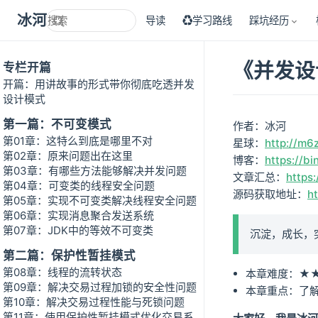
冰河技术
导读
♻学习路线
踩坑经历
《并发设
专栏开篇
开篇：用讲故事的形式带你彻底吃透并发
设计模式
第一篇：不可变模式
作者：冰河
第01章：这特么到底是哪里不对
星球：
http://m6
第02章：原来问题出在这里
博客：
https://bi
第03章：有哪些方法能够解决并发问题
文章汇总：
https:
第04章：可变类的线程安全问题
源码获取地址：
h
第05章：实现不可变类解决线程安全问题
第06章：实现消息聚合发送系统
第07章：JDK中的等效不可变类
沉淀，成长，
第二篇：保护性暂挂模式
第08章：线程的流转状态
本章难度：★
第09章：解决交易过程加锁的安全性问题
本章重点：了
第10章：解决交易过程性能与死锁问题
第11章：使用保护性暂挂模式优化交易系