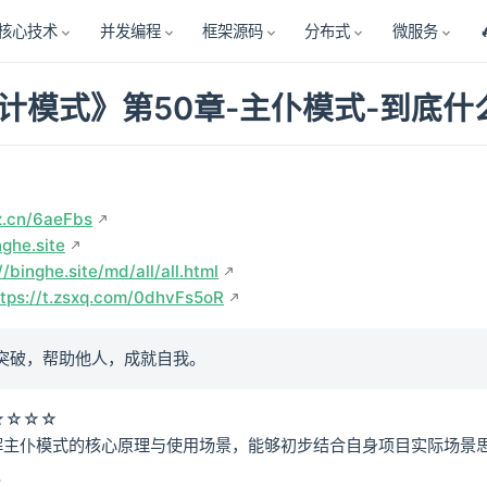
核心技术
并发编程
框架源码
分布式
微服务
计模式》第50章-主仆模式-到底什
z.cn/6aeFbs
nghe.site
//binghe.site/md/all/all.html
ttps://t.zsxq.com/0dhvFs5oR
突破，帮助他人，成就自我。
★☆☆☆
解主仆模式的核心原理与使用场景，能够初步结合自身项目实际场景