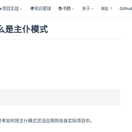
🔥项目实战
🌍知识星球
📚书籍
关于
B站
Githu
么是主仆模式
思考如何将主仆模式灵活应用到自身实际项目中。