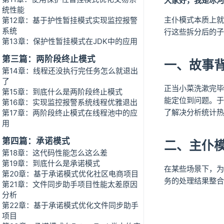
大家好，我是冰河
统性能
主仆模式本质上就
第12章：基于护性暂挂模式实现监控报警
系统
行这些拆分后的子
第13章：保护性暂挂模式在JDK中的应用
第三篇：两阶段终止模式
一、故事
第14章：线程还没执行完任务怎么就退出
了
正当小菜洗漱完毕
第15章：到底什么是两阶段终止模式
能定位到问题。于
第16章：实现监控报警系统线程优雅退出
了解决分析统计热
第17章：两阶段终止模式在线程池中的应
用
第四篇：承诺模式
二、主仆
第18章：这代码性能怎么这么差
第19章：到底什么是承诺模式
在某些场景下，为
第20章：基于承诺模式优化社区电商项目
务的处理结果整合
第21章：文件同步助手项目性能太差原因
分析
第22章：基于承诺模式优化文件同步助手
项目