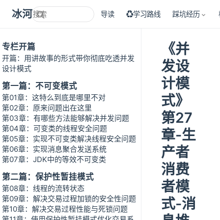
冰河技术
导读
♻学习路线
踩坑经历
《并
专栏开篇
开篇：用讲故事的形式带你彻底吃透并发
发设
设计模式
计模
第一篇：不可变模式
式》
第01章：这特么到底是哪里不对
第02章：原来问题出在这里
第27
第03章：有哪些方法能够解决并发问题
第04章：可变类的线程安全问题
章-生
第05章：实现不可变类解决线程安全问题
产者
第06章：实现消息聚合发送系统
第07章：JDK中的等效不可变类
消费
第二篇：保护性暂挂模式
者模
第08章：线程的流转状态
第09章：解决交易过程加锁的安全性问题
式-消
第10章：解决交易过程性能与死锁问题
第11章：使用保护性暂挂模式优化交易系