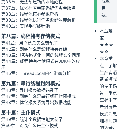
成就
第36章：无法创建新的本地线程
第37章：优化社区电商系统优惠券服务
自
第38章：线程池核心参数解析
我。
第39章：线程池执行任务源码深度解析
第40章：实现手写线程池
本章难
第八篇：线程特有存储模式
度：
第41章：用户信息怎么错乱了
★★☆
第42章：到底什么是线程特有存储
☆☆
第43章：解决格式化时间的线程安全问题
本章重
第44章：线程特有存储模式在JDK中的应
点：了解
用
生产者消
第45章：ThreadLocal内存泄露分析
费者模式
第九篇：串行线程封闭模式
的使用场
第46章：导出报表数据错乱了
景，重点
第47章：到底什么是串行线程封闭模式
掌握生产
第48章：优化报表系统导出数据功能
者消费者
第十篇：主仆模式
模式消息
第49章：统计个数据性能太差了
堆积问题
第50章：到底什么是主仆模式
的场景，