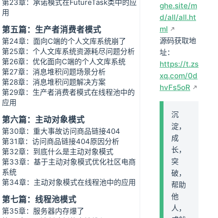
第23章：承诺模式在FutureTask类中的应
ghe.site/m
用
d/all/all.ht
ml
第五篇：生产者消费者模式
源码获取地
第24章：面向C端的个人文库系统崩了
第25章：个人文库系统资源耗尽问题分析
址：
第26章：优化面向C端的个人文库系统
https://t.zs
第27章：消息堆积问题场景分析
xq.com/0d
第28章：消息堆积问题解决方案
hvFs5oR
第29章：生产者消费者模式在线程池中的
应用
沉
第六篇：主动对象模式
淀，
第30章：重大事故访问商品链接404
成
第31章：访问商品链接404原因分析
长，
第32章：到底什么是主动对象模式
突
第33章：基于主动对象模式优化社区电商
系统
破，
第34章：主动对象模式在线程池中的应用
帮助
他
第七篇：线程池模式
人，
第35章：服务器内存爆了