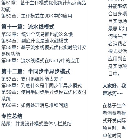
第51章：基于主仆模式优化统计热点商品
并能够结
功能
合自身项
第52章：主仆模式在JDK中的应用
目实际场
第十一篇：流水线模式
景思考如
第53章：统计个交易额也能这么慢
何将生产
第54章：到底什么是流水线模式
者消费者
第55章：基于流水线模式优化实时统计交
模式灵活
易额功能
应用到自
第56章：流水线模式在Netty中的应用
身实际项
第十二篇：半同步半异步模式
目中。
第57章：支付系统性能太差了
第58章：到底什么是半同步半异步模式
大家好，我
第59章：使用半同步半异步模式优化支付
是冰河~~
系统
第60章：如何处理消息堆积问题
在基于生产
者消费者模
专栏总结
式开发实际
结尾：并发设计模式整体专栏总结
项目时，当
单位时间