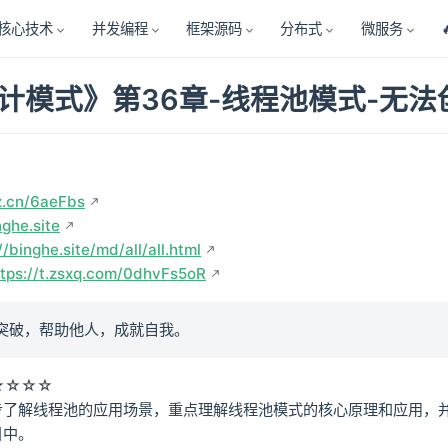
核心技术
并发编程
框架源码
分布式
微服务
计模式》第36章-线程池模式-无
z.cn/6aeFbs
nghe.site
//binghe.site/md/all/all.html
ttps://t.zsxq.com/0dhvFs5oR
突破，帮助他人，成就自我。
★☆☆☆
步了解线程池的应用场景，重点理解线程池模式的核心原理和应用，
目中。