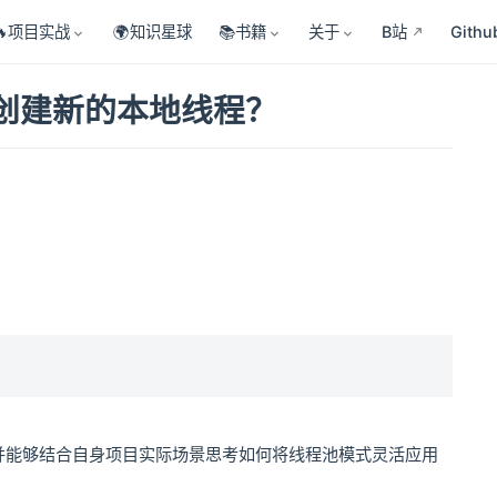
🔥项目实战
🌍知识星球
📚书籍
关于
B站
Githu
法创建新的本地线程？
并能够结合自身项目实际场景思考如何将线程池模式灵活应用