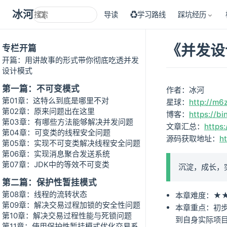
冰河技术
导读
♻学习路线
踩坑经历
《并发设
专栏开篇
开篇：用讲故事的形式带你彻底吃透并发
设计模式
第一篇：不可变模式
作者：冰河
第01章：这特么到底是哪里不对
星球：
http://m6
第02章：原来问题出在这里
博客：
https://bi
第03章：有哪些方法能够解决并发问题
文章汇总：
https:
第04章：可变类的线程安全问题
源码获取地址：
h
第05章：实现不可变类解决线程安全问题
第06章：实现消息聚合发送系统
第07章：JDK中的等效不可变类
沉淀，成长，
第二篇：保护性暂挂模式
第08章：线程的流转状态
本章难度：★
第09章：解决交易过程加锁的安全性问题
本章重点：初
第10章：解决交易过程性能与死锁问题
到自身实际项
第11章：使用保护性暂挂模式优化交易系