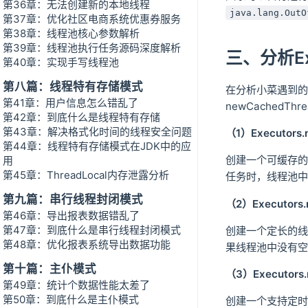
第36章：无法创建新的本地线程
java.lang.OutO
第37章：优化社区电商系统优惠券服务
第38章：线程池核心参数解析
第39章：线程池执行任务源码深度解析
三、分析Ex
第40章：实现手写线程池
第八篇：线程特有存储模式
在分析小菜遇到的C
第41章：用户信息怎么错乱了
newCachedT
第42章：到底什么是线程特有存储
第43章：解决格式化时间的线程安全问题
（1）Executors.
第44章：线程特有存储模式在JDK中的应
创建一个可缓存的
用
第45章：ThreadLocal内存泄露分析
任务时，线程池中
第九篇：串行线程封闭模式
（2）Executors.
第46章：导出报表数据错乱了
第47章：到底什么是串行线程封闭模式
创建一个定长的线
第48章：优化报表系统导出数据功能
果线程池中没有空
第十篇：主仆模式
（3）Executors.
第49章：统计个数据性能太差了
第50章：到底什么是主仆模式
创建一个支持定时