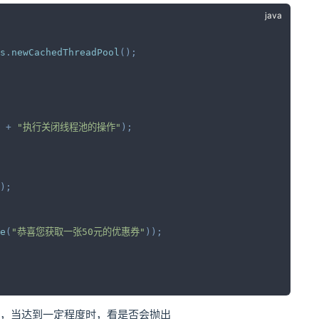
s
.
newCachedThreadPool
(
)
;
+
"执行关闭线程池的操作"
)
;
)
;
e
(
"恭喜您获取一张50元的优惠券"
)
)
;
的值，当达到一定程度时，看是否会抛出