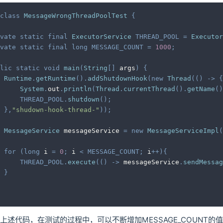
class
MessageWrongThreadPoolTest
{
vate
static
final
ExecutorService
THREAD_POOL
=
Executor
vate
static
final
long
MESSAGE_COUNT
=
1000
;
lic
static
void
main
(
String
[
]
 args
)
{
Runtime
.
getRuntime
(
)
.
addShutdownHook
(
new
Thread
(
(
)
->
{
System
.
out
.
println
(
Thread
.
currentThread
(
)
.
getName
(
)
THREAD_POOL
.
shutdown
(
)
;
}
,
"shudown-hook-thread-"
)
)
;
MessageService
 messageService 
=
new
MessageServiceImpl
(
for
(
long
 i 
=
0
;
 i 
<
MESSAGE_COUNT
;
 i
++
)
{
THREAD_POOL
.
execute
(
(
)
->
 messageService
.
sendMessag
}
上述代码，在测试的过程中，可以不断增加MESSAGE_COUNT