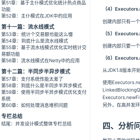
第51章：基于主仆模式优化统计热点商品
（4）Executors.
功能
第52章：主仆模式在JDK中的应用
创建内部只有一个
第十一篇：流水线模式
（5）Executors.
第53章：统计个交易额也能这么慢
第54章：到底什么是流水线模式
创建内部只要一个
第55章：基于流水线模式优化实时统计交
易额功能
（6）Executors.
第56章：流水线模式在Netty中的应用
从JDK1.8版本
第十二篇：半同步半异步模式
第57章：支付系统性能太差了
使用Executors.
第58章：到底什么是半同步半异步模式
LinkedBlock
第59章：使用半同步半异步模式优化支付
Executors.n
系统
另外，在高并发环境下
第60章：如何处理消息堆积问题
专栏总结
结尾：并发设计模式整体专栏总结
四、分析