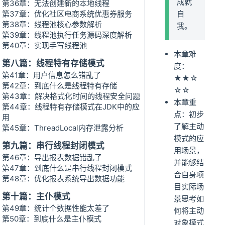
成就
第36章：无法创建新的本地线程
第37章：优化社区电商系统优惠券服务
自
第38章：线程池核心参数解析
我。
第39章：线程池执行任务源码深度解析
第40章：实现手写线程池
本章难
第八篇：线程特有存储模式
度：
第41章：用户信息怎么错乱了
★★☆
第42章：到底什么是线程特有存储
☆☆
第43章：解决格式化时间的线程安全问题
本章重
第44章：线程特有存储模式在JDK中的应
点：初步
用
了解主动
第45章：ThreadLocal内存泄露分析
模式的应
第九篇：串行线程封闭模式
用场景，
第46章：导出报表数据错乱了
并能够结
第47章：到底什么是串行线程封闭模式
合自身项
第48章：优化报表系统导出数据功能
目实际场
第十篇：主仆模式
景思考如
第49章：统计个数据性能太差了
何将主动
第50章：到底什么是主仆模式
对象模式