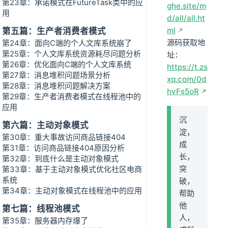
第23章：承诺模式在FutureTask类中的应
ghe.site/m
用
d/all/all.ht
ml
第五篇：生产者消费者模式
源码获取地
第24章：面向C端的个人文库系统崩了
第25章：个人文库系统资源耗尽问题分析
址：
第26章：优化面向C端的个人文库系统
https://t.zs
第27章：消息堆积问题场景分析
xq.com/0d
第28章：消息堆积问题解决方案
hvFs5oR
第29章：生产者消费者模式在线程池中的
应用
沉
第六篇：主动对象模式
淀，
第30章：重大事故访问商品链接404
成
第31章：访问商品链接404原因分析
长，
第32章：到底什么是主动对象模式
突
第33章：基于主动对象模式优化社区电商
系统
破，
第34章：主动对象模式在线程池中的应用
帮助
他
第七篇：线程池模式
人，
第35章：服务器内存爆了