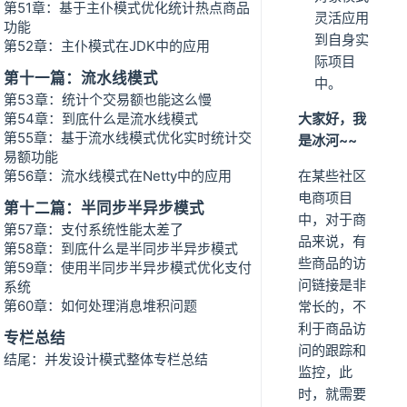
第51章：基于主仆模式优化统计热点商品
灵活应用
功能
到自身实
第52章：主仆模式在JDK中的应用
际项目
第十一篇：流水线模式
中。
第53章：统计个交易额也能这么慢
第54章：到底什么是流水线模式
大家好，我
第55章：基于流水线模式优化实时统计交
是冰河~~
易额功能
第56章：流水线模式在Netty中的应用
在某些社区
电商项目
第十二篇：半同步半异步模式
中，对于商
第57章：支付系统性能太差了
品来说，有
第58章：到底什么是半同步半异步模式
些商品的访
第59章：使用半同步半异步模式优化支付
问链接是非
系统
第60章：如何处理消息堆积问题
常长的，不
利于商品访
专栏总结
问的跟踪和
结尾：并发设计模式整体专栏总结
监控，此
时，就需要