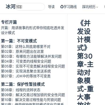
冰河技术
导读
♻学习路线
踩坑经历
《并
专栏开篇
开篇：用讲故事的形式带你彻底吃透并发
发设
设计模式
计模
第一篇：不可变模式
式》
第01章：这特么到底是哪里不对
第02章：原来问题出在这里
第30
第03章：有哪些方法能够解决并发问题
第04章：可变类的线程安全问题
章-主
第05章：实现不可变类解决线程安全问题
动对
第06章：实现消息聚合发送系统
第07章：JDK中的等效不可变类
象模
第二篇：保护性暂挂模式
式-重
第08章：线程的流转状态
第09章：解决交易过程加锁的安全性问题
大事
第10章：解决交易过程性能与死锁问题
第11章：使用保护性暂挂模式优化交易系