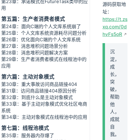
第23章：承诺模式在FutureTask类中的应
源码获取地
用
址：
第五篇：生产者消费者模式
https://t.zs
第24章：面向C端的个人文库系统崩了
xq.com/0d
第25章：个人文库系统资源耗尽问题分析
hvFs5oR
第26章：优化面向C端的个人文库系统
第27章：消息堆积问题场景分析
沉
第28章：消息堆积问题解决方案
第29章：生产者消费者模式在线程池中的
淀，
应用
成
长，
第六篇：主动对象模式
突
第30章：重大事故访问商品链接404
破，
第31章：访问商品链接404原因分析
帮助
第32章：到底什么是主动对象模式
第33章：基于主动对象模式优化社区电商
他
系统
人，
第34章：主动对象模式在线程池中的应用
成就
自
第七篇：线程池模式
我。
第35章：服务器内存爆了