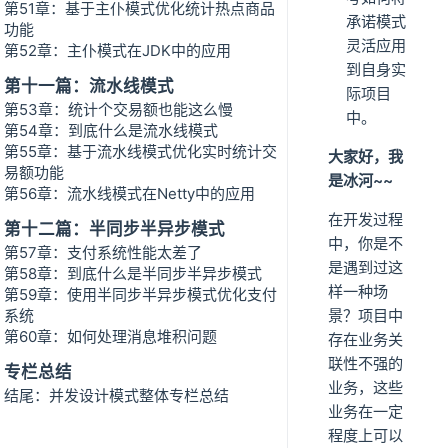
第51章：基于主仆模式优化统计热点商品
承诺模式
功能
灵活应用
第52章：主仆模式在JDK中的应用
到自身实
第十一篇：流水线模式
际项目
第53章：统计个交易额也能这么慢
中。
第54章：到底什么是流水线模式
第55章：基于流水线模式优化实时统计交
大家好，我
易额功能
是冰河~~
第56章：流水线模式在Netty中的应用
在开发过程
第十二篇：半同步半异步模式
中，你是不
第57章：支付系统性能太差了
是遇到过这
第58章：到底什么是半同步半异步模式
样一种场
第59章：使用半同步半异步模式优化支付
系统
景？项目中
第60章：如何处理消息堆积问题
存在业务关
联性不强的
专栏总结
业务，这些
结尾：并发设计模式整体专栏总结
业务在一定
程度上可以