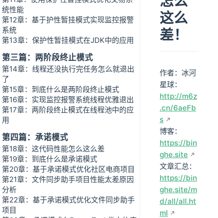
怎么
统性能
这么
第12章：基于护性暂挂模式实现监控报警
系统
差！
第13章：保护性暂挂模式在JDK中的应用
第三篇：两阶段终止模式
第14章：线程还没执行完任务怎么就退出
作者：冰河
了
星球：
第15章：到底什么是两阶段终止模式
http://m6z
第16章：实现监控报警系统线程优雅退出
.cn/6aeFb
第17章：两阶段终止模式在线程池中的应
s
用
博客：
第四篇：承诺模式
https://bin
第18章：这代码性能怎么这么差
ghe.site
第19章：到底什么是承诺模式
文章汇总：
第20章：基于承诺模式优化社区电商项目
https://bin
第21章：文件同步助手项目性能太差原因
分析
ghe.site/m
第22章：基于承诺模式优化文件同步助手
d/all/all.ht
项目
ml