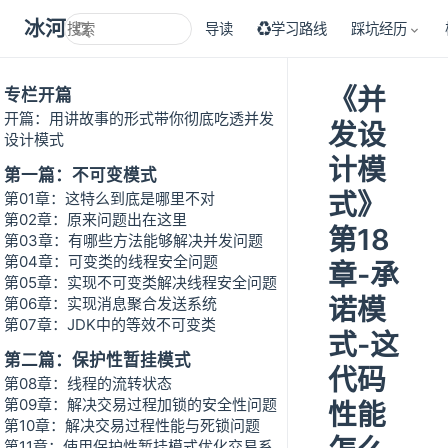
冰河技术
导读
♻学习路线
踩坑经历
《并
专栏开篇
开篇：用讲故事的形式带你彻底吃透并发
发设
设计模式
计模
第一篇：不可变模式
式》
第01章：这特么到底是哪里不对
第02章：原来问题出在这里
第18
第03章：有哪些方法能够解决并发问题
第04章：可变类的线程安全问题
章-承
第05章：实现不可变类解决线程安全问题
诺模
第06章：实现消息聚合发送系统
第07章：JDK中的等效不可变类
式-这
第二篇：保护性暂挂模式
代码
第08章：线程的流转状态
第09章：解决交易过程加锁的安全性问题
性能
第10章：解决交易过程性能与死锁问题
第11章：使用保护性暂挂模式优化交易系