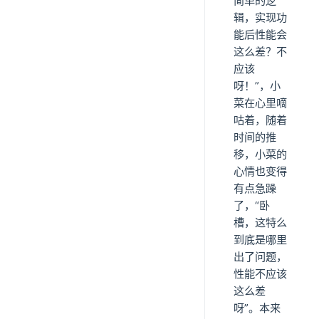
简单的逻
辑，实现功
能后性能会
这么差？不
应该
呀！”，小
菜在心里嘀
咕着，随着
时间的推
移，小菜的
心情也变得
有点急躁
了，“卧
槽，这特么
到底是哪里
出了问题，
性能不应该
这么差
呀”。本来