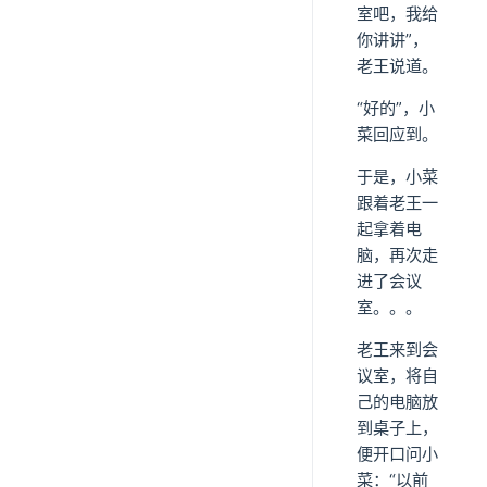
室吧，我给
你讲讲”，
老王说道。
“好的”，小
菜回应到。
于是，小菜
跟着老王一
起拿着电
脑，再次走
进了会议
室。。。
老王来到会
议室，将自
己的电脑放
到桌子上，
便开口问小
菜：“以前