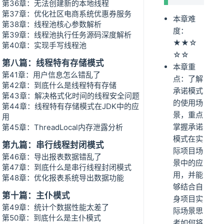
第36章：无法创建新的本地线程
第37章：优化社区电商系统优惠券服务
本章难
第38章：线程池核心参数解析
度：
第39章：线程池执行任务源码深度解析
★★☆
第40章：实现手写线程池
☆☆
第八篇：线程特有存储模式
本章重
第41章：用户信息怎么错乱了
点：了解
第42章：到底什么是线程特有存储
承诺模式
第43章：解决格式化时间的线程安全问题
的使用场
第44章：线程特有存储模式在JDK中的应
景，重点
用
掌握承诺
第45章：ThreadLocal内存泄露分析
模式在实
第九篇：串行线程封闭模式
际项目场
第46章：导出报表数据错乱了
景中的应
第47章：到底什么是串行线程封闭模式
用，并能
第48章：优化报表系统导出数据功能
够结合自
第十篇：主仆模式
身项目实
第49章：统计个数据性能太差了
际场景思
第50章：到底什么是主仆模式
考如何将