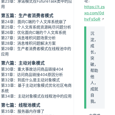
址：
第23章：承诺模式在FutureTask类中的应
用
https://t.zs
xq.com/0d
第五篇：生产者消费者模式
hvFs5oR
第24章：面向C端的个人文库系统崩了
第25章：个人文库系统资源耗尽问题分析
第26章：优化面向C端的个人文库系统
沉
第27章：消息堆积问题场景分析
淀，
第28章：消息堆积问题解决方案
成
第29章：生产者消费者模式在线程池中的
长，
应用
突
第六篇：主动对象模式
破，
第30章：重大事故访问商品链接404
帮助
第31章：访问商品链接404原因分析
他
第32章：到底什么是主动对象模式
人，
第33章：基于主动对象模式优化社区电商
成就
系统
自
第34章：主动对象模式在线程池中的应用
我。
第七篇：线程池模式
第35章：服务器内存爆了