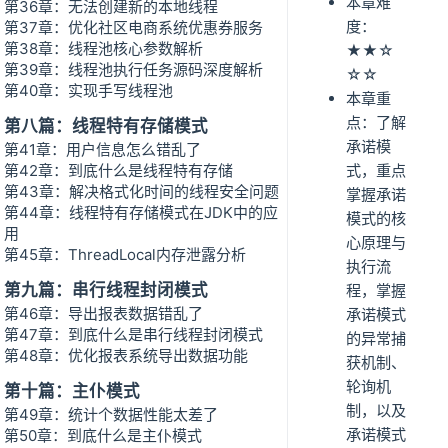
本章难
第36章：无法创建新的本地线程
度：
第37章：优化社区电商系统优惠券服务
第38章：线程池核心参数解析
★★☆
第39章：线程池执行任务源码深度解析
☆☆
第40章：实现手写线程池
本章重
点：了解
第八篇：线程特有存储模式
承诺模
第41章：用户信息怎么错乱了
第42章：到底什么是线程特有存储
式，重点
第43章：解决格式化时间的线程安全问题
掌握承诺
第44章：线程特有存储模式在JDK中的应
模式的核
用
心原理与
第45章：ThreadLocal内存泄露分析
执行流
第九篇：串行线程封闭模式
程，掌握
第46章：导出报表数据错乱了
承诺模式
第47章：到底什么是串行线程封闭模式
的异常捕
第48章：优化报表系统导出数据功能
获机制、
轮询机
第十篇：主仆模式
制，以及
第49章：统计个数据性能太差了
承诺模式
第50章：到底什么是主仆模式