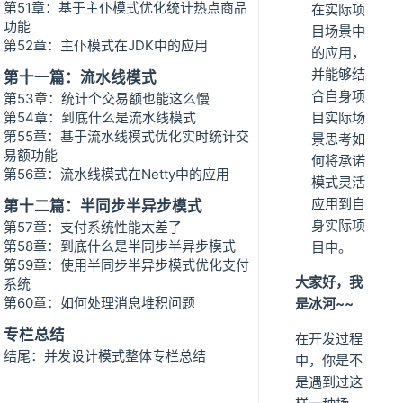
第51章：基于主仆模式优化统计热点商品
在实际项
功能
目场景中
第52章：主仆模式在JDK中的应用
的应用，
并能够结
第十一篇：流水线模式
合自身项
第53章：统计个交易额也能这么慢
第54章：到底什么是流水线模式
目实际场
第55章：基于流水线模式优化实时统计交
景思考如
易额功能
何将承诺
第56章：流水线模式在Netty中的应用
模式灵活
应用到自
第十二篇：半同步半异步模式
身实际项
第57章：支付系统性能太差了
第58章：到底什么是半同步半异步模式
目中。
第59章：使用半同步半异步模式优化支付
大家好，我
系统
第60章：如何处理消息堆积问题
是冰河~~
专栏总结
在开发过程
结尾：并发设计模式整体专栏总结
中，你是不
是遇到过这