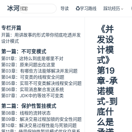
冰河技术
导读
♻学习路线
踩坑经历
《并
专栏开篇
开篇：用讲故事的形式带你彻底吃透并发
发设
设计模式
计模
第一篇：不可变模式
式》
第01章：这特么到底是哪里不对
第02章：原来问题出在这里
第19
第03章：有哪些方法能够解决并发问题
第04章：可变类的线程安全问题
章-承
第05章：实现不可变类解决线程安全问题
诺模
第06章：实现消息聚合发送系统
第07章：JDK中的等效不可变类
式-到
第二篇：保护性暂挂模式
底什
第08章：线程的流转状态
第09章：解决交易过程加锁的安全性问题
么是
第10章：解决交易过程性能与死锁问题
第11章：使用保护性暂挂模式优化交易系