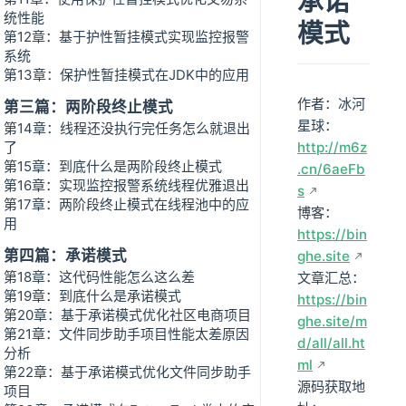
承诺
统性能
模式
第12章：基于护性暂挂模式实现监控报警
系统
第13章：保护性暂挂模式在JDK中的应用
作者：冰河
第三篇：两阶段终止模式
星球：
第14章：线程还没执行完任务怎么就退出
了
http://m6z
第15章：到底什么是两阶段终止模式
.cn/6aeFb
第16章：实现监控报警系统线程优雅退出
s
第17章：两阶段终止模式在线程池中的应
博客：
用
https://bin
第四篇：承诺模式
ghe.site
第18章：这代码性能怎么这么差
文章汇总：
第19章：到底什么是承诺模式
https://bin
第20章：基于承诺模式优化社区电商项目
ghe.site/m
第21章：文件同步助手项目性能太差原因
d/all/all.ht
分析
ml
第22章：基于承诺模式优化文件同步助手
源码获取地
项目