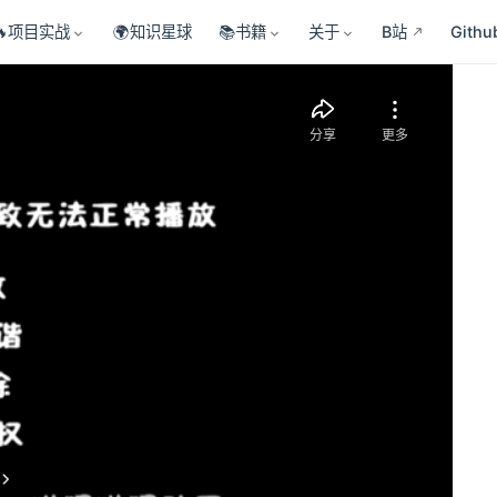
🔥项目实战
🌍知识星球
📚书籍
关于
B站
Githu