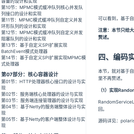
容量的设计和实现
第10节：MPMC模式缓冲队列核心并发队
列接口的设计和实现
可以看到，基于自定义
第11节：MPMC模式缓冲队列自定义并发
环形队列的设计和实现
注意：本节只给大
第12节：MPMC模式缓冲队列自定义并发
赘述。
阻塞队列的设计和实现
第13节：基于自定义SPI扩展实现
BatchEvent模式处理器
四、编码
第14节：基于自定义SPI扩展实现MPMC模
式处理器
本节，就对基于自
第07部分：核心容器设计
里不再赘述。
第01节：HTTP处理器核心接口的设计与实
现
（1）实现RandomS
第02节：服务端核心处理器的设计与实现
第03节：服务端连接管理器的设计与实现
RandomSer
第04节：基于Netty的服务端整体设计与实
回。
现
第05节：基于Netty的客户端整体设计与实
源码详见：polaris-l
现