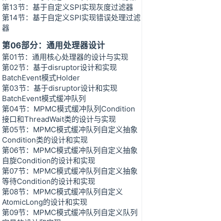
第13节：基于自定义SPI实现灰度过滤器
第14节：基于自定义SPI实现错误处理过滤
器
第06部分：通用处理器设计
第01节：通用核心处理器的设计与实现
第02节：基于disruptor设计和实现
BatchEvent模式Holder
第03节：基于disruptor设计和实现
BatchEvent模式缓冲队列
第04节：MPMC模式缓冲队列Condition
接口和ThreadWait类的设计与实现
第05节：MPMC模式缓冲队列自定义抽象
Condition类的设计和实现
第06节：MPMC模式缓冲队列自定义抽象
自旋Condition的设计和实现
第07节：MPMC模式缓冲队列自定义抽象
等待Condition的设计和实现
第08节：MPMC模式缓冲队列自定义
AtomicLong的设计和实现
第09节：MPMC模式缓冲队列自定义队列