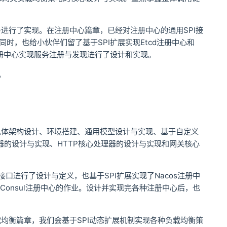
进行了实现。在注册中心篇章，已经对注册中心的通用SPI接
，同时，也给小伙伴们留了基于SPI扩展实现Etcd注册中心和
注册中心实现服务注册与发现进行了设计和实现。
。
总体架构设计、环境搭建、通用模型设计与实现、基于自定义
处理器的设计与实现、HTTP核心处理器的设计与实现和网关核心
口进行了设计与定义，也基于SPI扩展实现了Nacos注册中
心和Consul注册中心的作业。设计并实现完各种注册中心后，也
均衡篇章，我们会基于SPI动态扩展机制实现各种负载均衡策