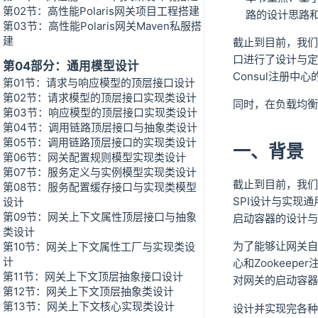
第02节：高性能Polaris网关项目工程搭建
路的设计思路
第03节：高性能Polaris网关Maven私服搭
建
截止到目前，我们
口进行了设计与定义
第04部分：通用模型设计
Consul注册
第01节：请求与响应模型的顶层接口设计
第02节：请求模型的顶层接口实现类设计
同时，在负载均衡
第03节：响应模型的顶层接口实现类设计
第04节：调用链路顶层接口与抽象类设计
第05节：调用链路顶层接口的实现类设计
一、背景
第06节：网关配置规则模型实现类设计
第07节：服务定义与实例模型实现类设计
截止到目前，我们
第08节：服务配置缓存接口与实现类模型
SPI设计与实现
设计
第09节：网关上下文属性顶层接口与抽象
启动容器的设计与
类设计
为了能够让网关自
第10节：网关上下文属性工厂与实现类设
计
心和Zookeep
第11节：网关上下文顶层抽象接口设计
对网关的启动容器
第12节：网关上下文顶层抽象类设计
第13节：网关上下文核心实现类设计
设计并实现完各种