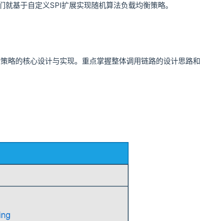
们就基于自定义SPI扩展实现随机算法负载均衡策略。
载均衡策略的核心设计与实现。重点掌握整体调用链路的设计思路和