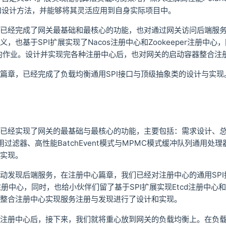
和设计方法，并能够将其灵活应用到自身实际项目中。
已经完成了网关最基础和最核心的功能，也对通过网关访问后端服务
，也基于SPI扩展实现了Nacos注册中心和Zookeeper注册中心
中心的作业。设计并实现完各种注册中心后，也对网关的启动容器整合
篇章，已经完成了负载均衡通用SPI接口与顶级抽象类的设计与实现
已经实现了网关的最基础与最核心的功能，主要包括：需求设计、
通用过滤器、高性能BatchEvent模式与MPMC模式缓冲队列通用
实现。
动发现后端服务，在注册中心篇章，我们已经对注册中心的通用SPI接
er注册中心，同时，也给小伙伴们留了基于SPI扩展实现Etcd注册中
整合注册中心实现服务注册与发现进行了设计和实现。
注册中心后，接下来，我们就将重心放到网关的负载均衡上。在负载