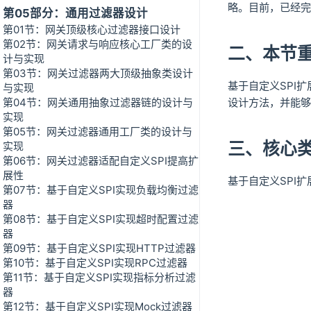
略。目前，已经完
第05部分：通用过滤器设计
第01节：网关顶级核心过滤器接口设计
第02节：网关请求与响应核心工厂类的设
二、本节
计与实现
第03节：网关过滤器两大顶级抽象类设计
基于自定义SPI
与实现
第04节：网关通用抽象过滤器链的设计与
设计方法，并能够
实现
第05节：网关过滤器通用工厂类的设计与
三、核心
实现
第06节：网关过滤器适配自定义SPI提高扩
展性
基于自定义SPI
第07节：基于自定义SPI实现负载均衡过滤
器
第08节：基于自定义SPI实现超时配置过滤
器
第09节：基于自定义SPI实现HTTP过滤器
第10节：基于自定义SPI实现RPC过滤器
第11节：基于自定义SPI实现指标分析过滤
器
第12节：基于自定义SPI实现Mock过滤器