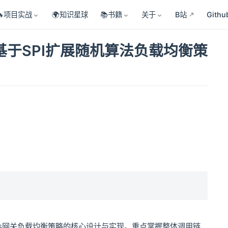
🔥项目实战
🌍知识星球
📚书籍
关于
B站
Githu
：基于SPI扩展随机算法负载均衡策
ris网关负载均衡策略的核心设计与实现。重点掌握整体调用链