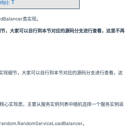
Balancer类实现。
细节，大家可以自行到本节对应的源码分支进行查看，这里不再
的实现细节，大家可以自行到本节对应的源码分支进行查看，这
载均衡策略的核心实现类，主要从服务实例列表中随机选择一个服务实例返
.random.RandomServiceLoadBalancer。