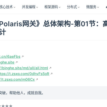
核心技术
并发编程
框架源码
分布式
微服务
olaris网关》总体架构-第01节：
计
z.cn/6aeFbs
nghe.site
//binghe.site/md/all/all.html
ttps://t.zsxq.com/0dhvFs5oR
://t.zsxq.com/m06Cx
突破，帮助他人，成就自我。
★☆☆☆