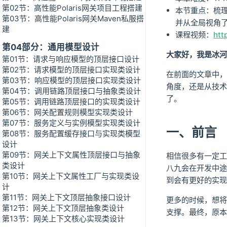
第02节：高性能Polaris网关项目工程搭建
本节重点：梳理
第03节：高性能Polaris网关Maven私服搭
并从全局视角了
建
课程视频：
htt
第04部分：通用模型设计
大家好，我是冰河
第01节：请求与响应模型的顶层接口设计
第02节：请求模型的顶层接口实现类设计
在前面的文章中，
第03节：响应模型的顶层接口实现类设计
角度，还是从技术
第04节：调用链路顶层接口与抽象类设计
了。
第05节：调用链路顶层接口的实现类设计
第06节：网关配置规则模型实现类设计
第07节：服务定义与实例模型实现类设计
一、前言
第08节：服务配置缓存接口与实现类模型
设计
第09节：网关上下文属性顶层接口与抽象
相信很多有一定工
类设计
八九会在开发中途
第10节：网关上下文属性工厂与实现类设
到会有更好的实现
计
第11节：网关上下文顶层抽象接口设计
更多的时候，想将
第12节：网关上下文顶层抽象类设计
支撑。最终，原本
第13节：网关上下文核心实现类设计