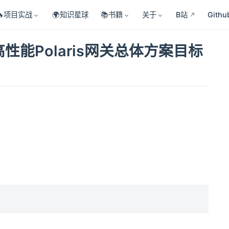
🔥项目实战
🌍知识星球
📚书籍
关于
B站
Githu
高性能Polaris网关总体方案目标