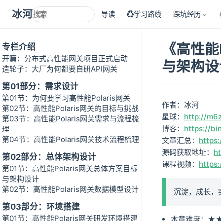
冰河技术
导读
♻学习路线
踩坑经历
《高性能P
专栏介绍
开篇：分布式高性能网关项目正式启动
与架构设
造轮子：大厂为何都要自研API网关
第01部分：需求设计
第01节：为何要学习高性能Polaris网关
作者：冰河
第02节：高性能Polaris网关的目标与挑战
星球：
http://m6
第03节：高性能Polaris网关需求与流程梳
博客：
https://bi
理
第04节：高性能Polaris网关技术流程梳理
文章汇总：
https:
源码获取地址：
h
第02部分：总体架构设计
课程视频：
https
第01节：高性能Polaris网关总体方案目标
与架构设计
第02节：高性能Polaris网关数据模型设计
沉淀，成长，
第03部分：环境搭建
第01节：高性能Polaris网关研发环境搭建
本章难度：★