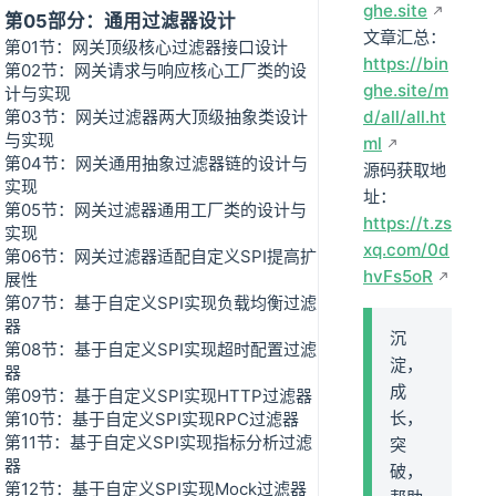
ghe.site
第05部分：通用过滤器设计
文章汇总：
第01节：网关顶级核心过滤器接口设计
https://bin
第02节：网关请求与响应核心工厂类的设
ghe.site/m
计与实现
第03节：网关过滤器两大顶级抽象类设计
d/all/all.ht
与实现
ml
第04节：网关通用抽象过滤器链的设计与
源码获取地
实现
址：
第05节：网关过滤器通用工厂类的设计与
https://t.zs
实现
xq.com/0d
第06节：网关过滤器适配自定义SPI提高扩
hvFs5oR
展性
第07节：基于自定义SPI实现负载均衡过滤
器
沉
第08节：基于自定义SPI实现超时配置过滤
淀，
器
成
第09节：基于自定义SPI实现HTTP过滤器
长，
第10节：基于自定义SPI实现RPC过滤器
第11节：基于自定义SPI实现指标分析过滤
突
器
破，
第12节：基于自定义SPI实现Mock过滤器