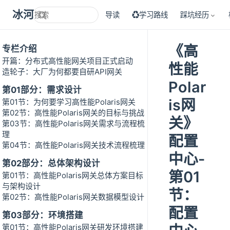
冰河技术
导读
♻学习路线
踩坑经历
《高
专栏介绍
开篇：分布式高性能网关项目正式启动
性能
造轮子：大厂为何都要自研API网关
Polar
第01部分：需求设计
is网
第01节：为何要学习高性能Polaris网关
第02节：高性能Polaris网关的目标与挑战
关》
第03节：高性能Polaris网关需求与流程梳
理
配置
第04节：高性能Polaris网关技术流程梳理
中心-
第02部分：总体架构设计
第01
第01节：高性能Polaris网关总体方案目标
与架构设计
节：
第02节：高性能Polaris网关数据模型设计
配置
第03部分：环境搭建
第01节：高性能Polaris网关研发环境搭建