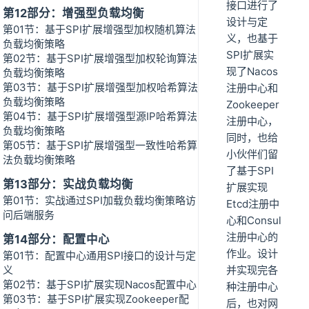
接口进行了
第12部分：增强型负载均衡
设计与定
第01节：基于SPI扩展增强型加权随机算法
义，也基于
负载均衡策略
SPI扩展实
第02节：基于SPI扩展增强型加权轮询算法
现了Nacos
负载均衡策略
第03节：基于SPI扩展增强型加权哈希算法
注册中心和
负载均衡策略
Zookeeper
第04节：基于SPI扩展增强型源IP哈希算法
注册中心，
负载均衡策略
同时，也给
第05节：基于SPI扩展增强型一致性哈希算
小伙伴们留
法负载均衡策略
了基于SPI
第13部分：实战负载均衡
扩展实现
第01节：实战通过SPI加载负载均衡策略访
Etcd注册中
问后端服务
心和Consul
注册中心的
第14部分：配置中心
作业。设计
第01节：配置中心通用SPI接口的设计与定
义
并实现完各
第02节：基于SPI扩展实现Nacos配置中心
种注册中心
第03节：基于SPI扩展实现Zookeeper配
后，也对网