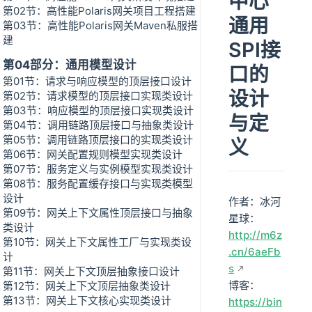
中心
第02节：高性能Polaris网关项目工程搭建
通用
第03节：高性能Polaris网关Maven私服搭
建
SPI接
第04部分：通用模型设计
口的
第01节：请求与响应模型的顶层接口设计
设计
第02节：请求模型的顶层接口实现类设计
第03节：响应模型的顶层接口实现类设计
与定
第04节：调用链路顶层接口与抽象类设计
第05节：调用链路顶层接口的实现类设计
义
第06节：网关配置规则模型实现类设计
第07节：服务定义与实例模型实现类设计
第08节：服务配置缓存接口与实现类模型
设计
作者：冰河
第09节：网关上下文属性顶层接口与抽象
星球：
类设计
http://m6z
第10节：网关上下文属性工厂与实现类设
.cn/6aeFb
计
s
第11节：网关上下文顶层抽象接口设计
博客：
第12节：网关上下文顶层抽象类设计
第13节：网关上下文核心实现类设计
https://bin